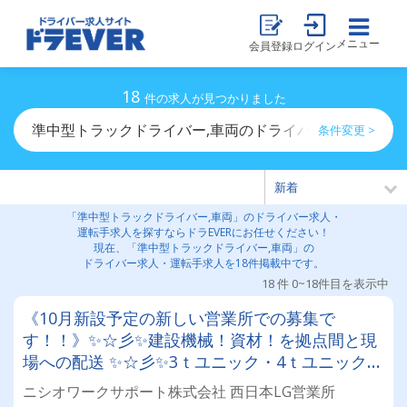
メニュー
会員登録
ログイン
18
件の求人が見つかりました
準中型トラックドライバー,車両のドライバー求人・運転
条件変更 >
「準中型トラックドライバー,車両」のドライバー求人・
運転手求人を探すならドラEVERにお任せください！
現在、「準中型トラックドライバー,車両」の
ドライバー求人・運転手求人を18件掲載中です。
18 件 0~18件目を表示中
《10月新設予定の新しい営業所での募集で
す！！》✨☆彡✨建設機械！資材！を拠点間と現
場への配送 ✨☆彡✨3ｔユニック・4ｔユニック車
ドライバー募集★プライム市場上場企業のグルー
ニシオワークサポート株式会社 西日本LG営業所
プ会社！安心＆安定！！入社後に各種資格取得可