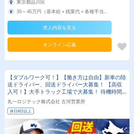
東京都品川区
30～45万円（基本給＋残業代＋各種手当...
求人内容を見る
オンライン応募
【ダブルワーク可！】【働き方は自由】新車の陸
送ドライバー、回送ドライバー大募集！ 【高収
入可！】大手トラック工場で大募集！ 待機時間
もなく身体の負担が少ないお仕事♬★休みと収入
丸一ロジテック株式会社 古河営業所
のバランスは好きなように選べます★
休日8日以上