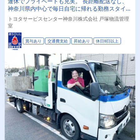
連休でプライベートも充実。 長距離配送なし、
神奈川県内中心で毎日自宅に帰れる勤務スタイ
ル。 賞与・昇給・社会保険完備など、福利厚生
トヨタサービスセンター神奈川株式会社 戸塚物流管理
も安心の充実度★
室
賞与あり
交通費支給
昇給あり
休日8日以上