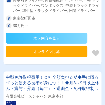
軽車両ドライバー, 軽貨物配送ドライバー, 小型トラ
ックドライバー, ワンボックス, 中型トラックドライ
バー, 準中型トラックドライバー, 回送ドライバー
東京都町田市
30万円～
求人内容を見る
オンライン応募
中型免許取得費用！会社全額負担☆彡◆手に職☆
ずっと使える技術が身につく！◆月8～9日以上休
み・賞与・昇給（毎年）・退職金・免許取得制度
や各種豊富な手当も充実♪月収30万～45万円♪未
有限会社ピースジャパン 東京本部
経験スタートOK！！！