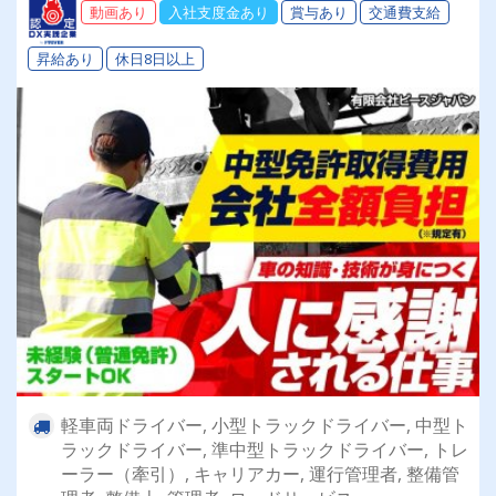
動画あり
入社支度金あり
賞与あり
交通費支給
昇給あり
休日8日以上
軽車両ドライバー, 小型トラックドライバー, 中型ト
ラックドライバー, 準中型トラックドライバー, トレ
ーラー（牽引）, キャリアカー, 運行管理者, 整備管