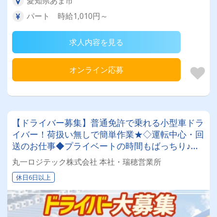
愛知県あま市
パート 時給1,010円～
求人内容を見る
オンライン応募
【ドライバー募集】普通免許で乗れる小型車ドラ
イバー！荷扱い無しで簡単作業★◇運転中心・回
送のお仕事◆プライベートの時間もばっちり♪長
期休暇あり！！未経験からのスタートもOK！指
丸一ロジテック株式会社 本社・瑞穂営業所
定のコースを走るプール間輸送です。お気軽にお
休日6日以上
気軽にご相談ください！