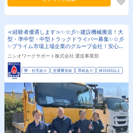
≪経験者優遇します≫✨☆彡✨建設機械搬送！大
型・準中型・中型トラックドライバー募集✨☆彡
✨プライム市場上場企業のグループ会社！安心＆
安定！入社後に各種資格取得可能！昇給も
ニシオワークサポート株式会社 運送事業部
⤴⤴⤴◎！！！
寮・社宅あり
交通費支給
昇給あり
休日6日以上