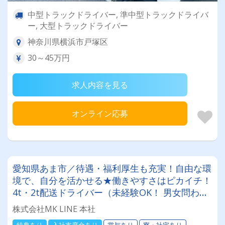
中型トラックドライバー, 準中型トラックドライバ
ー, 大型トラックドライバー
神奈川県横浜市戸塚区
30～45万円
求人内容を見る
オンライン応募
愛知県あま市／待遇・福利厚生も充実！自由な環
境で、自分を活かせる★働きやすさはピカイチ！
4t・2t配送ドライバー（未経験OK！ 男女問わず
働ける職場です！）
株式会社MK LINE 本社
特典あり
入社支度金あり
賞与あり
寮・社宅あり