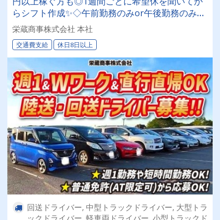
円以上稼ぐ方も◎1週間ごとに希望休を聞いてか
らシフト作成✨◇午前勤務のみor午後勤務のみの
方も大歓迎◇陸送・回送ドライバー◇中長距離乗
栄蔵商事株式会社 本社
務あり◇どんな小さなことでもお気軽にご質問く
交通費支給
休日8日以上
ださい♪
回送ドライバー, 中型トラックドライバー, 大型トラ
ックドライバー, 軽車両ドライバー, 小型トラックド