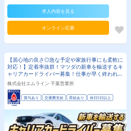
求人内容を見る
オンライン応募
【居心地の良さ◎急な予定や家族行事にも柔軟に
対応！】定着率抜群！マツダの新車を輸送するキ
ャリアカードライバー募集！仕事が早く終われば
給料変わらず短時間勤務OK♪中途入社100％で安
株式会社エムライン 千葉営業所
心です。
賞与あり
交通費支給
昇給あり
休日5日以上