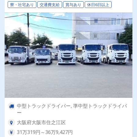
寮・社宅あり
交通費支給
賞与あり
休日6日以上
能！昇給も⤴⤴⤴◎！！！
中型トラックドライバー, 準中型トラックドライバ
ー
大阪府大阪市住之江区
31万319円～36万9,427円