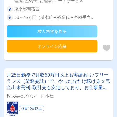
理者, 整備士, 管理者, ロードサービス
東京都新宿区
30～45万円（基本給＋残業代＋各種手当...
求人内容を見る
オンライン応募
月25日勤務で月収60万円以上も実績あり♪フリー
ランス（業務委託）で、やった分だけ稼げる☆完
全出来高制♪取引先も安定しており、お仕事量も
豊富！建築系車輌の自走回送(陸送)/軽貨物ドライ
株式会社プロシード 本社
バー（パワーゲート付）
休日10日以上