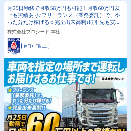
月25日勤務で月収58万円も可能！月収60万円以
上も実績あり♪フリーランス（業務委託）で、や
った分だけ稼げる☆完全出来高制♪取引先も安定
しており、お仕事量も豊富！建築系車輌の自走回
株式会社プロシード 本社
送(陸送)/軽貨物ドライバー（パワーゲート付）
休日10日以上