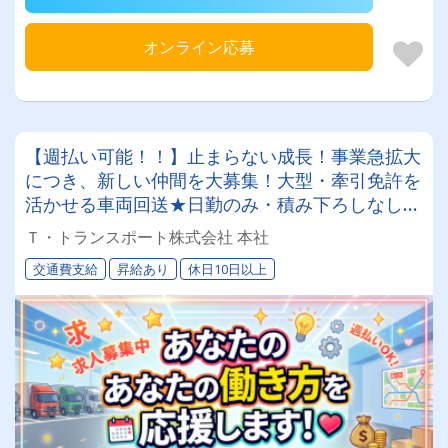
オンライン応募
【週払い可能！！】止まらない成長！事業急拡大
につき、新しい仲間を大募集！大型・牽引免許を
活かせる車両回送★日勤のみ・積み下ろしなしの
好環境で、30代〜60代の男女が幅広く活躍中！
Ｔ・トランスポート株式会社 本社
交通費支給
昇給あり
休日10日以上