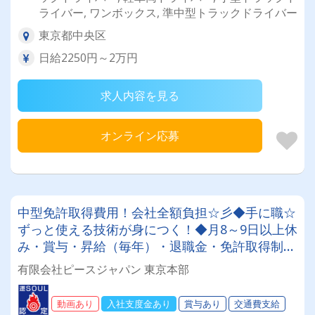
ライバー, ワンボックス, 準中型トラックドライバー
東京都中央区
日給2250円～2万円
求人内容を見る
オンライン応募
中型免許取得費用！会社全額負担☆彡◆手に職☆
ずっと使える技術が身につく！◆月8～9日以上休
み・賞与・昇給（毎年）・退職金・免許取得制度
や各種豊富な手当も充実♪月収30万～45万円♪未
有限会社ピースジャパン 東京本部
経験スタートOK！！！
動画あり
入社支度金あり
賞与あり
交通費支給