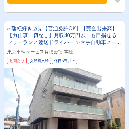
✅運転好き必見【普通免許OK】【完全出来高】
【力仕事一切なし】月収40万円以上も目指せる！
フリーランス陸送ドライバー ✨大手自動車メーカ
ーの車両陸送で高単価を実現！★頑張りがダイレ
東京車輌サービス有限会社 本社
クトに収入に反映されます！
動画あり
交通費支給
休日8日以上