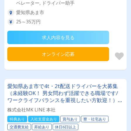
ペレーター, ドライバー助手
愛知県あま市
25～35万円
求人内容を見る
オンライン応募
愛知県あま市で4t・2t配送ドライバーを大募集
（未経験OK！ 男女問わず活躍できる職場です/
ワークライフバランスを重視したい方歓迎！）自
由な環境で、自分を活かせる★働きやすさはピカ
株式会社MK LINE 本社
イチ！ 4t・2t配送ドライバー（未経験OK！）
特典あり
入社支度金あり
賞与あり
寮・社宅あり
交通費支給
昇給あり
休日6日以上