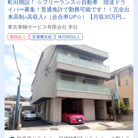
町田開設！ ☆フリーランス☆自動車 陸送ドラ
イバー募集！普通免許で勤務可能です！！完全出
来高制♪高収入♪（歩合率UP☆）【月収30万円以
上もコンスタントに！】月収40万円以上稼がれて
東京車輌サービス有限会社 本社
いる方も♪【運転メイン】【荷扱いなし】【業務
動画あり
交通費支給
休日8日以上
委託】【ご自宅のエリアの仕事をご紹介】etc...