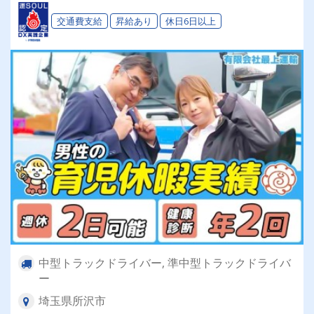
ーストの愉快な方なので働きやすい環境です♪
交通費支給
昇給あり
休日6日以上
中型トラックドライバー, 準中型トラックドライバ
ー
埼玉県所沢市