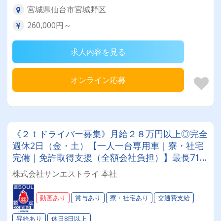
宮城県仙台市宮城野区
260,000円～
求人内容を見る
オンライン応募
《２ｔドライバー募集》月給２８万円以上◎完全
週休2日（金・土）【一人一台専用車｜寮・社宅
完備｜免許取得支援（全額会社負担）】最長71歳
のドライバー在籍★年収400万以上稼ぐドライバ
株式会社サンエストライ 本社
ー多数！
動画あり
賞与あり
寮・社宅あり
交通費支給
昇給あり
休日8日以上