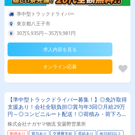
準中型トラックドライバー
東京都八王子市
30万5,935円～35万9,981円
求人内容を見る
オンライン応募
【準中型トラックドライバー募集！】◎免許取得
支援あり！会社全額負担◎賞与年3回◎月給29万
円～◎コンビニルート配送！◎荷積み・荷下ろし
軽々！◎全車AT車★安定して働きたい方必見★
株式会社ナガヤマ物流 安曇野営業所
あなたらしく働ける環境です！
動画あり
賞与あり
交通費支給
昇給あり
休日8日以上