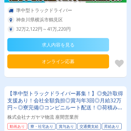
準中型トラックドライバー
神奈川県横浜市鶴見区
32万2,122円～41万,220円
求人内容を見る
オンライン応募
【準中型トラックドライバー募集！】◎免許取得
支援あり！会社全額負担◎賞与年3回◎月給32万
円～◎寮完備◎コンビニルート配送！◎荷積み・
荷下ろし軽々！◎全車AT車★安定して働きたい
株式会社ナガヤマ物流 座間営業所
方必見★あなたらしく働ける環境です！
動画あり
寮・社宅あり
賞与あり
交通費支給
昇給あり