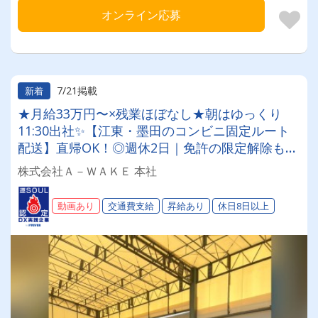
オンライン応募
7/21掲載
新着
★月給33万円〜×残業ほぼなし★朝はゆっくり
11:30出社✨【江東・墨田のコンビニ固定ルート
配送】直帰OK！◎週休2日｜免許の限定解除も全
額負担◎無理なく稼いで、プライベートも最高に
株式会社Ａ－ＷＡＫＥ 本社
楽しめるドライバーへ✨
動画あり
交通費支給
昇給あり
休日8日以上