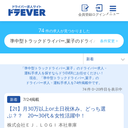
メニュー
会員登録
ログイン
74
件の求人が見つかりました
準中型トラックドライバー,菓子のドライバー求人・運転
条件変更 >
「準中型トラックドライバー,菓子」のドライバー求人・
運転手求人を探すならドラEVERにお任せください！
現在、「準中型トラックドライバー,菓子」の
ドライバー求人・運転手求人を74件掲載中です。
74 件 0~20件目を表示中
7/24掲載
新着
【2t】月30万以上or土日祝休み、どっち選
ぶ？？ 20〜30代＆女性活躍中！
株式会社ＥＪ．ＬＯＧＩ 本社車庫