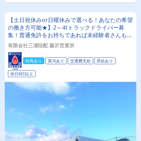
【土日祝休みor日曜休みで選べる！あなたの希望
の働き方可能★】2～4tトラックドライバー募
集！普通免許をお持ちであれば未経験者さんも
OK♪20代～60代のスタッフが代活躍中！未経験ス
有限会社三浦陸配 藤沢営業所
タートの方も大歓迎★固定ルート配送！【2023
年夏、移転予定！入社お祝い金制度あり★】
特典あり
賞与あり
交通費支給
昇給あり
休日8日以上