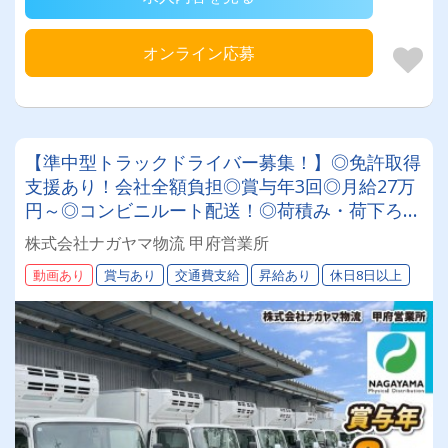
オンライン応募
【準中型トラックドライバー募集！】◎免許取得
支援あり！会社全額負担◎賞与年3回◎月給27万
円～◎コンビニルート配送！◎荷積み・荷下ろし
軽々！◎全車AT車★安定して働きたい方必見★
株式会社ナガヤマ物流 甲府営業所
あなたらしく働ける環境です！
動画あり
賞与あり
交通費支給
昇給あり
休日8日以上