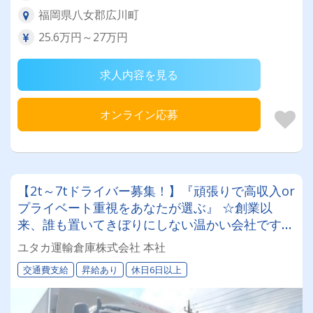
福岡県八女郡広川町
25.6万円～27万円
求人内容を見る
オンライン応募
【2t～7tドライバー募集！】『頑張りで高収入or
プライベート重視をあなたが選ぶ』 ☆創業以
来、誰も置いてきぼりにしない温かい会社です！
✨月給40万円も可能！ ✨週休3日制実績アリ！ ◎
ユタカ運輸倉庫株式会社 本社
男女問わず幅広く活躍できます♪
交通費支給
昇給あり
休日6日以上