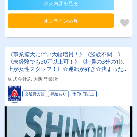
求人内容を見る
オンライン応募
《事業拡大に伴い大幅増員！》《経験不問！》
《未経験でも30万以上可！》《社員の3分の1以
上が女性スタッフ！》☆運転が好き☆決まったル
ートが安心☆いろんな所を走りたい☆いろんな事
株式会社忍 大阪営業所
に挑戦したい☆あなたに合った働き方☆あなたの
希望！叶います☆
交通費支給
昇給あり
休日8日以上