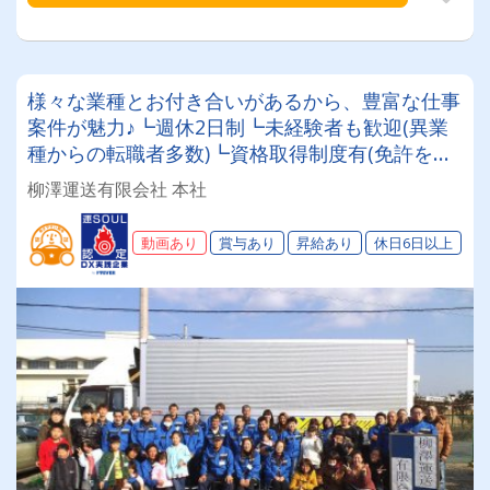
様々な業種とお付き合いがあるから、豊富な仕事
案件が魅力♪┗週休2日制┗未経験者も歓迎(異業
種からの転職者多数)┗資格取得制度有(免許をお
持ちでない方もOK)お客様・社員・地域の人に,末
柳澤運送有限会社 本社
長く愛される企業を目指しています。
動画あり
賞与あり
昇給あり
休日6日以上