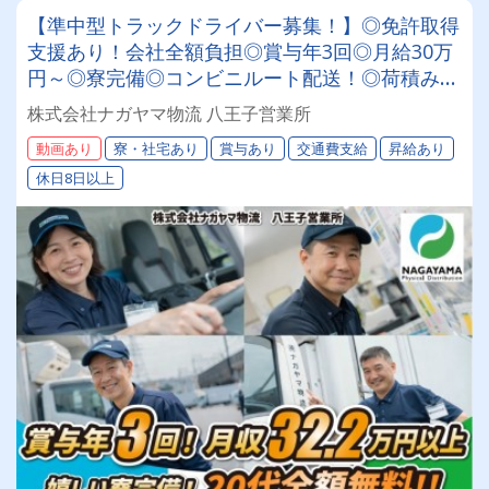
【準中型トラックドライバー募集！】◎免許取得
支援あり！会社全額負担◎賞与年3回◎月給30万
円～◎寮完備◎コンビニルート配送！◎荷積み・
荷下ろし軽々！◎全車AT車★安定して働きたい
株式会社ナガヤマ物流 八王子営業所
方必見★あなたらしく働ける環境です！
動画あり
寮・社宅あり
賞与あり
交通費支給
昇給あり
休日8日以上