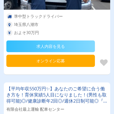
準中型トラックドライバー
埼玉県八潮市
およそ30万円
求人内容を見る
オンライン応募
【平均年収550万円✨】あなたのご希望に合う働
き方を！育休実績5人目になりました！(男性も取
得可能)◎/健康診断年2回◎/週休2日制可能◎『2
ｔ、4ｔドライバー』基本手積み手卸しなし。固
有限会社最上運輸 配車センター
定OR歩合！働き方選べます！社長は従業員ファ