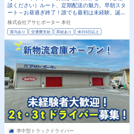
談ください）ルート、定期配送の魅力。早朝スタ
ート～お昼過ぎ終了！誰でも最初は未経験。誕生
月にＱＵＯカードプレゼント‼ 永年勤続表彰あ
株式会社アサヒポーター 本社
り！（勤続5年毎に金一封をお渡し‼）
賞与あり
交通費支給
昇給あり
休日6日以上
準中型トラックドライバー