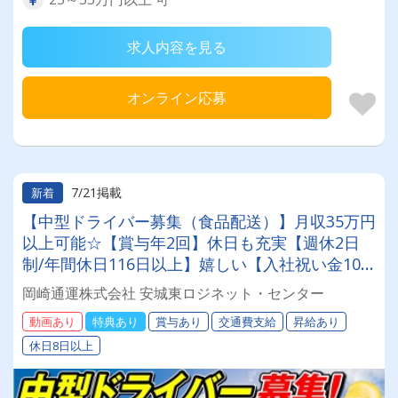
求人内容を見る
オンライン応募
7/21掲載
新着
【中型ドライバー募集（食品配送）】月収35万円
以上可能☆【賞与年2回】休日も充実【週休2日
制/年間休日116日以上】嬉しい【入社祝い金10
万円有】配送エリアも近距離メインで毎日しっか
岡崎通運株式会社 安城東ロジネット・センター
り帰宅できる！【健康経営優良法人企業認定】
動画あり
特典あり
賞与あり
交通費支給
昇給あり
【働きやすい職場認証制度二つ星獲得】の創業75
休日8日以上
年の安定企業で働きませんか？