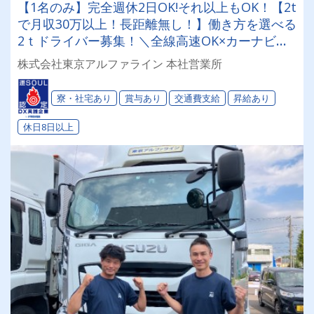
【1名のみ】完全週休2日OK!それ以上もOK！【2t
で月収30万以上！長距離無し！】働き方を選べる
2ｔドライバー募集！＼全線高速OK×カーナビ完
備／「歩合給ありで頑張りは給与に還元」される
株式会社東京アルファライン 本社営業所
から、モチベーションも常にMAX♪寮ありで遠方
からの応募も大歓迎★
寮・社宅あり
賞与あり
交通費支給
昇給あり
休日8日以上