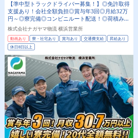
【準中型トラックドライバー募集！】◎免許取得
支援あり！会社全額負担◎賞与年3回◎月給32万
円～◎寮完備◎コンビニルート配送！◎荷積み・
荷下ろし軽々！◎全車AT車★安定して働きたい
株式会社ナガヤマ物流 横浜営業所
方必見★あなたらしく働ける環境です！
動画あり
寮・社宅あり
賞与あり
交通費支給
昇給あり
休日8日以上