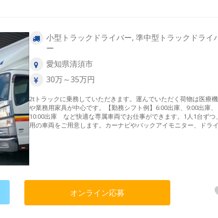
小型トラックドライバー, 準中型トラックドライ
ー
愛知県清須市
30万～35万円
2tトラックに乗務していただきます。運んでいただく荷物は医療
や業務用家具が中心です。【勤務シフト例】6:00出庫、9:00出庫、
10:00出庫 など快適な専属車両でお仕事ができます。1人1台ずつ
用の車両をご用意します。カーナビやバックアイモニター、ドラ
レコーダーなどが完備されているので、快適で安全にお仕事がで
す。希望があればキャリアチェンジも可能！「小型車両での配送
たい」「さらに収入が上がる働き方がしたい」など、働き方に関
相談にも応じます！ドライバー職以外の搬入リーダーや組み立て
スタッフ、現場管理などのお仕事もご用意できます！
オンライン応募