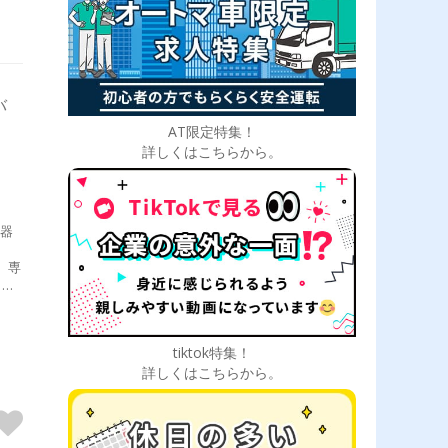
バ
AT限定特集！
詳しくはこちらから。
機器
、専
イブ
きま
がし
する
tiktok特集！
施工
詳しくはこちらから。