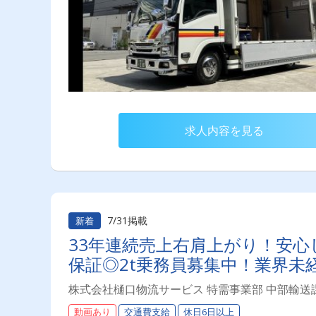
求人内容を見る
7/31掲載
新着
33年連続売上右肩上がり！安心
保証◎2t乗務員募集中！業界未
株式会社樋口物流サービス 特需事業部 中部輸送
動画あり
交通費支給
休日6日以上