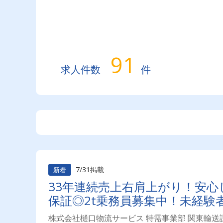
91
求人件数
件
7/31掲載
新着
33年連続売上右肩上がり！安心
保証◎2t乗務員募集中！未経験
株式会社樋口物流サービス 特需事業部 関東輸送