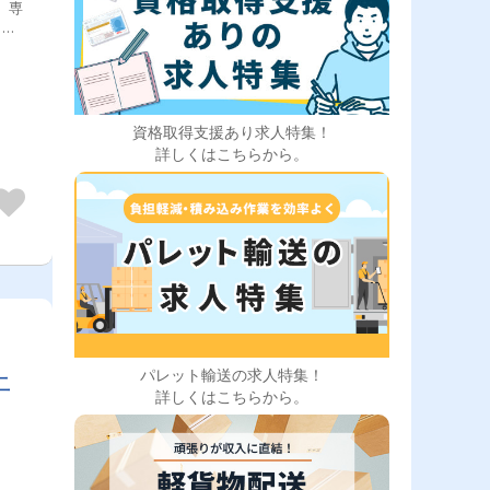
、専
イブ
きま
がし
する
施工
資格取得支援あり求人特集！
詳しくはこちらから。
上
パレット輸送の求人特集！
詳しくはこちらから。