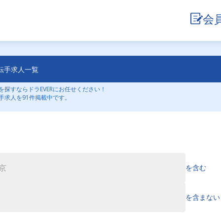
会
転手求人一覧
探すならドラEVERにお任せください！
手求人を91件掲載中です。
を含む
を含まない