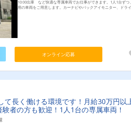
10:00出庫 など快適な専属車両でお仕事ができます。1人1台ずつ
用の車両をご用意します。カーナビやバックアイモニター、ドラ
レコーダーなどが完備されているので、快適で安全にお仕事がで
す。希望があればキャリアチェンジも可能！「小型車両での配送
たい」「さらに収入が上がる働き方がしたい」など、働き方に関
相談にも応じます！ドライバー職以外の搬入リーダーや組み立て
スタッフ、現場管理などのお仕事もご用意できます！
オンライン応募
して長く働ける環境です！月給30万円以
経験者の方も歓迎！1人1台の専属車両！
課