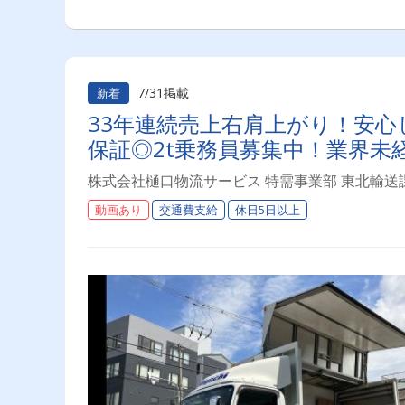
7/31掲載
新着
33年連続売上右肩上がり！安心
保証◎2t乗務員募集中！業界未
株式会社樋口物流サービス 特需事業部 東北輸送
動画あり
交通費支給
休日5日以上