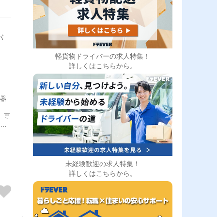
バ
軽貨物ドライバーの求人特集！
詳しくはこちらから。
機器
、専
イブ
きま
がし
する
施工
未経験歓迎の求人特集！
詳しくはこちらから。