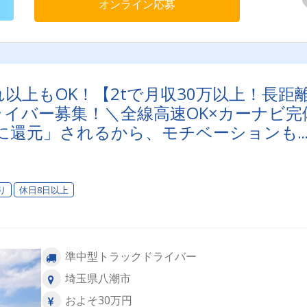
オンライン応募
す）
れ以上もOK！【2tで月収30万以上！長距
イバー募集！＼全線高速OK×カーナビ完
に還元」されるから、モチベーションも
募も大歓迎★
り
休日8日以上
準中型トラックドライバー
埼玉県八潮市
およそ30万円