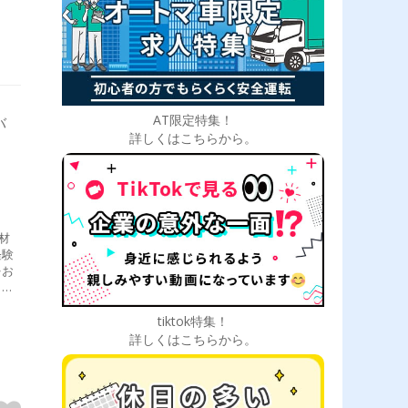
AT限定特集！
バ
詳しくはこちらから。
材
経験
をお
クレ
K
めた
tiktok特集！
なで
詳しくはこちらから。
送エ
件程
み下
いま