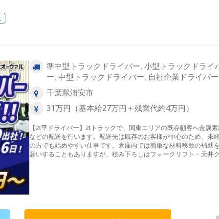
上
準中型トラックドライバー, 小型トラックドライ
ー, 中型トラックドライバー, 自社企業ドライバー
千葉県浦安市
31万円（基本給27万円＋残業代約4万円）
【2t平ドライバー】2tトラックで、関東エリアの既存顧客へ金属素
などの配送を行います。配送先は既存のお客様が中心のため、未
の方でも始めやすい仕事です。倉庫内では簡単な材料移動の補助
願いすることもありますが、積み下ろしはフォークリフト・天井
ーンが中心で手卸しはほとんどありません。 配送は全線高速利用O
です。 帰社後の翌日分の積み込み・仕分けは、倉庫スタッフを含
複数名で行います。一人だけに負担が集中することはなく、みん
協力して進めるため、未経験の方でも安心して取り組めます。[配
リア]関東エリア※走行距離は70～120㎞ほど[配送件数]一日5～15
度[一日の流れの例]出社↓配送へ出発（お客様が天井クレーンで積
ろし）↓夕方に帰社↓翌日配送分の仕分け・積み込み（複数名で行