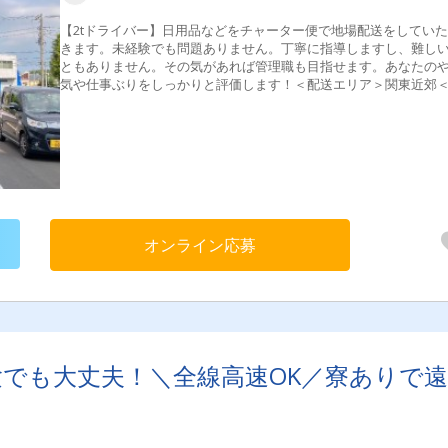
【2tドライバー】日用品などをチャーター便で地場配送をしてい
きます。未経験でも問題ありません。丁寧に指導しますし、難し
ともありません。その気があれば管理職も目指せます。あなたの
気や仕事ぶりをしっかりと評価します！＜配送エリア＞関東近郊
送品＞日用品・飲料・雑貨・パレット品、機械など未経験でも無
ない運行でステップアップできます。是非一度、ご連絡ください
オンライン応募
験でも大丈夫！＼全線高速OK／寮ありで遠