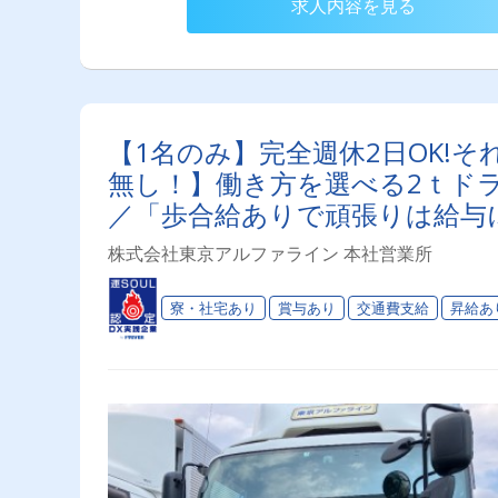
求人内容を見る
【1名のみ】完全週休2日OK!そ
無し！】働き方を選べる2ｔドラ
／「歩合給ありで頑張りは給与
にMAX♪寮ありで遠方からの応
株式会社東京アルファライン 本社営業所
寮・社宅あり
賞与あり
交通費支給
昇給あ