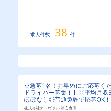
38
求人件数
件
※急募1名！お早めにご応募くだ
ドライバー募集！】◎平均月収
ほぼなし◎普通免許で応募OK！
まで)
株式会社オーヴァル 浦安倉庫