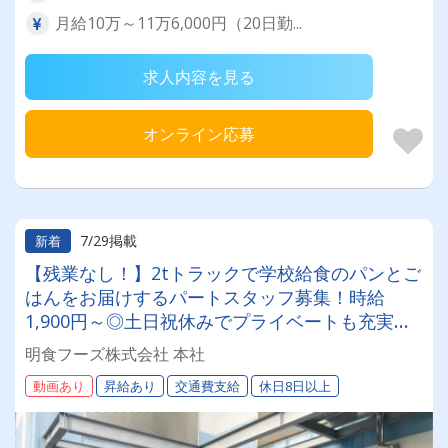
月給10万～11万6,000円（20日勤...
求人内容を見る
オンライン応募
7/29掲載
新着
【残業なし！】2tトラックで学校給食のパンとご
はんをお届けするパートスタッフ募集！時給
1,900円～◎土日祝休みでプライベートも充実！
鶴見緑地駅から徒歩10分・マイカー通勤OK！
明食フーズ株式会社 本社
動画あり
昇給あり
交通費支給
休日8日以上