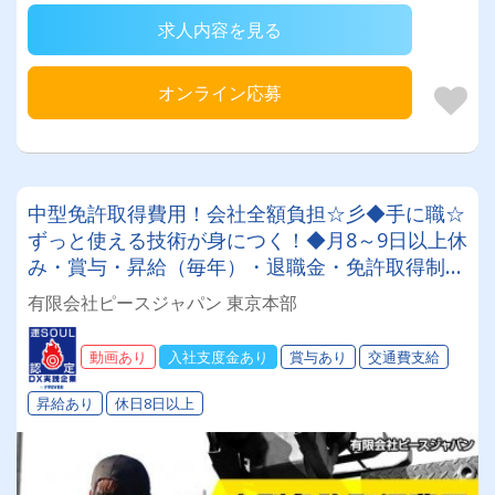
求人内容を見る
オンライン応募
中型免許取得費用！会社全額負担☆彡◆手に職☆
ずっと使える技術が身につく！◆月8～9日以上休
み・賞与・昇給（毎年）・退職金・免許取得制度
や各種豊富な手当も充実♪月収30万～45万円♪未
有限会社ピースジャパン 東京本部
経験スタートOK！！！
動画あり
入社支度金あり
賞与あり
交通費支給
昇給あり
休日8日以上