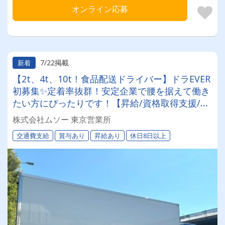
オンライン応募
7/22掲載
新着
【2t、4t、10t！食品配送ドライバー】ドラEVER
初募集✨定着率抜群！安定企業で腰を据えて働き
たい方にぴったりです！【昇給/資格取得支援/普
通免許で応募OK♪勤務日数や時間など生活スタイ
株式会社ムソー 東京営業所
ルに合わせて選べます★
交通費支給
賞与あり
昇給あり
休日8日以上