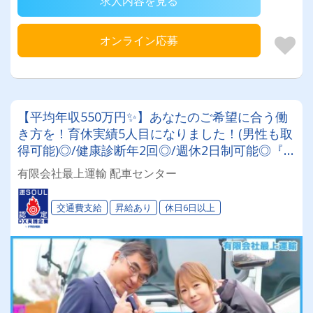
求人内容を見る
オンライン応募
【平均年収550万円✨】あなたのご希望に合う働
き方を！育休実績5人目になりました！(男性も取
得可能)◎/健康診断年2回◎/週休2日制可能◎『2
ｔ、4ｔドライバー』基本手積み手卸しなし。固
有限会社最上運輸 配車センター
定OR歩合！働き方選べます！社長は従業員ファ
ーストの愉快な方なので働きやすい環境です♪
交通費支給
昇給あり
休日6日以上