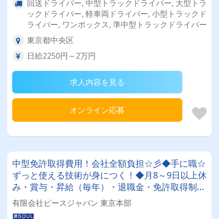
回送ドライバー, 中型トラックドライバー, 大型トラ
ックドライバー, 軽車両ドライバー, 小型トラックド
ライバー, ワンボックス, 準中型トラックドライバー
東京都中央区
日給2250円～2万円
求人内容を見る
オンライン応募
中型免許取得費用！会社全額負担☆彡◆手に職☆
ずっと使える技術が身につく！◆月8～9日以上休
み・賞与・昇給（毎年）・退職金・免許取得制度
や各種豊富な手当も充実♪月収30万～45万円♪未
有限会社ピースジャパン 東京本部
経験スタートOK！！！