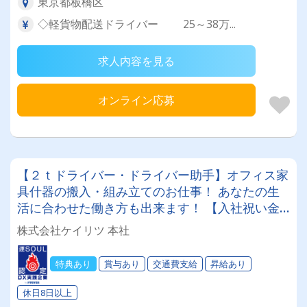
東京都板橋区
◇軽貨物配送ドライバー 25～38万...
求人内容を見る
オンライン応募
【２ｔドライバー・ドライバー助手】オフィス家
具什器の搬入・組み立てのお仕事！ あなたの生
活に合わせた働き方も出来ます！ 【入社祝い金
あり】【基本土日祝休み】【助手の方と楽々作
株式会社ケイリツ 本社
業】
特典あり
賞与あり
交通費支給
昇給あり
休日8日以上