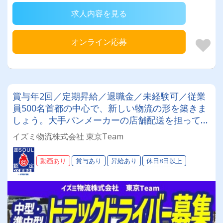
求人内容を見る
オンライン応募
賞与年2回／定期昇給／退職金／未経験可／従業
員500名首都の中心で、新しい物流の形を築きま
しょう。大手パンメーカーの店舗配送を担ってお
ります！！
イズミ物流株式会社 東京Team
動画あり
賞与あり
昇給あり
休日8日以上