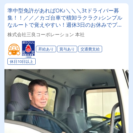
準中型免許があればOK♪＼＼＼3tドライバー募
集！！／／／カゴ台車で積卸ラクラク♪シンプル
なルートで覚えやすい！週休3日のお休みでプラ
イベート充実★しっかりリフレッシュ！【賞与年
株式会社三良コーポレーション 本社
2回/昇給/月給25万円～！】
昇給あり
賞与あり
交通費支給
休日10日以上