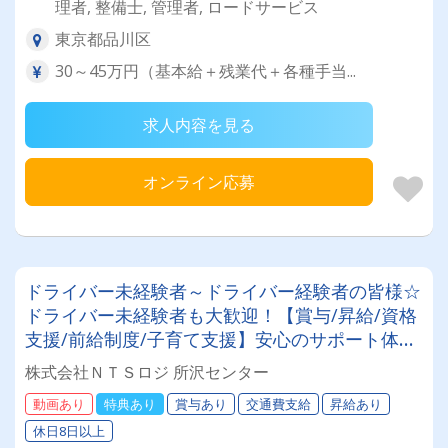
理者, 整備士, 管理者, ロードサービス
東京都品川区
30～45万円（基本給＋残業代＋各種手当...
求人内容を見る
オンライン応募
ドライバー未経験者～ドライバー経験者の皆様☆
ドライバー未経験者も大歓迎！【賞与/昇給/資格
支援/前給制度/子育て支援】安心のサポート体制
整ってます◎[2024年問題対策済み]
株式会社ＮＴＳロジ 所沢センター
動画あり
特典あり
賞与あり
交通費支給
昇給あり
休日8日以上