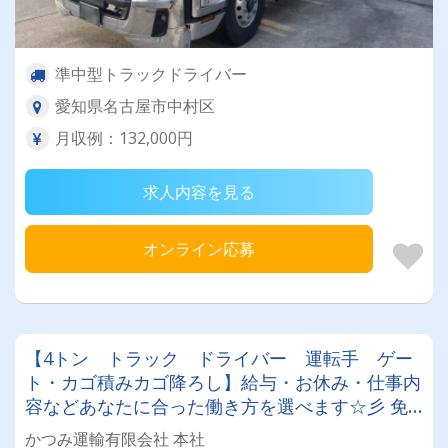
準中型トラックドライバー
愛知県名古屋市中村区
月収例：132,000円
求人内容を見る
オンライン応募
【4トン トラック ドライバー 運転手 ゲー
ト・カゴ積みカゴ降ろし】給与・お休み・仕事内
容などあなたに合った働き方を選べます☆彡 免
許改正後の普通免許でも大型までステップアップ
かつみ運輸有限会社 本社