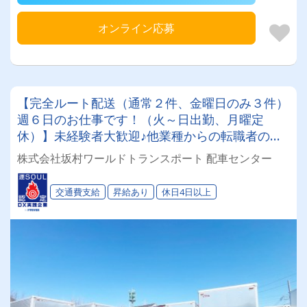
オンライン応募
【完全ルート配送（通常２件、金曜日のみ３件）
週６日のお仕事です！（火～日出勤、月曜定
休）】未経験者大歓迎♪他業種からの転職者の方
も多数★中高年の方も活躍中！２ｔ車で雑貨を配
株式会社坂村ワールドトランスポート 配車センター
送するお仕事です！【お休みもご相談下さい！】
こちらは募集枠１名です！詳細はお仕事内容へ♪
交通費支給
昇給あり
休日4日以上