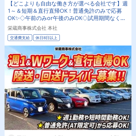
【どこよりも自由な働き方が選べる会社です】週
1～＆短期＆直行直帰OK！普通免許のみで応募
OK✨◇午前のみor午後のみOK◇試用期間なくす
ぐに即戦力として活躍出来ます！交通費は全額会
栄蔵商事株式会社 本社
社負担◎夜間業務一切なしの陸送・回送ドライバ
交通費支給
休日8日以上
ー♪