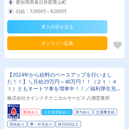
愛知県西春日井郡豊山町
日給：7,000円～8,000円
求人内容を見る
オンライン応募
【2024年から給料のベースアップを行いまし
た！！】＼月給29万円～40万円！！（２ｔ・４
ｔ）ともオートマ車を増車中！！／福利厚生充実
♪有休あり♪未経験・女性ドライバーさんが多数活
株式会社カインドテクニカルサービス 八潮営業所
躍中！・社宅空きあり！！
動画あり
入社支度金あり
賞与あり
交通費支給
昇給あり
寮・社宅あり
休日6日以上