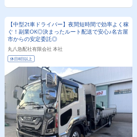
【中型2t車ドライバー】夜間短時間で効率よく稼
ぐ！副業OK◎決まったルート配送で安心♪名古屋
市からの安定委託◎
丸八急配社有限会社 本社
休日8日以上