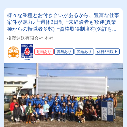
様々な業種とお付き合いがあるから、豊富な仕事
案件が魅力♪┗週休2日制┗未経験者も歓迎(異業
種からの転職者多数)┗資格取得制度有(免許をお
持ちでない方もOK)お客様・社員・地域の人に,末
柳澤運送有限会社 本社
長く愛される企業を目指しています。
動画あり
賞与あり
昇給あり
休日6日以上