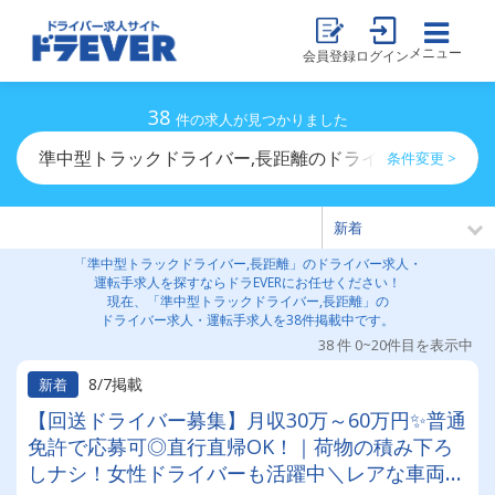
メニュー
会員登録
ログイン
38
件の求人が見つかりました
準中型トラックドライバー,長距離のドライバー求人・運
条件変更 >
「準中型トラックドライバー,長距離」のドライバー求人・
運転手求人を探すならドラEVERにお任せください！
現在、「準中型トラックドライバー,長距離」の
ドライバー求人・運転手求人を38件掲載中です。
38 件 0~20件目を表示中
8/7掲載
新着
【回送ドライバー募集】月収30万～60万円✨普通
免許で応募可◎直行直帰OK！｜荷物の積み下ろ
しナシ！女性ドライバーも活躍中＼レアな車両に