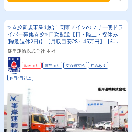
✨☆彡新規事業開始！関東メインのフリー便ドラ
イバー募集☆彡✨日勤配送【日・隔土・祝休み
(隔週週休2日)】【月収目安28～45万円】【年間
休日120日】いろんな景色やトラックで飽きるこ
峯岸運輸株式会社 本社
となく働ける！┗未経験者歓迎┗賞与年2回・昇
給・各種手当あり◎面倒見の良い・兄貴肌の先輩
動画あり
賞与あり
交通費支給
昇給あり
多数♫
休日8日以上