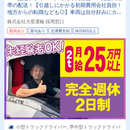
帯の配送！【引越しにかかる初期費用会社負担！
地方からの転職なども◎】車両は自分好みにカス
タムしてOK！20～50代が活躍中！女性ドライバ
株式会社大星運輸 採用窓口
ーも現役で活躍中！大手取引先が多数なので、長
動画あり
賞与あり
交通費支給
休日8日以上
期安定して働けます！
小型トラックドライバー, 準中型トラックドライバ