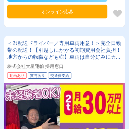
オンライン応募
＜2t配送ドライバー／専用車両用意！＞完全日勤
帯の配送！【引越しにかかる初期費用会社負担！
地方からの転職なども◎】車両は自分好みにカス
タムしてOK！20～50代が活躍中！女性ドライバ
株式会社大星運輸 採用窓口
ーも現役で活躍中！大手取引先が多数なので、長
動画あり
賞与あり
交通費支給
期安定して働けます！