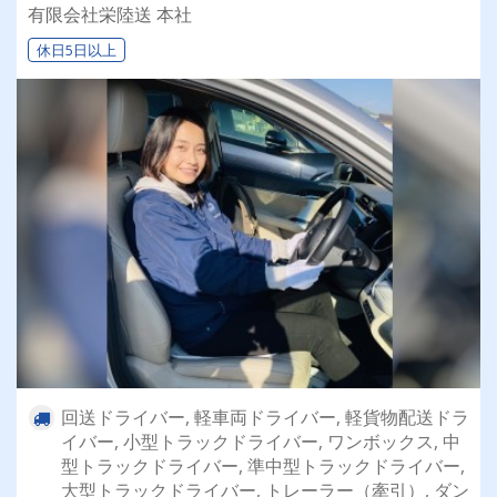
乗れるチャンスも☆彡／
有限会社栄陸送 本社
休日5日以上
回送ドライバー, 軽車両ドライバー, 軽貨物配送ドラ
イバー, 小型トラックドライバー, ワンボックス, 中
型トラックドライバー, 準中型トラックドライバー,
大型トラックドライバー, トレーラー（牽引）, ダン