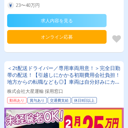
23〜40万円
求人内容を見る
オンライン応募
＜2t配送ドライバー／専用車両用意！＞完全日勤
帯の配送！【引越しにかかる初期費用会社負担！
地方からの転職なども◎】車両は自分好みにカス
タムしてOK！20～50代が活躍中！女性ドライバ
株式会社大星運輸 採用窓口
ーも現役で活躍中！大手取引先が多数なので、長
動画あり
賞与あり
交通費支給
休日8日以上
期安定して働けます！