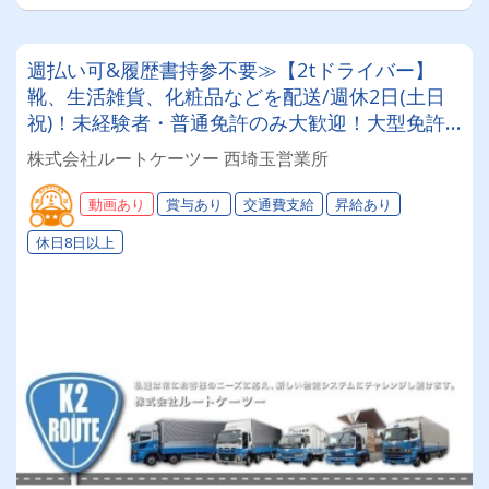
週払い可&履歴書持参不要≫【2tドライバー】
靴、生活雑貨、化粧品などを配送/週休2日(土日
祝)！未経験者・普通免許のみ大歓迎！大型免許
取得時は50%費用補助制度も有★インセン・賞
株式会社ルートケーツー 西埼玉営業所
与・勤続給・子ども手当など待遇充実
動画あり
賞与あり
交通費支給
昇給あり
休日8日以上