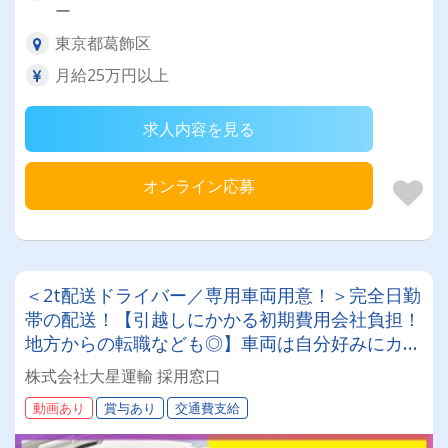
ー
東京都葛飾区
月給25万円以上
求人内容を見る
オンライン応募
＜2t配送ドライバー／専用車両用意！＞完全日勤
帯の配送！【引越しにかかる初期費用会社負担！
地方からの転職なども◎】車両は自分好みにカス
タムしてOK！20～50代が活躍中！女性ドライバ
株式会社大星運輸 採用窓口
ーも現役で活躍中！大手取引先が多数なので、長
動画あり
賞与あり
交通費支給
期安定して働けます！