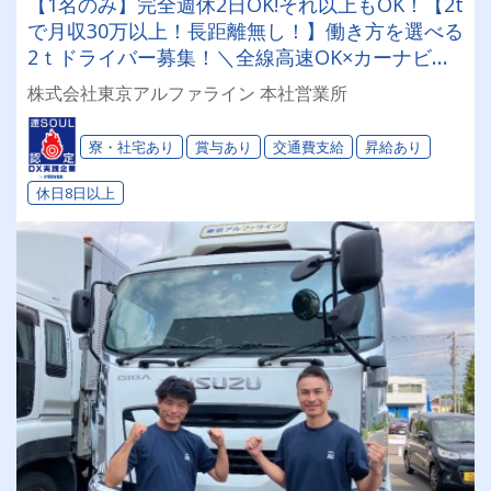
【1名のみ】完全週休2日OK!それ以上もOK！【2t
で月収30万以上！長距離無し！】働き方を選べる
2ｔドライバー募集！＼全線高速OK×カーナビ完
備／「歩合給ありで頑張りは給与に還元」される
株式会社東京アルファライン 本社営業所
から、モチベーションも常にMAX♪寮ありで遠方
からの応募も大歓迎★
寮・社宅あり
賞与あり
交通費支給
昇給あり
休日8日以上