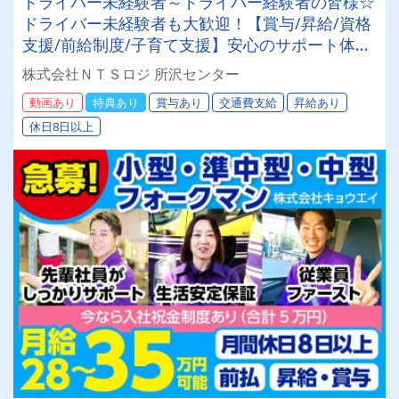
ドライバー未経験者～ドライバー経験者の皆様☆
ドライバー未経験者も大歓迎！【賞与/昇給/資格
支援/前給制度/子育て支援】安心のサポート体制
整ってます◎[2024年問題対策済み]
株式会社ＮＴＳロジ 所沢センター
動画あり
特典あり
賞与あり
交通費支給
昇給あり
休日8日以上