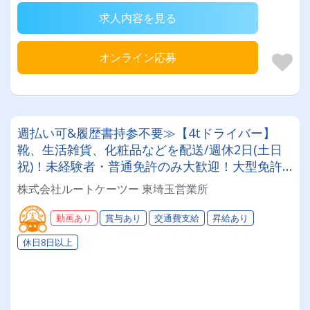
求人内容を見る
オンライン応募
週払い可&履歴書持参不要≫【4tドライバー】
靴、生活雑貨、化粧品などを配送/週休2日(土日
祝)！未経験者・普通免許のみ大歓迎！大型免許
取得時は50%費用補助制度も有★インセン・賞
株式会社ルートケーツー 東埼玉営業所
与・勤続給・子ども手当など待遇充実
動画あり
賞与あり
交通費支給
昇給あり
休日8日以上