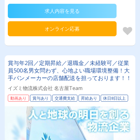
求人内容を見る
オンライン応募
賞与年2回／定期昇給／退職金／未経験可／従業
員500名男女問わず、心地よい職場環境整備！大
手パンメーカーの店舗配送を担っております！！
イズミ物流株式会社 名古屋Team
動画あり
賞与あり
交通費支給
昇給あり
休日8日以上