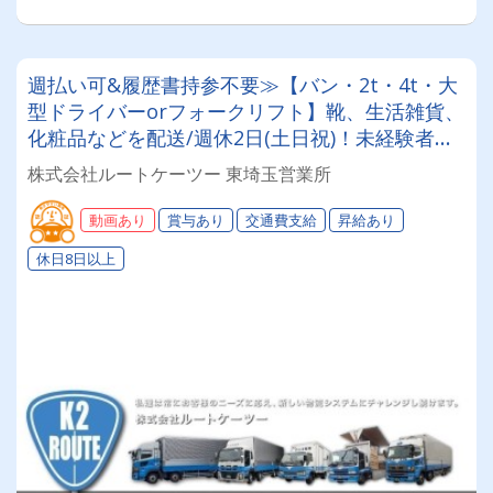
週払い可&履歴書持参不要≫【バン・2t・4t・大
型ドライバーorフォークリフト】靴、生活雑貨、
化粧品などを配送/週休2日(土日祝)！未経験者・
普通免許のみ大歓迎！大型免許取得時は50%費用
株式会社ルートケーツー 東埼玉営業所
補助制度も有★インセン・賞与・勤続給・子ども
手当など待遇充実
動画あり
賞与あり
交通費支給
昇給あり
休日8日以上