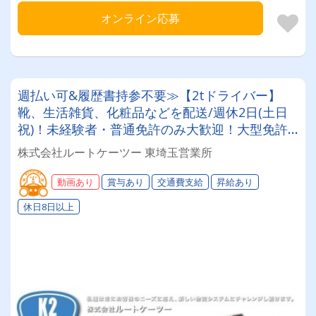
オンライン応募
週払い可&履歴書持参不要≫【2tドライバー】
靴、生活雑貨、化粧品などを配送/週休2日(土日
祝)！未経験者・普通免許のみ大歓迎！大型免許
取得時は50%費用補助制度も有★インセン・賞
株式会社ルートケーツー 東埼玉営業所
与・勤続給・子ども手当など待遇充実
動画あり
賞与あり
交通費支給
昇給あり
休日8日以上