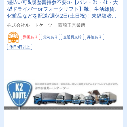
週払い可&履歴書持参不要≫【バン・2t・4t・大
型ドライバーorフォークリフト】靴、生活雑貨、
化粧品などを配送/週休2日(土日祝)！未経験者・
普通免許のみ大歓迎！大型免許取得時は50%費用
株式会社ルートケーツー 西埼玉営業所
補助制度も有★インセン・賞与・勤続給・子ども
手当など待遇充実
動画あり
賞与あり
交通費支給
昇給あり
休日8日以上