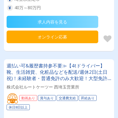
40万～80万円
求人内容を見る
オンライン応募
週払い可&履歴書持参不要≫【4tドライバー】
靴、生活雑貨、化粧品などを配送/週休2日(土日
祝)！未経験者・普通免許のみ大歓迎！大型免許
取得時は50%費用補助制度も有★インセン・賞
株式会社ルートケーツー 西埼玉営業所
与・勤続給・子ども手当など待遇充実
動画あり
賞与あり
交通費支給
昇給あり
休日8日以上