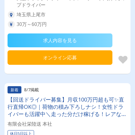
プドライバー
埼玉県上尾市
30万～60万円
求人内容を見る
オンライン応募
8/7掲載
新着
【回送ドライバー募集】月収100万円超も可✨直
行直帰OK◎｜荷物の積み下ろしナシ！女性ドラ
イバーも活躍中＼走った分だけ稼げる！レアな車
両に乗れるチャンスも☆彡／
有限会社栄陸送 本社
休日5日以上