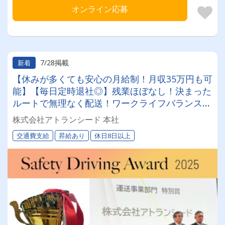
オンライン応募
7/28掲載
新着
【休みが多くても安心の月給制！月収35万円も可
能】【毎日定時退社◎】残業ほぼなし！決まった
ルートで無理なく配送！ワークライフバランスを
重視するあなたに
株式会社アトランシード 本社
交通費支給
昇給あり
休日8日以上