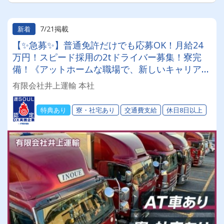
7/21掲載
新着
【✨急募✨】普通免許だけでも応募OK！月給24
万円！スピード採用の2tドライバー募集！寮完
備！《アットホームな職場で、新しいキャリアを
スタート！》入社祝金・免許取得支援制度も充
有限会社井上運輸 本社
実！＼男女問わず大歓迎！／安定した生活と、温
かい仲間があなたを待っています！
特典あり
寮・社宅あり
交通費支給
休日8日以上