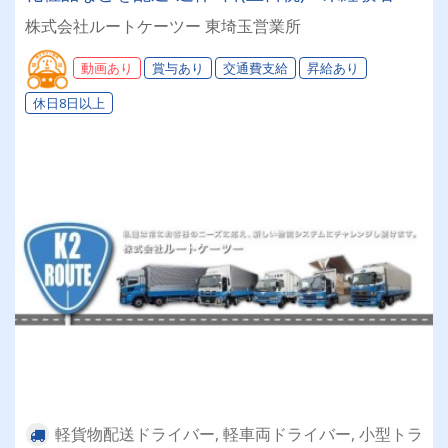
普通免許のみ大歓迎！大型免許取得時は50%費用
株式会社ルートケーツー 東埼玉営業所
補助制度も有★インセン・賞与・勤続給・子ども
手当など待遇充実
動画あり
賞与あり
交通費支給
昇給あり
休日8日以上
軽貨物配送ドライバー, 軽車両ドライバー, 小型トラ