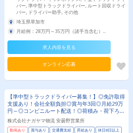
バー, 準中型トラックドライバー, ルート回収ドライ
バー, ドライバー助手, その他
埼玉県草加市
月給例：28万円～35万円（諸手当含む）...
求人内容を見る
オンライン応募
【準中型トラックドライバー募集！】◎免許取得
支援あり！会社全額負担◎賞与年3回◎月給29万
円～◎コンビニルート配送！◎荷積み・荷下ろし
軽々！◎全車AT車★安定して働きたい方必見★
株式会社ナガヤマ物流 安曇野営業所
あなたらしく働ける環境です！
動画あり
賞与あり
交通費支給
昇給あり
休日8日以上