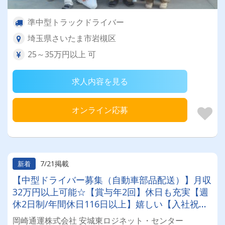
準中型トラックドライバー
埼玉県さいたま市岩槻区
25～35万円以上 可
求人内容を見る
オンライン応募
7/21掲載
新着
【中型ドライバー募集（自動車部品配送）】月収
32万円以上可能☆【賞与年2回】休日も充実【週
休2日制/年間休日116日以上】嬉しい【入社祝い
金10万円有】配送エリアも近距離メインで毎日し
岡崎通運株式会社 安城東ロジネット・センター