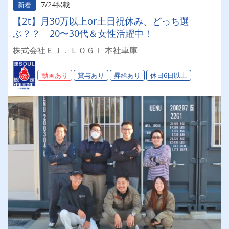
7/24掲載
新着
【2t】月30万以上or土日祝休み、どっち選
ぶ？？ 20〜30代＆女性活躍中！
株式会社ＥＪ．ＬＯＧＩ 本社車庫
動画あり
賞与あり
昇給あり
休日6日以上