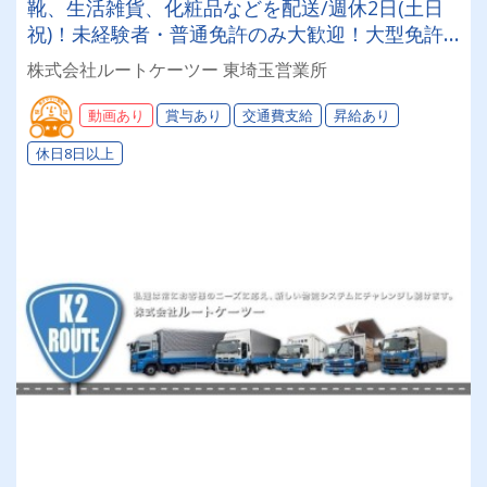
靴、生活雑貨、化粧品などを配送/週休2日(土日
祝)！未経験者・普通免許のみ大歓迎！大型免許
取得時は50%費用補助制度も有★インセン・賞
株式会社ルートケーツー 東埼玉営業所
与・勤続給・子ども手当など待遇充実
動画あり
賞与あり
交通費支給
昇給あり
休日8日以上