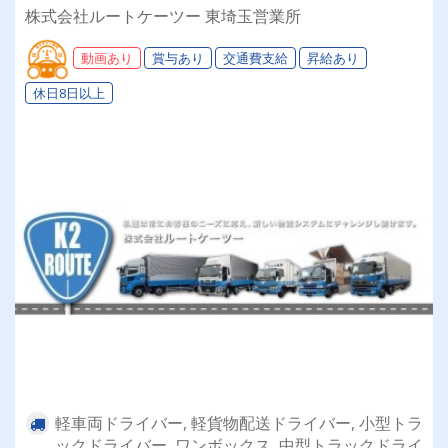
取得時は50%費用補助制度も有★インセン・賞
株式会社ルートケーツー 東埼玉営業所
与・勤続給・子ども手当など待遇充実
動画あり
賞与あり
交通費支給
昇給あり
休日8日以上
軽車両ドライバー, 軽貨物配送ドライバー, 小型トラ
ックドライバー, ワンボックス, 中型トラックドライ