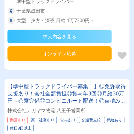
準中型トラックドライバー
千葉県成田市
大型 夕方・深夜 日給 1万7300円＋...
求人内容を見る
オンライン応募
【準中型トラックドライバー募集！】◎免許取得
支援あり！会社全額負担◎賞与年3回◎月給30万
円～◎寮完備◎コンビニルート配送！◎荷積み・
荷下ろし軽々！◎全車AT車★安定して働きたい
株式会社ナガヤマ物流 八王子営業所
方必見★あなたらしく働ける環境です！
動画あり
寮・社宅あり
賞与あり
交通費支給
昇給あり
休日8日以上