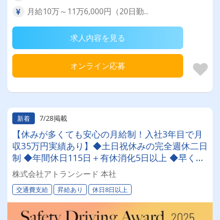
月給10万～11万6,000円（20日勤...
求人内容を見る
オンライン応募
7/28掲載
新着
【休みが多くても安心の月給制！入社3年目で月
収35万円実績あり】◆土日祝休みの完全週休二日
制 ◆年間休日115日＋有休消化5日以上 ◆早く帰
れて嬉しい！5:40～15:30の勤務時間
株式会社アトランシード 本社
交通費支給
昇給あり
休日8日以上