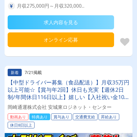
月収275,000円～月収320,000...
求人内容を見る
オンライン応募
7/21掲載
新着
【中型ドライバー募集（食品配送）】月収35万円
以上可能☆【賞与年2回】休日も充実【週休2日
制/年間休日116日以上】嬉しい【入社祝い金10
万円有】配送エリアも近距離メインで毎日しっか
岡崎通運株式会社 安城東ロジネット・センター
り帰宅できる！【健康経営優良法人企業認定】
動画あり
特典あり
賞与あり
交通費支給
昇給あり
【働きやすい職場認証制度二つ星獲得】の創業75
休日8日以上
年の安定企業で働きませんか？