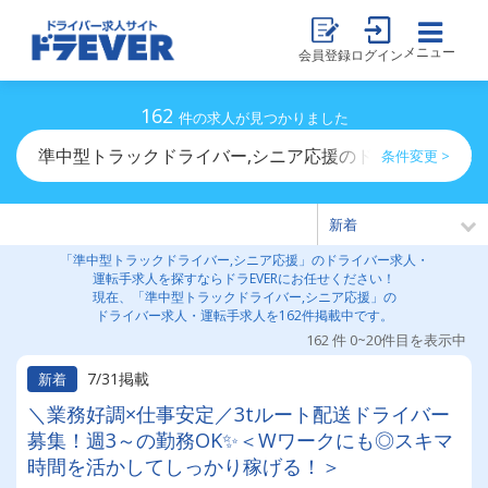
メニュー
会員登録
ログイン
162
件の求人が見つかりました
準中型トラックドライバー,シニア応援のドライバー求人
条件変更 >
「準中型トラックドライバー,シニア応援」のドライバー求人・
運転手求人を探すならドラEVERにお任せください！
現在、「準中型トラックドライバー,シニア応援」の
ドライバー求人・運転手求人を162件掲載中です。
162 件 0~20件目を表示中
7/31掲載
新着
＼業務好調×仕事安定／3tルート配送ドライバー
募集！週3～の勤務OK✨＜Wワークにも◎スキマ
時間を活かしてしっかり稼げる！＞