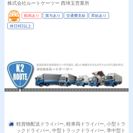
普通免許のみ大歓迎！大型免許取得時は50%費用
株式会社ルートケーツー 西埼玉営業所
補助制度も有★インセン・賞与・勤続給・子ども
手当など待遇充実
動画あり
賞与あり
交通費支給
昇給あり
休日8日以上
軽貨物配送ドライバー, 軽車両ドライバー, 小型トラ
ックドライバー, 中型トラックドライバー, 準中型ト