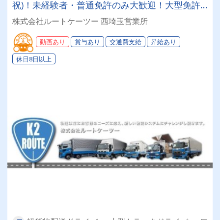
祝)！未経験者・普通免許のみ大歓迎！大型免許
取得時は50%費用補助制度も有★インセン・賞
株式会社ルートケーツー 西埼玉営業所
与・勤続給・子ども手当など待遇充実
動画あり
賞与あり
交通費支給
昇給あり
休日8日以上