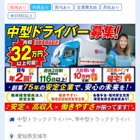
っかり帰宅できる！【健康経営優良法人企業認
動画あり
特典あり
賞与あり
交通費支給
昇給あり
定】【働きやすい職場認証制度二つ星獲得】の創
休日8日以上
業75年の安定企業で働きませんか？
中型トラックドライバー, 準中型トラックドライバ
ー
愛知県安城市