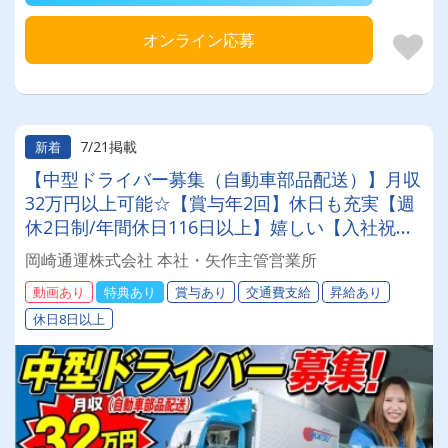
オンライン応募
7/21掲載
新着
【中型ドライバー募集（自動車部品配送）】月収
32万円以上可能☆【賞与年2回】休日も充実【週
休2日制/年間休日116日以上】嬉しい【入社祝い
金10万円有】配送エリアも近距離メインで毎日し
岡崎通運株式会社 本社・矢作主管営業所
っかり帰宅できる！【健康経営優良法人企業認
動画あり
特典あり
賞与あり
交通費支給
昇給あり
定】【働きやすい職場認証制度二つ星獲得】の創
休日8日以上
業75年の安定企業で働きませんか？