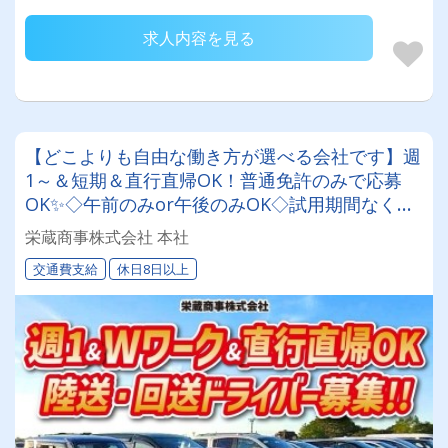
求人内容を見る
【どこよりも自由な働き方が選べる会社です】週
1～＆短期＆直行直帰OK！普通免許のみで応募
OK✨◇午前のみor午後のみOK◇試用期間なくす
ぐに即戦力として活躍出来ます！交通費は全額会
栄蔵商事株式会社 本社
社負担◎夜間業務一切なしの陸送・回送ドライバ
交通費支給
休日8日以上
ー♪