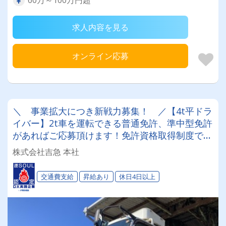
求人内容を見る
オンライン応募
＼ 事業拡大につき新戦力募集！ ／【4t平ドラ
イバー】2t車を運転できる普通免許、準中型免許
があればご応募頂けます！免許資格取得制度でバ
ックアップ！働きやすい環境を心掛けてます！
株式会社吉急 本社
交通費支給
昇給あり
休日4日以上