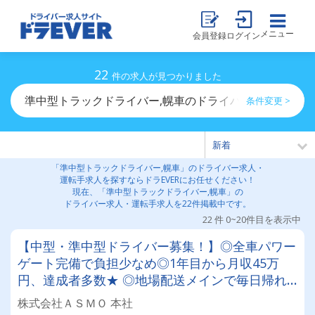
メニュー
会員登録
ログイン
22
件の求人が見つかりました
準中型トラックドライバー,幌車のドライバー求人・運転
条件変更 >
「準中型トラックドライバー,幌車」のドライバー求人・
運転手求人を探すならドラEVERにお任せください！
現在、「準中型トラックドライバー,幌車」の
ドライバー求人・運転手求人を22件掲載中です。
22 件 0~20件目を表示中
【中型・準中型ドライバー募集！】◎全車パワー
ゲート完備で負担少なめ◎1年目から月収45万
円、達成者多数★ ◎地場配送メインで毎日帰れ
る◎夏季・冬季・GWなど長期休暇も充実！ ◎月
株式会社ＡＳＭＯ 本社
1回のマッサージで身体をケア★◎設立10年の安