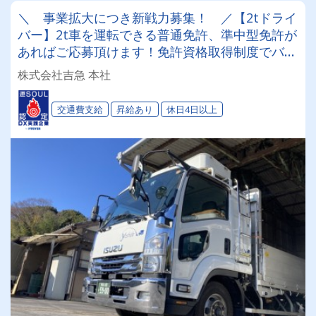
＼ 事業拡大につき新戦力募集！ ／【2tドライ
バー】2t車を運転できる普通免許、準中型免許が
あればご応募頂けます！免許資格取得制度でバッ
クアップ！働きやすい環境を心掛けてます！
株式会社吉急 本社
交通費支給
昇給あり
休日4日以上