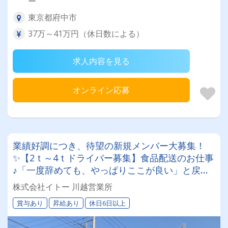
ー
東京都府中市
37万～41万円（休日数による）
求人内容を見る
オンライン応募
業績好調につき、待望の新規メンバー大募集！
✨【2ｔ～4ｔドライバー募集】食品配送のお仕事
♪「一度辞めても、やっぱりここが良い」と戻っ
てくるスタッフ多数◎定着率バツグンの職場で、
株式会社イトー 川越営業所
新しいキャリアをスタートしませんか？
賞与あり
昇給あり
休日6日以上