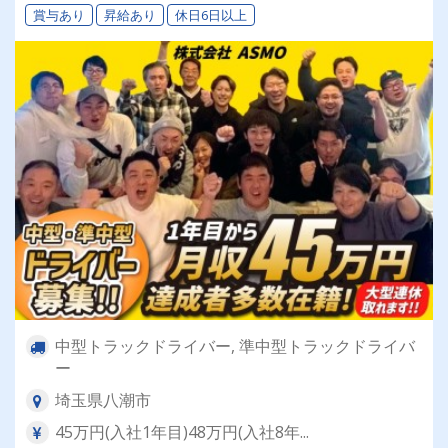
賞与あり
昇給あり
休日6日以上
定企業で長く活躍しませんか？
中型トラックドライバー, 準中型トラックドライバ
ー
埼玉県八潮市
45万円(入社1年目)48万円(入社8年...