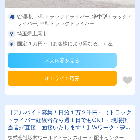
管理者, 小型トラックドライバー, 準中型トラックド
ライバー, 中型トラックドライバー
埼玉県上尾市
固定26万円～（お客様により異なる。）左...
求人内容を見る
オンライン応募
【アルバイト募集！日給１万２千円～（トラック
ドライバー経験者なら週１日でもOK！）現場担
当者が直接、面接いたします！】Wワーク・夢を
追いかけている方や、中高年の方も活躍中！２・
株式会社坂村ワールドトランスポート 配車センター