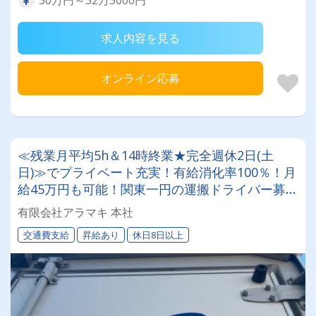
30万円～32万5000円
求人内容を見る
オンライン応募
≪残業月平均5h＆14時終業★完全週休2日(土
日)≫でプライベート充実！有給消化率100％！月
給45万円も可能！関東一円の運搬ドライバー募
集！◆創業35年、平均勤続20年以上の定着率の
有限会社アラマキ 本社
高さが自慢です✨
交通費支給
昇給あり
休日8日以上