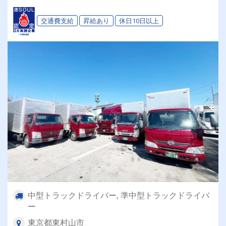
３・４tでの軽貨物・食品配送ドライバー募集
中！【シフトの希望も柔軟に対応します。ご相談
交通費支給
昇給あり
休日10日以上
ください！】
中型トラックドライバー, 準中型トラックドライバ
ー
東京都東村山市