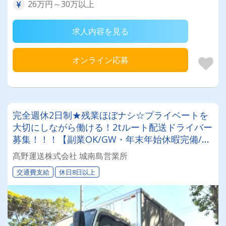
26万円～30万以上
求人内容を見る
オンライン応募
完全週休2日制★残業ほぼナシ☆プライベートを
大切にしながら働ける！2tルート配送ドライバー
募集！！！【副業OK/GW・年末年始休暇完備/資
格取得支援制度】人柄重視の採用☆みんなでBBQ
髙野運送株式会社 城南島営業所
をしたり和気あいあいとした温かい職場です♪
交通費支給
休日8日以上