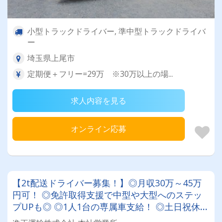
小型トラックドライバー, 準中型トラックドライバ
ー
埼玉県上尾市
定期便＋フリー=29万 ※30万以上の場...
求人内容を見る
オンライン応募
【2t配送ドライバー募集！】◎月収30万～45万
円可！ ◎免許取得支援で中型や大型へのステッ
プUPも◎ ◎1人1台の専属車支給！ ◎土日祝休み
や希望休の相談も柔軟に対応★ ★車・バイク好