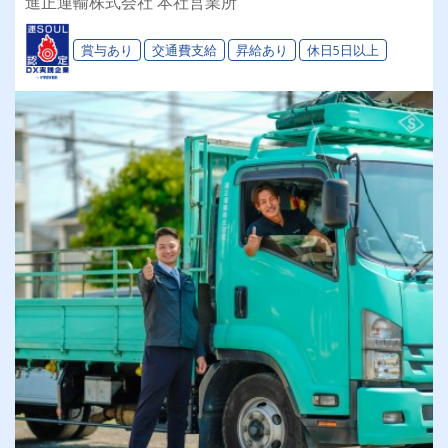
進正運輸株式会社 本社営業所
き必見！ 会社の工具で愛車カスタムOK★
賞与あり
交通費支給
昇給あり
休日5日以上