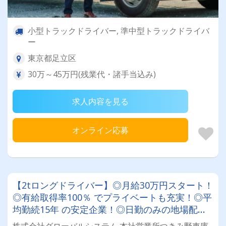
小型トラックドライバー, 準中型トラックドライバ
ー
東京都足立区
30万～45万円(残業代・諸手当込み)
求人内容を見る
オンライン応募
【2tロングドライバー】◎月給30万円スタート！
◎有給取得率100％ でプライベートも充実！◎平
均勤続15年 の安定企業！◎日勤のみの地場配
送！ ★AT限定免許OK！ ★シニア・未経験者も
株式会社グローバルシステム 本社営業所つきみ野車庫