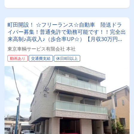
町田開設！ ☆フリーランス☆自動車 陸送ドラ
イバー募集！普通免許で勤務可能です！！完全出
来高制♪高収入♪（歩合率UP☆）【月収30万円以
上もコンスタントに！】月収40万円以上稼がれて
東京車輌サービス有限会社 本社
いる方も♪【運転メイン】【荷扱いなし】【業務
動画あり
交通費支給
休日8日以上
委託】【ご自宅のエリアの仕事をご紹介】etc...