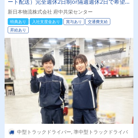
ート配送）完全週休2日制or隔週週休2日で希望
する働き方が可能♪★特典あり★入社お祝い金5万
新日本物流株式会社 府中共栄センター
円支給♪♪【賞与(年2回)】【昇給】【退職金】
特典あり
入社支度金あり
賞与あり
交通費支給
【社宅対応可(規定有)】
昇給あり
中型トラックドライバー, 準中型トラックドライバ