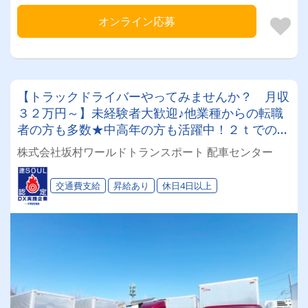
オンライン応募
【トラックドライバーやってみませんか？ 月収
３２万円～】未経験者大歓迎♪他業種からの転職
者の方も多数★中高年の方も活躍中！２ｔでの配
送ドライバー募集中です！【働く時間やお休みも
株式会社坂村ワールドトランスポート 配車センター
ご相談下さい！】業績好調なため、新たに１名募
集中！詳細はお仕事内容へ♪
交通費支給
昇給あり
休日4日以上