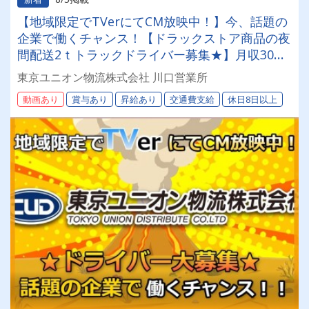
【地域限定でTVerにてCM放映中！】今、話題の
企業で働くチャンス！【ドラックストア商品の夜
間配送2ｔトラックドライバー募集★】月収30万
～36万円◎賞与年2回／昇給有／福利厚生充実／
東京ユニオン物流株式会社 川口営業所
仕事量安定／未経験歓迎◎【年間休日113日以
動画あり
賞与あり
昇給あり
交通費支給
休日8日以上
上】連休もあり◎プライベート充実可◎「安心・
安全」で働く。東京ユニオン物流でドライバーラ
イフを送りませんか？