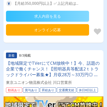
【月給350,000円以上】✅上記月給は...
求人内容を見る
オンライン応募
8/3掲載
新着
【地域限定でTVerにてCM放映中！】今、話題の
企業で働くチャンス！【照明器具等配送2ｔトラ
ックドライバー募集★】月収28万～33万円◎ 賞
与年2回／昇給有／福利厚生充実／仕事量安定／
東京ユニオン物流株式会社 川口営業所
未経験歓迎◎【年間休日113日以上】連休もあり
動画あり
賞与あり
昇給あり
交通費支給
休日8日以上
◎プライベート充実可◎「安心・安全」で働く。
東京ユニオン物流でドライバーライフを送りませ
んか？