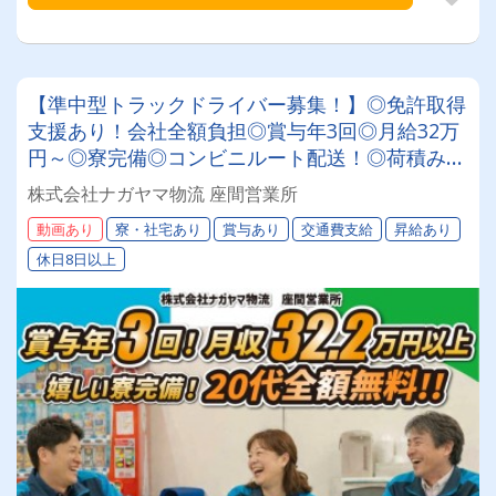
【準中型トラックドライバー募集！】◎免許取得
支援あり！会社全額負担◎賞与年3回◎月給32万
円～◎寮完備◎コンビニルート配送！◎荷積み・
荷下ろし軽々！◎全車AT車★安定して働きたい
株式会社ナガヤマ物流 座間営業所
方必見★あなたらしく働ける環境です！
動画あり
寮・社宅あり
賞与あり
交通費支給
昇給あり
休日8日以上