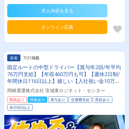
求人内容を見る
オンライン応募
7/21掲載
新着
固定ルートの中型ドライバー【賞与年2回/年平均
76万円支給】【年収460万円も可】【週休2日制/
年間休日116日以上】嬉しい【入社祝い金10万円
有】【固定ルート配送/近距離メイン】【髪色自
岡崎通運株式会社 安城東ロジネット・センター
由・ネイル自由】など他にもメリット沢山！
動画あり
特典あり
賞与あり
交通費支給
昇給あり
休日8日以上