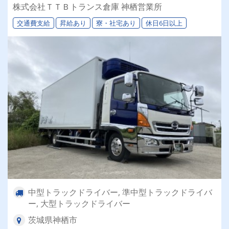
大型トラックなど様々な配送案件あり！ ⏩【選
株式会社ＴＴＢトランス倉庫 神栖営業所
べる働き方】理想の働き方が実現できる！ ⏩物
交通費支給
昇給あり
寮・社宅あり
休日6日以上
流業界初めての方も大歓迎です！
中型トラックドライバー, 準中型トラックドライバ
ー, 大型トラックドライバー
茨城県神栖市