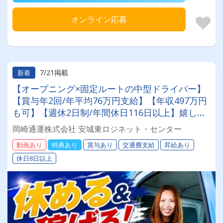
オンライン応募
7/21掲載
新着
【オープニング×固定ルートの中型ドライバー】
【賞与年2回/年平均76万円支給】【年収497万円
も可】【週休2日制/年間休日116日以上】嬉しい
【入社祝い金10万円有】【固定ルート配送/近距
岡崎通運株式会社 安城東ロジネット・センター
離メイン】【髪色自由・ネイル自由】【新規事業
動画あり
特典あり
賞与あり
交通費支給
昇給あり
オープニングメンバー】など他にもメリット沢
休日8日以上
山！