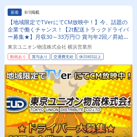
8/3掲載
新着
【地域限定でTVerにてCM放映中！】今、話題の
企業で働くチャンス！【2t配送トラックドライバ
ー募集★】月収30～33万円◎ 賞与年2回／昇給有
／福利厚生充実／仕事量安定／未経験歓迎◎【年
東京ユニオン物流株式会社 横浜営業所
間休日113日以上】連休もあり◎プライベート充
動画あり
賞与あり
交通費支給
休日8日以上
実可◎「安心・安全」で働く。東京ユニオン物流
でドライバーライフを送りませんか？