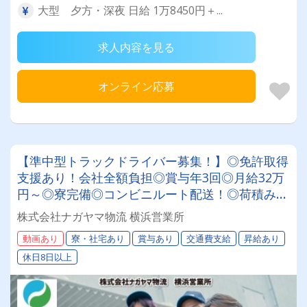
大型 夕方・深夜 日給 1万8450円＋...
求人内容を見る
オンライン応募
【準中型トラックドライバー募集！】◎免許取得
支援あり！会社全額負担◎賞与年3回◎月給32万
円～◎寮完備◎コンビニルート配送！◎荷積み・
荷下ろし軽々！◎全車AT車★安定して働きたい
株式会社ナガヤマ物流 横浜営業所
方必見★あなたらしく働ける環境です！
動画あり
寮・社宅あり
賞与あり
交通費支給
昇給あり
休日8日以上