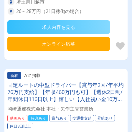
埼玉県川越市
26～28万円（21日稼働の場合）
求人内容を見る
オンライン応募
7/21掲載
新着
固定ルートの中型ドライバー【賞与年2回/年平均
76万円支給】【年収460万円も可】【週休2日制/
年間休日116日以上】嬉しい【入社祝い金10万円
有】【固定ルート配送/近距離メイン】【髪色自
岡崎通運株式会社 本社・矢作主管営業所
由・ネイル自由】など他にもメリット沢山！
動画あり
特典あり
賞与あり
交通費支給
昇給あり
休日8日以上