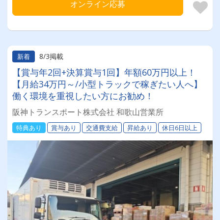
オンライン応募
8/3掲載
新着
【賞与年2回+決算賞与1回】年額60万円以上！
【月給34万円～/小型トラックで稼ぎたい人へ】
働く環境を重視したい方にお勧め！
阪神トランスポート株式会社 和歌山営業所
特典あり
賞与あり
交通費支給
昇給あり
休日6日以上