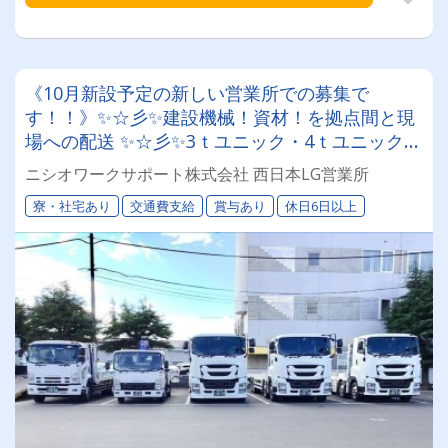
《10月新設予定の新しい営業所での募集で
す！！》✨☆彡✨建設機械！資材！を拠点間と現
場への配送 ✨☆彡✨3ｔユニック・4ｔユニック車
ドライバー募集★プライム市場上場企業のグルー
ニシオワークサポート株式会社 西日本LG営業所
プ会社！安心＆安定！！入社後に各種資格取得可
寮・社宅あり
交通費支給
賞与あり
休日6日以上
能！昇給も⤴⤴⤴◎！！！