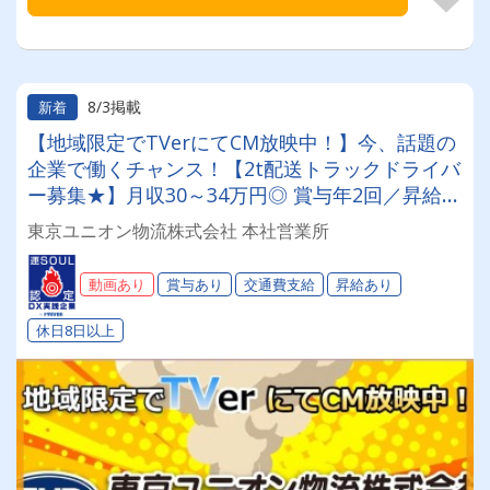
8/3掲載
新着
【地域限定でTVerにてCM放映中！】今、話題の
企業で働くチャンス！【2t配送トラックドライバ
ー募集★】月収30～34万円◎ 賞与年2回／昇給有
／福利厚生充実／仕事量安定／未経験歓迎◎【年
東京ユニオン物流株式会社 本社営業所
間休日113日以上】連休もあり◎プライベート充
実可◎「安心・安全」で働く。東京ユニオン物流
動画あり
賞与あり
交通費支給
昇給あり
でドライバーライフを送りませんか？
休日8日以上