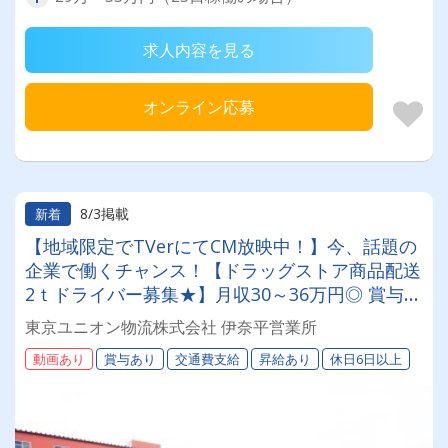
求人内容を見る
オンライン応募
8/3掲載
新着
【地域限定でTVerにてCM放映中！】今、話題の
企業で働くチャンス！【ドラッグストア商品配送
2ｔドライバー募集★】月収30～36万円◎ 賞与年
2回／昇給有／福利厚生充実／仕事量安定／未経
東京ユニオン物流株式会社 伊奈平営業所
験歓迎◎【年間休日113日以上】連休もあり◎プ
動画あり
賞与あり
交通費支給
昇給あり
休日6日以上
ライベート充実可◎ 「安心・安全」で働く。東
京ユニオン物流でドライバーライフを送りません
か？