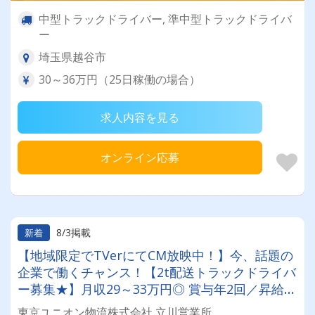
中型トラックドライバー, 準中型トラックドライバ
ー
埼玉県越谷市
30～36万円（25日稼働の場合）
求人内容を見る
オンライン応募
8/3掲載
新着
【地域限定でTVerにてCM放映中！】今、話題の
企業で働くチャンス！【2t配送トラックドライバ
ー募集★】月収29～33万円◎ 賞与年2回／昇給有
／福利厚生充実／仕事量安定／未経験歓迎◎【年
東京ユニオン物流株式会社 立川営業所