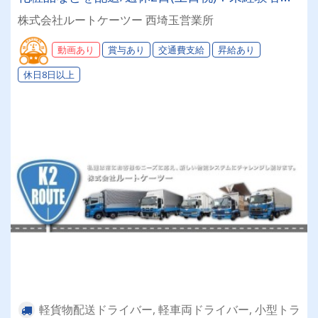
普通免許のみ大歓迎！大型免許取得時は50%費用
株式会社ルートケーツー 西埼玉営業所
補助制度も有★インセン・賞与・勤続給・子ども
手当など待遇充実
動画あり
賞与あり
交通費支給
昇給あり
休日8日以上
軽貨物配送ドライバー, 軽車両ドライバー, 小型トラ