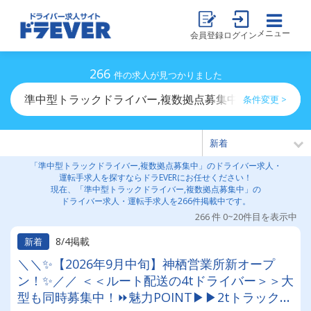
メニュー
会員登録
ログイン
266
件の求人が見つかりました
準中型トラックドライバー,複数拠点募集中のドライバー
条件変更 >
「準中型トラックドライバー,複数拠点募集中」のドライバー求人・
運転手求人を探すならドラEVERにお任せください！
現在、「準中型トラックドライバー,複数拠点募集中」の
ドライバー求人・運転手求人を266件掲載中です。
266 件 0~20件目を表示中
8/4掲載
新着
＼＼✨【2026年9月中旬】神栖営業所新オープ
ン！✨／／ ＜＜ルート配送の4tドライバー＞＞大
型も同時募集中！⏩魅力POINT▶▶2tトラックや