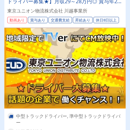
ドライバー募集★】月収29～28万円◎ 賞与年2回
／昇給有／福利厚生充実／仕事量安定／未経験歓
東京ユニオン物流株式会社 川越事業所
迎◎【年間休日113日以上】連休もあり◎プライ
動画あり
賞与あり
交通費支給
昇給あり
休日8日以上
ベート充実可◎「安心・安全」で働く。東京ユニ
オン物流でドライバーライフを送りませんか？
中型トラックドライバー, 準中型トラックドライバ
ー