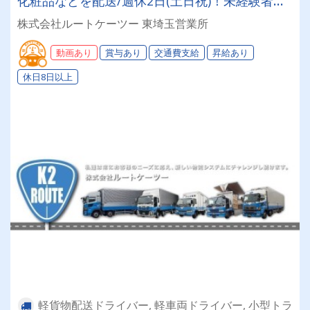
化粧品などを配送/週休2日(土日祝)！未経験者・
普通免許のみ大歓迎！大型免許取得時は50%費用
株式会社ルートケーツー 東埼玉営業所
補助制度も有★インセン・賞与・勤続給・子ども
手当など待遇充実
動画あり
賞与あり
交通費支給
昇給あり
休日8日以上
軽貨物配送ドライバー, 軽車両ドライバー, 小型トラ