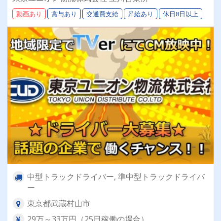
間休日113日以上】連休もあり◎プライベート充
動画あり
賞与あり
交通費支給
昇給あり
休日8日以上
実可◎ 「安心・安全」で働く。東京ユニオン物
流でドライバーライフを送りませんか？
中型トラックドライバー, 準中型トラックドライバ
ー
東京都武蔵村山市
29万～33万円（25日稼働の場合）