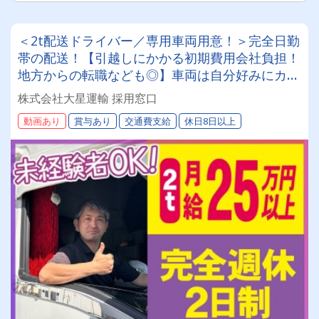
＜2t配送ドライバー／専用車両用意！＞完全日勤
帯の配送！【引越しにかかる初期費用会社負担！
地方からの転職なども◎】車両は自分好みにカス
タムしてOK！20～50代が活躍中！女性ドライバ
株式会社大星運輸 採用窓口
ーも現役で活躍中！大手取引先が多数なので、長
動画あり
賞与あり
交通費支給
休日8日以上
期安定して働けます！