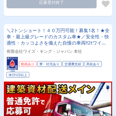
応募受付終了
＼2トンショート！４０万円可能！募集1名！★全
車・最上級グレードのカスタム車★／安全性・快
適性・カッコよさを備えた自慢の車両‼2tワイド
ロング車で建築資材・建設資材の関東一円配送〇
有限会社ワイズ・キング・ジャパン 本社
未経験者歓迎 〇寮完備 〇普通免許で応募可(資格
取得費用全額負担)
動画あり
寮・社宅あり
交通費支給
昇給あり
休日5日以上