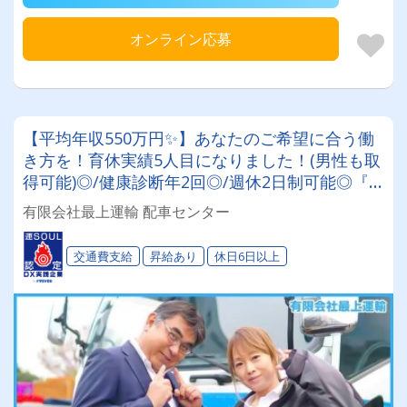
オンライン応募
【平均年収550万円✨】あなたのご希望に合う働
き方を！育休実績5人目になりました！(男性も取
得可能)◎/健康診断年2回◎/週休2日制可能◎『2
ｔ、4ｔドライバー』基本手積み手卸しなし。固
有限会社最上運輸 配車センター
定OR歩合！働き方選べます！社長は従業員ファ
ーストの愉快な方なので働きやすい環境です♪
交通費支給
昇給あり
休日6日以上