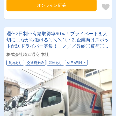
オンライン応募
週休2日制☆有給取得率90％！プライベートを大
切にしながら働ける＼＼＼1t・2t企業向けスポッ
ト配送ドライバー募集！！／／／昇給◎賞与◎免
許取得費用制度ありで普通免許から応募OK♪
株式会社埼京通商 本社
賞与あり
交通費支給
昇給あり
休日8日以上