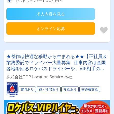
【4tドライバー】32万円～
求人内容を見る
オンライン応募
★傑作は快適な移動から生まれる★★【正社員＆
業務委託でドライバー大量募集│仕事内容は全国
各地を回るロケバスドライバーや、VIP相手のハ
イヤードライバーなど！★★社員寮完備！引越祝
株式会社TOP Location Service 本社
金10万円支給（規定有）あります！★★
賞与あり
寮・社宅あり
昇給あり
交通費支給