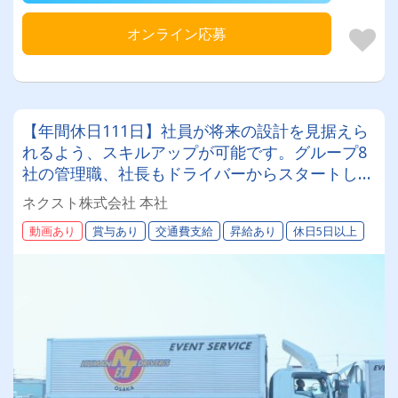
オンライン応募
【年間休日111日】社員が将来の設計を見据えら
れるよう、スキルアップが可能です。グループ8
社の管理職、社長もドライバーからスタートした
メンバーです！また、それぞれ個人に合った働き
ネクスト株式会社 本社
方（週休2日or1日など）もご相談ください。
動画あり
賞与あり
交通費支給
昇給あり
休日5日以上