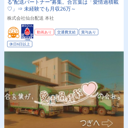
る“配送パートナー”募集。合言葉は「愛情過積載
♡」⇒ 未経験でも月収26万～
株式会社仙台配送 本社
動画あり
交通費支給
賞与あり
休日6日以上