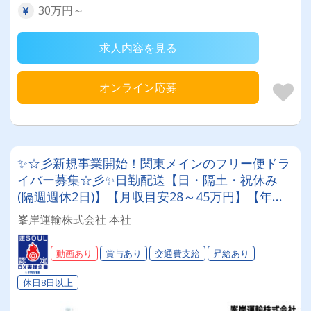
30万円～
求人内容を見る
オンライン応募
✨☆彡新規事業開始！関東メインのフリー便ドラ
イバー募集☆彡✨日勤配送【日・隔土・祝休み
(隔週週休2日)】【月収目安28～45万円】【年間
休日120日】いろんな景色やトラックで飽きるこ
峯岸運輸株式会社 本社
となく働ける！┗未経験者歓迎┗賞与年2回・昇
給・各種手当あり◎面倒見の良い・兄貴肌の先輩
動画あり
賞与あり
交通費支給
昇給あり
多数♫
休日8日以上