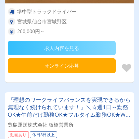
準中型トラックドライバー
宮城県仙台市宮城野区
260,000円～
求人内容を見る
オンライン応募
『理想のワークライフバランスを実現できるから
無理なく続けられています！』＼☆週1日～勤務
OK★午前だけ勤務OK★フルタイム勤務OK★Wワ
ークOK☆╱【2ｔ・軽車両ドライバー】◎髪型自
豊島運送株式会社 板橋営業所
由◎日払い・週払い◎社員登用あり◎未経験可業
動画あり
休日8日以上
績も順調に伸びている会社です！