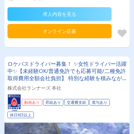
求人内容を見る
オンライン応募
ロケバスドライバー募集！ ✨女性ドライバー活躍
中✨【未経験OK/普通免許でも応募可能/二種免許
取得費用全額会社負担】 特別な経験を積みなが
ら新たなキャリアを築きませんか？
株式会社ランナーズ 本社
動画あり
昇給あり
交通費支給
賞与あり
休日8日以上