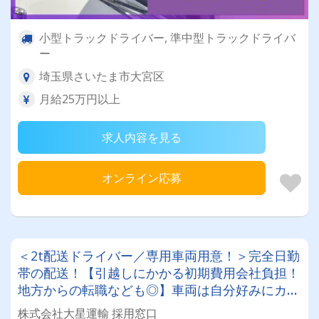
小型トラックドライバー, 準中型トラックドライバ
ー
埼玉県さいたま市大宮区
月給25万円以上
求人内容を見る
オンライン応募
＜2t配送ドライバー／専用車両用意！＞完全日勤
帯の配送！【引越しにかかる初期費用会社負担！
地方からの転職なども◎】車両は自分好みにカス
タムしてOK！20～50代が活躍中！女性ドライバ
株式会社大星運輸 採用窓口