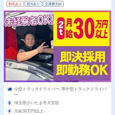
動画あり
賞与あり
交通費支給
期安定して働けます！
小型トラックドライバー, 準中型トラックドライバ
ー
埼玉県さいたま市大宮区
月給30万円以上