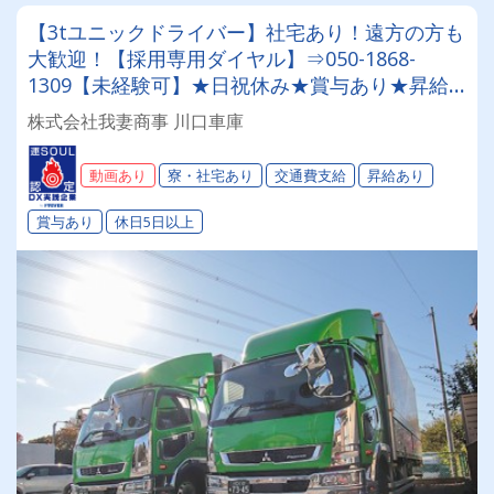
【3tユニックドライバー】社宅あり！遠方の方も
大歓迎！【採用専用ダイヤル】⇒050-1868-
1309【未経験可】★日祝休み★賞与あり★昇給
あり★他福利厚生も充実★＼毎年増車中！あなた
株式会社我妻商事 川口車庫
だけの相棒（専属車）を用意！／◎あなたに合っ
たお仕事がここにあります◎
動画あり
寮・社宅あり
交通費支給
昇給あり
賞与あり
休日5日以上