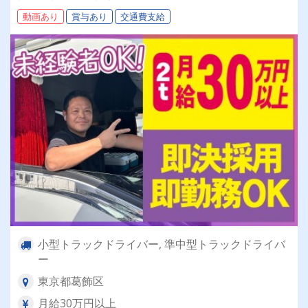
ーも現役で活躍中！大手取引先が多数なので、長
動画あり
賞与あり
交通費支給
期安定して働けます！
小型トラックドライバー, 準中型トラックドライバ
ー
東京都葛飾区
月給30万円以上