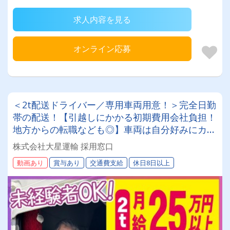
求人内容を見る
オンライン応募
＜2t配送ドライバー／専用車両用意！＞完全日勤
帯の配送！【引越しにかかる初期費用会社負担！
地方からの転職なども◎】車両は自分好みにカス
タムしてOK！20～50代が活躍中！女性ドライバ
株式会社大星運輸 採用窓口
ーも現役で活躍中！大手取引先が多数なので、長
動画あり
賞与あり
交通費支給
休日8日以上
期安定して働けます！