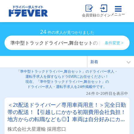
メニュー
会員登録
ログイン
24
件の求人が見つかりました
準中型トラックドライバー,舞台セットのドライバー求人
条件変更 >
「準中型トラックドライバー,舞台セット」のドライバー求人・
運転手求人を探すならドラEVERにお任せください！
現在、「準中型トラックドライバー,舞台セット」の
ドライバー求人・運転手求人を24件掲載中です。
24 件 0~20件目を表示中
＜2t配送ドライバー／専用車両用意！＞完全日勤
帯の配送！【引越しにかかる初期費用会社負担！
地方からの転職なども◎】車両は自分好みにカス
タムしてOK！20～50代が活躍中！女性ドライバ
株式会社大星運輸 採用窓口
ーも現役で活躍中！大手取引先が多数なので、長