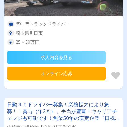
準中型トラックドライバー
埼玉県川口市
25～50万円
求人内容を見る
オンライン応募
日勤４ｔドライバー募集！業務拡大により急
募！！賞与（年2回）、手当が豊富！キャリアチ
ェンジも可能です！創業50年の安定企業『日祝』
休みは週休2日制！年間休日105日！！