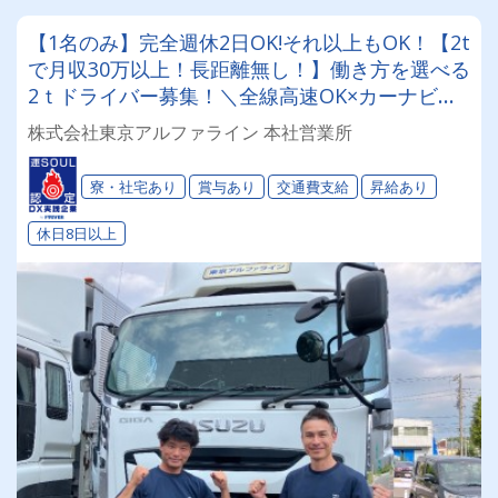
【1名のみ】完全週休2日OK!それ以上もOK！【2t
で月収30万以上！長距離無し！】働き方を選べる
2ｔドライバー募集！＼全線高速OK×カーナビ完
備／「歩合給ありで頑張りは給与に還元」される
株式会社東京アルファライン 本社営業所
から、モチベーションも常にMAX♪寮ありで遠方
からの応募も大歓迎★
寮・社宅あり
賞与あり
交通費支給
昇給あり
休日8日以上