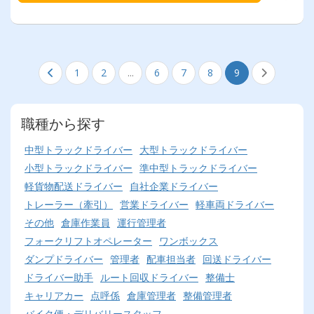
1
2
...
6
7
8
9
職種から探す
中型トラックドライバー
大型トラックドライバー
小型トラックドライバー
準中型トラックドライバー
軽貨物配送ドライバー
自社企業ドライバー
トレーラー（牽引）
営業ドライバー
軽車両ドライバー
その他
倉庫作業員
運行管理者
フォークリフトオペレーター
ワンボックス
ダンプドライバー
管理者
配車担当者
回送ドライバー
ドライバー助手
ルート回収ドライバー
整備士
キャリアカー
点呼係
倉庫管理者
整備管理者
バイク便・デリバリースタッフ