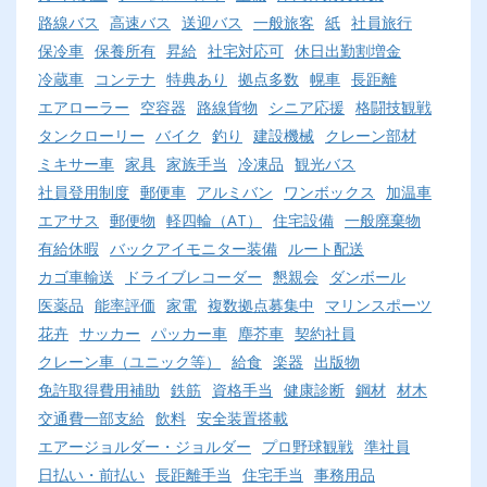
路線バス
高速バス
送迎バス
一般旅客
紙
社員旅行
保冷車
保養所有
昇給
社宅対応可
休日出勤割増金
冷蔵車
コンテナ
特典あり
拠点多数
幌車
長距離
エアローラー
空容器
路線貨物
シニア応援
格闘技観戦
タンクローリー
バイク
釣り
建設機械
クレーン部材
ミキサー車
家具
家族手当
冷凍品
観光バス
社員登用制度
郵便車
アルミバン
ワンボックス
加温車
エアサス
郵便物
軽四輪（AT）
住宅設備
一般廃棄物
有給休暇
バックアイモニター装備
ルート配送
カゴ車輸送
ドライブレコーダー
懇親会
ダンボール
医薬品
能率評価
家電
複数拠点募集中
マリンスポーツ
花卉
サッカー
パッカー車
塵芥車
契約社員
クレーン車（ユニック等）
給食
楽器
出版物
免許取得費用補助
鉄筋
資格手当
健康診断
鋼材
材木
交通費一部支給
飲料
安全装置搭載
エアージョルダー・ジョルダー
プロ野球観戦
準社員
日払い・前払い
長距離手当
住宅手当
事務用品