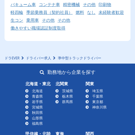
バキューム車
コンテナ車
精密機械
その他
印刷物
軽四輪
季節乗務員（契約社員）
燃料
なし
未経験者歓迎
生コン
乗用車
その他
その他
働きやすい職場認証制度取得
ドラEVER
ドライバー求人
準中型トラックドライバー
勤務地から企業を探す
北海道・東北
北関東
関東
北海道
茨城県
埼玉県
青森県
栃木県
千葉県
岩手県
群馬県
東京都
宮城県
神奈川県
秋田県
山形県
福島県
甲信越・北陸
東海
関西