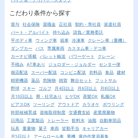
こだわり条件から探す
賞与
社会保険
退職金
正社員
契約・準社員
派遣社員
パート・アルバイト
持ち込み
請負／業務委託
平ボディ車
ウィング車
箱車
冷凍車
クレーン車（重機）
ダンプカー
バス
専属車両
カスタム車・デコ車
カーナビ搭載
パレット輸送
パワーゲート
クレーン
手積み
AT車あり
ジョロダー・ジョルダー
センター便
個店配送
スーパー配送
コンビニ配送
衣料品
食品
建材
精密機器
薬品
危険物
雑貨
舞台セット
フットサル
野球
スキー
ゴルフ
月4日以上
月6日以上
月8日以上
月10日以上
寮・社宅あり
ヒゲOK
茶髪OK
私服OK
ピアスOK
ツーリング
アウトドア
カラオケ
ボウリング
幹部候補育成
資格取得制度
交通費支給
産業廃棄物
日用品
工業製品
トレーラー
飲料水
油脂
自動車部品
玩具
重量物
菓子
車両
皆勤手当
キャリアカー
月5日以上
アームロール車
重機
庫内作業員募集