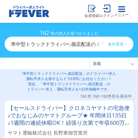
メニュー
会員登録
ログイン
162
件の求人が見つかりました
準中型トラックドライバー,個店配送のドライバー求人・
条件変更 >
「準中型トラックドライバー,個店配送」のドライバー求人・
運転手求人を探すならドラEVERにお任せください！
現在、「準中型トラックドライバー,個店配送」の
ドライバー求人・運転手求人を162件掲載中です。
162 件 160~162件目を表示中
【セールスドライバー】クロネコヤマトの宅急便
♪でおなじみのヤマトグループ★ 年間休日135日
♪1週間の連続休暇OK！頑張り次第で年収600万以
上も狙える！ プライベートを大切にしながらし
ヤマト運輸株式会社 長野東御営業所
っかり稼げる環境です！