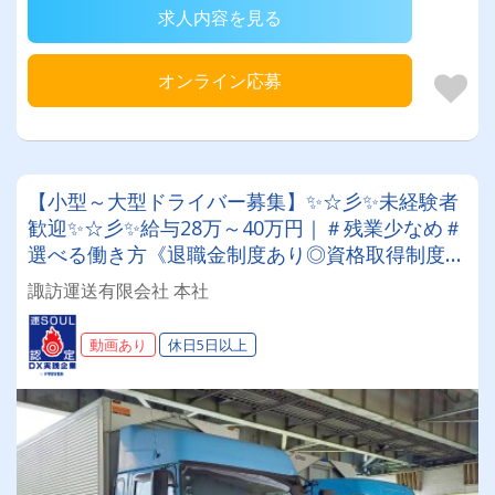
求人内容を見る
オンライン応募
【小型～大型ドライバー募集】✨☆彡✨未経験者
歓迎✨☆彡✨給与28万～40万円｜＃残業少なめ＃
選べる働き方《退職金制度あり◎資格取得制度
◎》定着率抜群の安定企業で正社員として働きま
諏訪運送有限会社 本社
せんか？
動画あり
休日5日以上