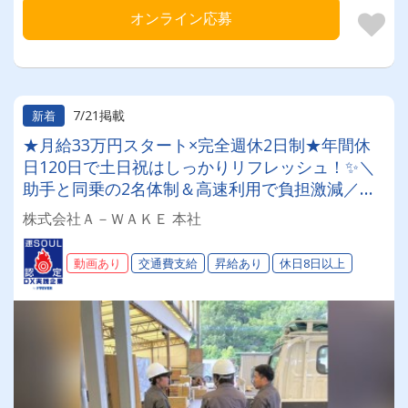
オンライン応募
7/21掲載
新着
★月給33万円スタート×完全週休2日制★年間休
日120日で土日祝はしっかりリフレッシュ！✨＼
助手と同乗の2名体制＆高速利用で負担激減／残
業月20h以内の好環境◎家賃補助2万円や免許取
株式会社Ａ－ＷＡＫＥ 本社
得支援など、将来まで安心の厚待遇で働けます！
【什器リース品配送ドライバー】
動画あり
交通費支給
昇給あり
休日8日以上