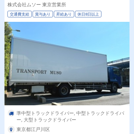
通免許で応募OK♪勤務日数や時間など生活スタイ
株式会社ムソー 東京営業所
ルに合わせて選べます★
交通費支給
賞与あり
昇給あり
休日8日以上
準中型トラックドライバー, 中型トラックドライバ
ー, 大型トラックドライバー
東京都江戸川区