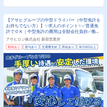
【アサヒグループの中型ドライバー（中型免許を
お持ちでない方）】✨求人のポイント✨✅普通免
許でＯＫ｜中型免許の費用は全額会社負担✅働き
やすい環境｜年間休日117日＆原則土日休み✅成
アサヒロジ株式会社 新宿営業所
長をサポート｜人を大切にする温かい社風です✅
動画あり
賞与あり
交通費支給
昇給あり
休日8日以上
充実の福利厚生｜退職金や賞与、共済会など多数
✅安定した業務量｜グループ内外で幅広く事業展
開