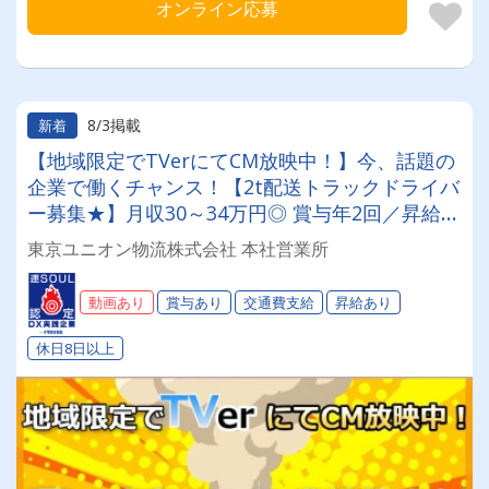
オンライン応募
8/3掲載
新着
【地域限定でTVerにてCM放映中！】今、話題の
企業で働くチャンス！【2t配送トラックドライバ
ー募集★】月収30～34万円◎ 賞与年2回／昇給有
／福利厚生充実／仕事量安定／未経験歓迎◎【年
東京ユニオン物流株式会社 本社営業所
間休日113日以上】連休もあり◎プライベート充
実可◎「安心・安全」で働く。東京ユニオン物流
動画あり
賞与あり
交通費支給
昇給あり
でドライバーライフを送りませんか？
休日8日以上