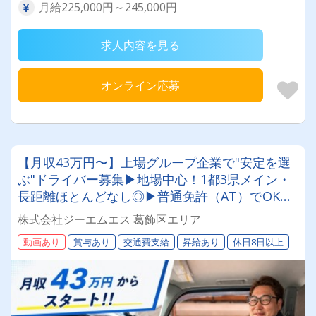
月給225,000円～245,000円
求人内容を見る
オンライン応募
【月収43万円〜】上場グループ企業で"安定を選
ぶ"ドライバー募集▶地場中心！1都3県メイン・
長距離ほとんどなし◎▶普通免許（AT）でOK！
免許取得支援あり▶週休2日・シフト制で予定が
株式会社ジーエムエス 葛飾区エリア
立てやすい！
動画あり
賞与あり
交通費支給
昇給あり
休日8日以上