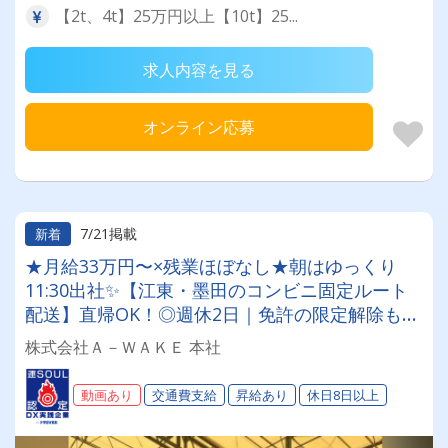
【2t、4t】25万円以上【10t】25...
求人内容を見る
オンライン応募
7/21掲載
新着
★月給33万円〜×残業ほぼなし★朝はゆっくり
11:30出社✨【江東・墨田のコンビニ固定ルート
配送】直帰OK！◎週休2日｜免許の限定解除も全
額負担◎無理なく稼いで、プライベートも最高に
株式会社Ａ－ＷＡＫＥ 本社
楽しめるドライバーへ✨
動画あり
交通費支給
昇給あり
休日8日以上