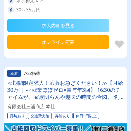
東京都足立区
30～35万円
求人内容を見る
オンライン応募
7/28掲載
新着
≪期間限定求人！応募お急ぎください！≫【月給
30万円～×残業ほぼゼロ×賞与年3回】 16:30のチ
ャイムが、家族団らんや趣味の時間の合図。 創
業50年の安定企業で、心にゆとりあるドライバー
有限会社三浦商店 本社
人生を。
賞与あり
交通費支給
昇給あり
休日8日以上