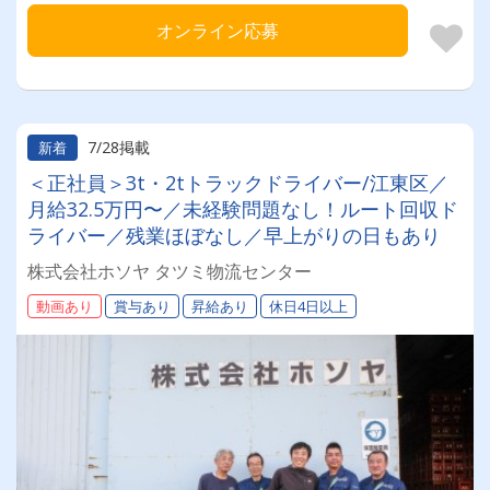
オンライン応募
7/28掲載
新着
＜正社員＞3t・2tトラックドライバー/江東区／
月給32.5万円〜／未経験問題なし！ルート回収ド
ライバー／残業ほぼなし／早上がりの日もあり
株式会社ホソヤ タツミ物流センター
動画あり
賞与あり
昇給あり
休日4日以上