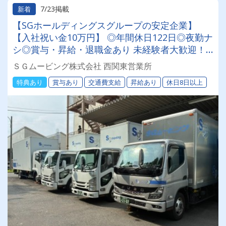
7/23掲載
新着
【SGホールディングスグループの安定企業】
【入社祝い金10万円】 ◎年間休日122日◎夜勤ナ
シ◎賞与・昇給・退職金あり 未経験者大歓迎！
業務はチーム作業です！＜倉庫作業員・配送助手
ＳＧムービング株式会社 西関東営業所
も同時募集中＞
特典あり
賞与あり
交通費支給
昇給あり
休日8日以上