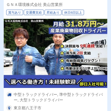
日制】【早上がりOK】【有休消化率高・特別有
ＧＮＡ環境株式会社 美山営業所
休あり】【即日入社可】 【全車バックアイモニ
賞与あり
交通費支給
昇給あり
休日6日以上
ター搭載！高速使用OK！福利厚生充実】
中型トラックドライバー, 準中型トラックドライバ
ー, 大型トラックドライバー
東京都八王子市