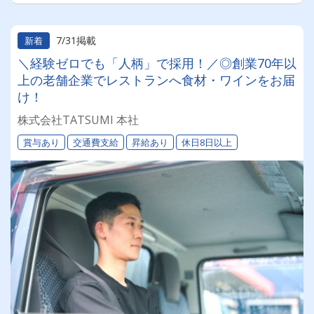
7/31掲載
新着
＼経験ゼロでも「人柄」で採用！／◎創業70年以
上の老舗企業でレストランへ食材・ワインをお届
け！
株式会社TATSUMI 本社
賞与あり
交通費支給
昇給あり
休日8日以上