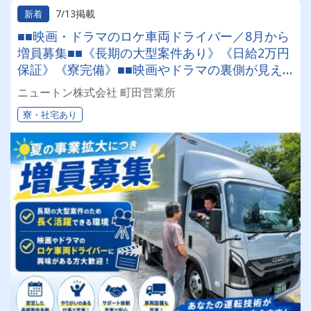
7/13掲載
新着
■■映画・ドラマのロケ車両ドライバー／8月から
増員募集■■《長期の大型案件あり》《日給2万円
保証》《寮完備》■■映画やドラマの裏側が見え
る⁉注目のレア求人■■
ニュートン株式会社 町田営業所
寮・社宅あり