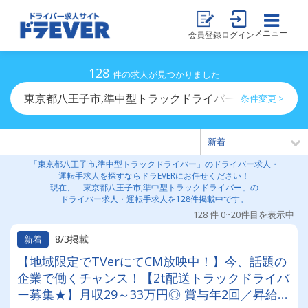
メニュー
会員登録
ログイン
128
件の求人が見つかりました
東京都八王子市,準中型トラックドライバーのドライバー
条件変更 >
「東京都八王子市,準中型トラックドライバー」のドライバー求人・
運転手求人を探すならドラEVERにお任せください！
現在、「東京都八王子市,準中型トラックドライバー」の
ドライバー求人・運転手求人を128件掲載中です。
128 件 0~20件目を表示中
8/3掲載
新着
【地域限定でTVerにてCM放映中！】今、話題の
企業で働くチャンス！【2t配送トラックドライバ
ー募集★】月収29～33万円◎ 賞与年2回／昇給有