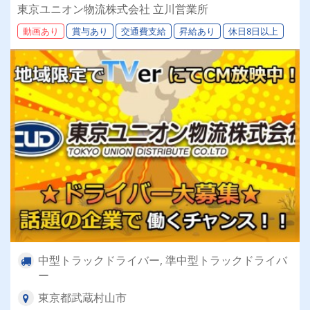
／福利厚生充実／仕事量安定／未経験歓迎◎【年
東京ユニオン物流株式会社 立川営業所
間休日113日以上】連休もあり◎プライベート充
動画あり
賞与あり
交通費支給
昇給あり
休日8日以上
実可◎ 「安心・安全」で働く。東京ユニオン物
流でドライバーライフを送りませんか？
中型トラックドライバー, 準中型トラックドライバ
ー
東京都武蔵村山市