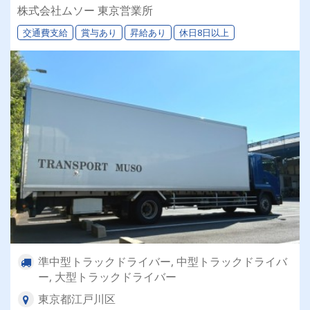
通免許で応募OK♪勤務日数や時間など生活スタイ
株式会社ムソー 東京営業所
ルに合わせて選べます★
交通費支給
賞与あり
昇給あり
休日8日以上
準中型トラックドライバー, 中型トラックドライバ
ー, 大型トラックドライバー
東京都江戸川区