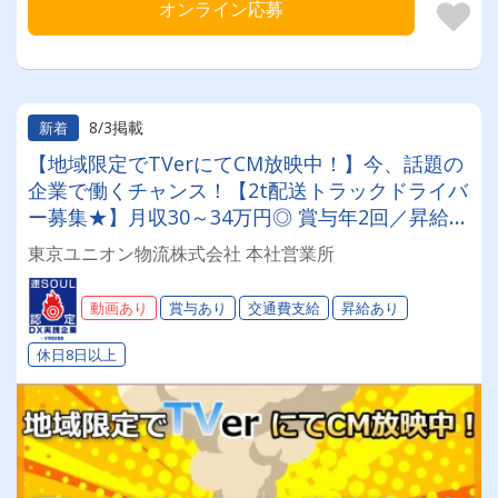
オンライン応募
8/3掲載
新着
【地域限定でTVerにてCM放映中！】今、話題の
企業で働くチャンス！【2t配送トラックドライバ
ー募集★】月収30～34万円◎ 賞与年2回／昇給有
／福利厚生充実／仕事量安定／未経験歓迎◎【年
東京ユニオン物流株式会社 本社営業所
間休日113日以上】連休もあり◎プライベート充
実可◎「安心・安全」で働く。東京ユニオン物流
動画あり
賞与あり
交通費支給
昇給あり
でドライバーライフを送りませんか？
休日8日以上