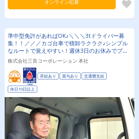
オンライン応募
準中型免許があればOK♪＼＼＼3tドライバー募
集！！／／／カゴ台車で積卸ラクラク♪シンプル
なルートで覚えやすい！週休3日のお休みでプラ
イベート充実★しっかりリフレッシュ！【賞与年
株式会社三良コーポレーション 本社
2回/昇給/月給25万円～！】
昇給あり
賞与あり
交通費支給
休日10日以上