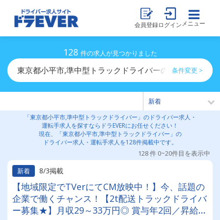
メニュー
会員登録
ログイン
128
件の求人が見つかりました
東京都小平市,準中型トラックドライバーのドライバー求
条件変更 >
「東京都小平市,準中型トラックドライバー」のドライバー求人・
運転手求人を探すならドラEVERにお任せください！
現在、「東京都小平市,準中型トラックドライバー」の
ドライバー求人・運転手求人を128件掲載中です。
128 件 0~20件目を表示中
8/3掲載
新着
【地域限定でTVerにてCM放映中！】今、話題の
企業で働くチャンス！【2t配送トラックドライバ
ー募集★】月収29～33万円◎ 賞与年2回／昇給有