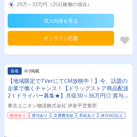
29万～33万円（25日稼働の場合）
求人内容を見る
オンライン応募
8/3掲載
新着
【地域限定でTVerにてCM放映中！】今、話題の
企業で働くチャンス！【ドラッグストア商品配送
2ｔドライバー募集★】月収30～36万円◎ 賞与年
2回／昇給有／福利厚生充実／仕事量安定／未経
東京ユニオン物流株式会社 伊奈平営業所
験歓迎◎【年間休日113日以上】連休もあり◎プ
動画あり
賞与あり
交通費支給
昇給あり
休日6日以上
ライベート充実可◎ 「安心・安全」で働く。東
京ユニオン物流でドライバーライフを送りません
か？