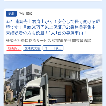
7/31掲載
新着
33年連続売上右肩上がり！安心して長く働ける環
境です！月給30万円以上保証◎2t乗務員募集中！
未経験者の方も歓迎！1人1台の専属車両！
株式会社樋口物流サービス 特需事業部 関東輸送課
動画あり
交通費支給
休日5日以上