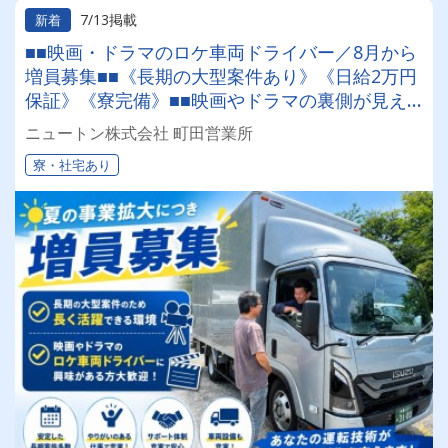
7/13掲載
新着
■■映画・ドラマのロケ車両ドライバー／8月から
増員募集■■《長期の大型案件あり》《日給2万円
保証》《寮完備》■■映画やドラマの裏側が見え
る⁉注目のレア求人■■
ニュートン株式会社 町田営業所
寮・社宅あり