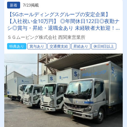
7/23掲載
新着
【SGホールディングスグループの安定企業】
【入社祝い金10万円】 ◎年間休日122日◎夜勤ナ
シ◎賞与・昇給・退職金あり 未経験者大歓迎！
業務はチーム作業です！＜倉庫作業員・配送助手
ＳＧムービング株式会社 西関東営業所
も同時募集中＞
特典あり
賞与あり
交通費支給
昇給あり
休日8日以上