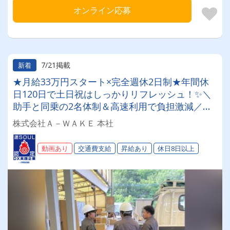
オンライン応募
7/21掲載
新着
★月給33万円スタート×完全週休2日制★年間休
日120日で土日祝はしっかりリフレッシュ！✨＼
助手と同乗の2名体制＆高速利用で負担激減／残
業月20h以内の好環境◎家賃補助2万円や免許取
株式会社Ａ－ＷＡＫＥ 本社
得支援など、将来まで安心の厚待遇で働けます！
【什器リース品配送ドライバー】
動画あり
交通費支給
昇給あり
休日8日以上