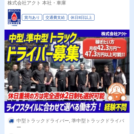
4t) ★最新設備完備★
株式会社アクト 本社・車庫
賞与あり
交通費支給
休日8日以上
中型トラックドライバー, 準中型トラックドライバ
ー