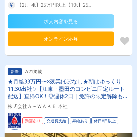
【2t、4t】25万円以上【10t】25...
求人内容を見る
オンライン応募
7/21掲載
新着
★月給33万円〜×残業ほぼなし★朝はゆっくり
11:30出社✨【江東・墨田のコンビニ固定ルート
配送】直帰OK！◎週休2日｜免許の限定解除も全
額負担◎無理なく稼いで、プライベートも最高に
株式会社Ａ－ＷＡＫＥ 本社
楽しめるドライバーへ✨
動画あり
交通費支給
昇給あり
休日8日以上