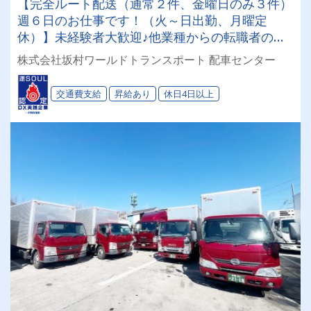
【完全ルート配送（通常２件、金曜日のみ３件）
週６日のお仕事です！（火～日出勤、月曜定
休）】未経験者大歓迎♪他業種からの転職者の方
も多数★中高年の方も活躍中！２ｔ車で雑貨を配
株式会社坂村ワールドトランスポート 配車センター
送するお仕事です！【お休みもご相談下さい！】
こちらは募集枠１名です！詳細はお仕事内容へ♪
交通費支給
昇給あり
休日4日以上