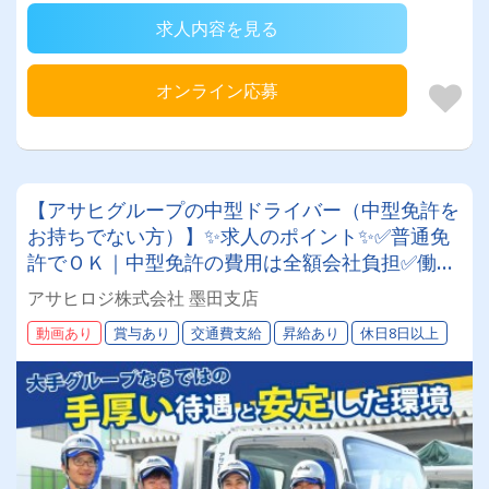
求人内容を見る
オンライン応募
【アサヒグループの中型ドライバー（中型免許を
お持ちでない方）】✨求人のポイント✨✅普通免
許でＯＫ｜中型免許の費用は全額会社負担✅働き
やすい環境｜年間休日117日＆原則土日休み✅成
アサヒロジ株式会社 墨田支店
長をサポート｜人を大切にする温かい社風です✅
動画あり
賞与あり
交通費支給
昇給あり
休日8日以上
充実の福利厚生｜退職金や賞与、共済会など多数
✅安定した業務量｜グループ内外で幅広く事業展
開