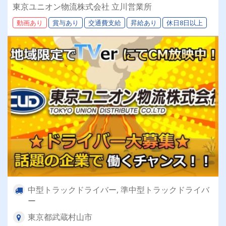
／福利厚生充実／仕事量安定／未経験歓迎◎【年
東京ユニオン物流株式会社 立川営業所
間休日113日以上】連休もあり◎プライベート充
動画あり
賞与あり
交通費支給
昇給あり
休日8日以上
実可◎ 「安心・安全」で働く。東京ユニオン物
流でドライバーライフを送りませんか？
中型トラックドライバー, 準中型トラックドライバ
ー
東京都武蔵村山市