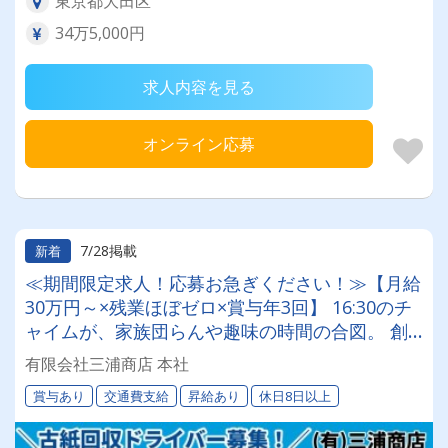
東京都大田区
34万5,000円
求人内容を見る
オンライン応募
7/28掲載
新着
≪期間限定求人！応募お急ぎください！≫【月給
30万円～×残業ほぼゼロ×賞与年3回】 16:30のチ
ャイムが、家族団らんや趣味の時間の合図。 創
業50年の安定企業で、心にゆとりあるドライバー
有限会社三浦商店 本社
人生を。
賞与あり
交通費支給
昇給あり
休日8日以上