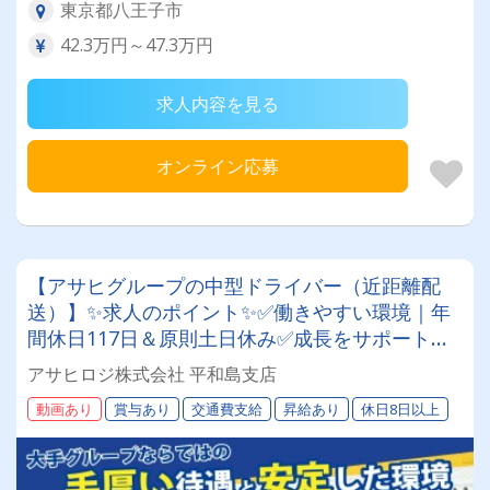
東京都八王子市
42.3万円～47.3万円
求人内容を見る
オンライン応募
【アサヒグループの中型ドライバー（近距離配
送）】✨求人のポイント✨✅働きやすい環境｜年
間休日117日＆原則土日休み✅成長をサポート｜
人を大切にする温かい社風です✅充実の福利厚生
アサヒロジ株式会社 平和島支店
｜退職金や賞与、共済会など多数 ✅安定した業務
動画あり
賞与あり
交通費支給
昇給あり
休日8日以上
量｜グループ内外で幅広く事業展開✅長く続けら
れる｜体力に自信がなくても大丈夫