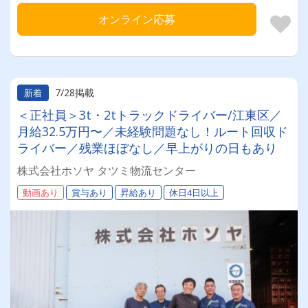
オンライン応募
7/28掲載
新着
＜正社員＞3t・2tトラックドライバー/江東区／
月給32.5万円〜／未経験問題なし！ルート回収ド
ライバー／残業ほぼなし／早上がりの日もあり
株式会社ホソヤ タツミ物流センター
動画あり
賞与あり
昇給あり
休日4日以上