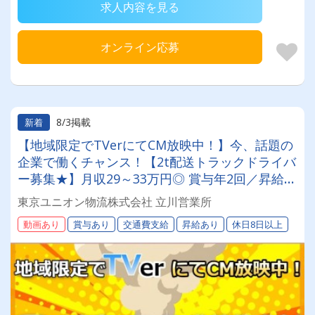
求人内容を見る
オンライン応募
8/3掲載
新着
【地域限定でTVerにてCM放映中！】今、話題の
企業で働くチャンス！【2t配送トラックドライバ
ー募集★】月収29～33万円◎ 賞与年2回／昇給有
／福利厚生充実／仕事量安定／未経験歓迎◎【年
東京ユニオン物流株式会社 立川営業所
間休日113日以上】連休もあり◎プライベート充
動画あり
賞与あり
交通費支給
昇給あり
休日8日以上
実可◎ 「安心・安全」で働く。東京ユニオン物
流でドライバーライフを送りませんか？