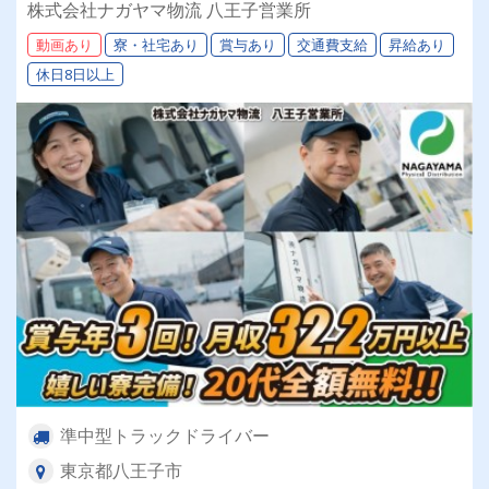
荷下ろし軽々！◎全車AT車★安定して働きたい
株式会社ナガヤマ物流 八王子営業所
方必見★あなたらしく働ける環境です！
動画あり
寮・社宅あり
賞与あり
交通費支給
昇給あり
休日8日以上
準中型トラックドライバー
東京都八王子市