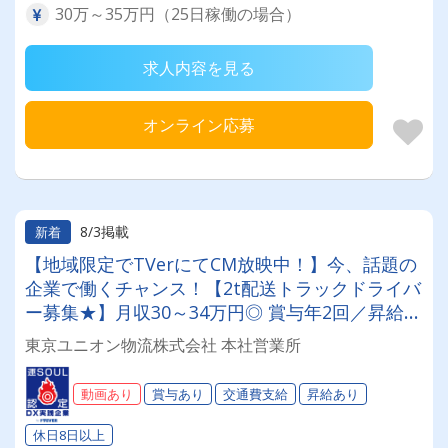
30万～35万円（25日稼働の場合）
求人内容を見る
オンライン応募
8/3掲載
新着
【地域限定でTVerにてCM放映中！】今、話題の
企業で働くチャンス！【2t配送トラックドライバ
ー募集★】月収30～34万円◎ 賞与年2回／昇給有
／福利厚生充実／仕事量安定／未経験歓迎◎【年
東京ユニオン物流株式会社 本社営業所
間休日113日以上】連休もあり◎プライベート充
実可◎「安心・安全」で働く。東京ユニオン物流
動画あり
賞与あり
交通費支給
昇給あり
でドライバーライフを送りませんか？
休日8日以上