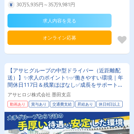
30万5,935円～35万9,981円
求人内容を見る
オンライン応募
【アサヒグループの中型ドライバー（近距離配
送）】✨求人のポイント✨✅働きやすい環境｜年
間休日117日＆残業ほぼなし✅成長をサポート｜
人を大切にする温かい社風です✅充実の福利厚生
アサヒロジ株式会社 墨田支店
｜退職金や賞与、共済会など多数 ✅安定した業務
動画あり
賞与あり
交通費支給
昇給あり
休日8日以上
量｜グループ内外で幅広く事業展開✅長く続けら
れる｜体力に自信がなくても大丈夫