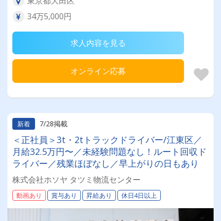
東京都大田区
34万5,000円
求人内容を見る
オンライン応募
7/28掲載
新着
＜正社員＞3t・2tトラックドライバー/江東区／
月給32.5万円〜／未経験問題なし！ルート回収ド
ライバー／残業ほぼなし／早上がりの日もあり
株式会社ホソヤ タツミ物流センター
動画あり
賞与あり
昇給あり
休日4日以上