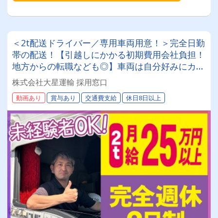
＜2t配送ドライバー／専用車両用意！＞完全日勤
帯の配送！【引越しにかかる初期費用会社負担！
地方からの転職なども◎】車両は自分好みにカス
タムしてOK！20～50代が活躍中！女性ドライバ
株式会社大星運輸 採用窓口
ーも現役で活躍中！大手取引先が多数なので、長
動画あり
賞与あり
交通費支給
休日8日以上
期安定して働けます！