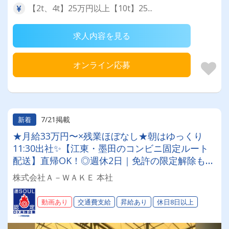
【2t、4t】25万円以上【10t】25...
求人内容を見る
オンライン応募
7/21掲載
新着
★月給33万円〜×残業ほぼなし★朝はゆっくり
11:30出社✨【江東・墨田のコンビニ固定ルート
配送】直帰OK！◎週休2日｜免許の限定解除も全
額負担◎無理なく稼いで、プライベートも最高に
株式会社Ａ－ＷＡＫＥ 本社
楽しめるドライバーへ✨
動画あり
交通費支給
昇給あり
休日8日以上