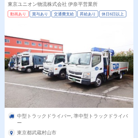
2回／昇給有／福利厚生充実／仕事量安定／未経
東京ユニオン物流株式会社 伊奈平営業所
験歓迎◎【年間休日113日以上】連休もあり◎プ
動画あり
賞与あり
交通費支給
昇給あり
休日6日以上
ライベート充実可◎ 「安心・安全」で働く。東
京ユニオン物流でドライバーライフを送りません
か？
中型トラックドライバー, 準中型トラックドライバ
ー
東京都武蔵村山市