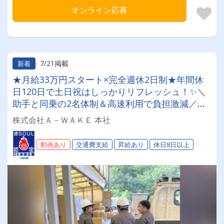
オンライン応募
7/21掲載
新着
★月給33万円スタート×完全週休2日制★年間休
日120日で土日祝はしっかりリフレッシュ！✨＼
助手と同乗の2名体制＆高速利用で負担激減／残
業月20h以内の好環境◎家賃補助2万円や免許取
株式会社Ａ－ＷＡＫＥ 本社
得支援など、将来まで安心の厚待遇で働けます！
【什器リース品配送ドライバー】
動画あり
交通費支給
昇給あり
休日8日以上