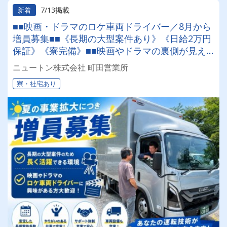
7/13掲載
新着
■■映画・ドラマのロケ車両ドライバー／8月から
増員募集■■《長期の大型案件あり》《日給2万円
保証》《寮完備》■■映画やドラマの裏側が見え
る⁉注目のレア求人■■
ニュートン株式会社 町田営業所
寮・社宅あり