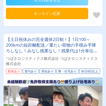
求人内容を見る
オンライン応募
【土日祝休みの完全週休2日制！】1日100～
200kmの短距離配送／重たい荷物の手積み手降
ろしなし！みなし残業なし！残業代は1分単位で
支給！トラックは新車！
つばさロジスティクス株式会社 つばさロジスティクス
株式会社
動画あり
賞与あり
昇給あり
寮・社宅あり
休日8日以上