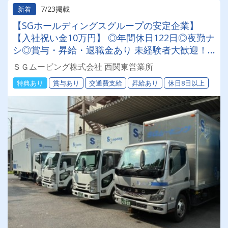
7/23掲載
新着
【SGホールディングスグループの安定企業】
【入社祝い金10万円】 ◎年間休日122日◎夜勤ナ
シ◎賞与・昇給・退職金あり 未経験者大歓迎！
業務はチーム作業です！＜倉庫作業員・配送助手
ＳＧムービング株式会社 西関東営業所
も同時募集中＞
特典あり
賞与あり
交通費支給
昇給あり
休日8日以上