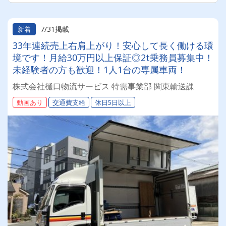
7/31掲載
新着
33年連続売上右肩上がり！安心して長く働ける環
境です！月給30万円以上保証◎2t乗務員募集中！
未経験者の方も歓迎！1人1台の専属車両！
株式会社樋口物流サービス 特需事業部 関東輸送課
動画あり
交通費支給
休日5日以上