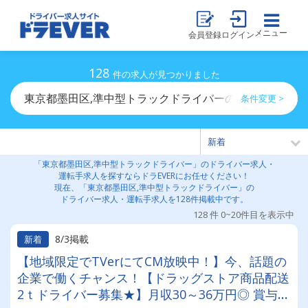
メニュー
会員登録
ログイン
128
件の求人が見つかりました
東京都墨田区,準中型トラックドライバーのドライバー求
条件変更 >
「東京都墨田区,準中型トラックドライバー」のドライバー求人・
運転手求人を探すならドラEVERにお任せください！
現在、「東京都墨田区,準中型トラックドライバー」の
ドライバー求人・運転手求人を128件掲載中です。
128 件 0~20件目を表示中
8/3掲載
新着
【地域限定でTVerにてCM放映中！】今、話題の
企業で働くチャンス！【ドラッグストア商品配送
2ｔドライバー募集★】月収30～36万円◎ 賞与年