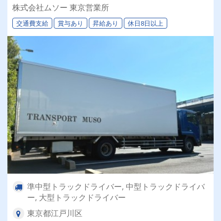
通免許で応募OK♪勤務日数や時間など生活スタイ
株式会社ムソー 東京営業所
ルに合わせて選べます★
交通費支給
賞与あり
昇給あり
休日8日以上
準中型トラックドライバー, 中型トラックドライバ
ー, 大型トラックドライバー
東京都江戸川区