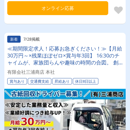
オンライン応募
7/28掲載
新着
≪期間限定求人！応募お急ぎください！≫【月給
30万円～×残業ほぼゼロ×賞与年3回】 16:30のチ
ャイムが、家族団らんや趣味の時間の合図。 創
業50年の安定企業で、心にゆとりあるドライバー
有限会社三浦商店 本社
人生を。
賞与あり
交通費支給
昇給あり
休日8日以上