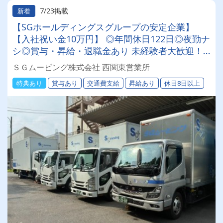
7/23掲載
新着
【SGホールディングスグループの安定企業】
【入社祝い金10万円】 ◎年間休日122日◎夜勤ナ
シ◎賞与・昇給・退職金あり 未経験者大歓迎！
業務はチーム作業です！＜倉庫作業員・配送助手
ＳＧムービング株式会社 西関東営業所
も同時募集中＞
特典あり
賞与あり
交通費支給
昇給あり
休日8日以上