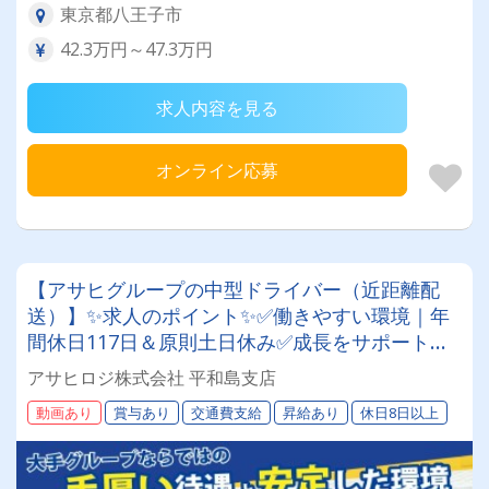
東京都八王子市
42.3万円～47.3万円
求人内容を見る
オンライン応募
【アサヒグループの中型ドライバー（近距離配
送）】✨求人のポイント✨✅働きやすい環境｜年
間休日117日＆原則土日休み✅成長をサポート｜
人を大切にする温かい社風です✅充実の福利厚生
アサヒロジ株式会社 平和島支店
｜退職金や賞与、共済会など多数 ✅安定した業務
動画あり
賞与あり
交通費支給
昇給あり
休日8日以上
量｜グループ内外で幅広く事業展開✅長く続けら
れる｜体力に自信がなくても大丈夫