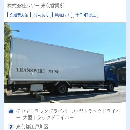
通免許で応募OK♪勤務日数や時間など生活スタイ
株式会社ムソー 東京営業所
ルに合わせて選べます★
交通費支給
賞与あり
昇給あり
休日8日以上
準中型トラックドライバー, 中型トラックドライバ
ー, 大型トラックドライバー
東京都江戸川区