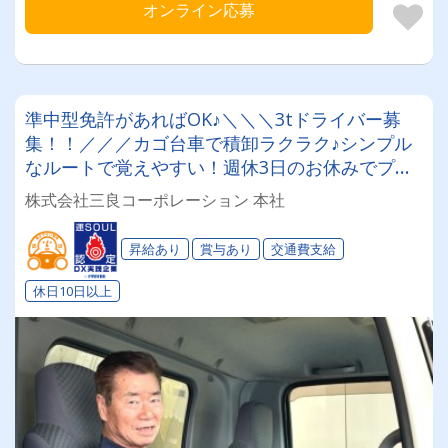
オンライン応募
準中型免許があればOK♪＼＼＼3tドライバー募
集！！／／／カゴ台車で積卸ラクラク♪シンプル
なルートで覚えやすい！週休3日のお休みでプラ
イベート充実★しっかりリフレッシュ！【賞与年
株式会社三良コーポレーション 本社
2回/昇給/月給25万円～！】
昇給あり
賞与あり
交通費支給
休日10日以上