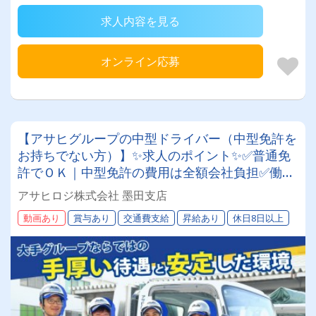
求人内容を見る
オンライン応募
【アサヒグループの中型ドライバー（中型免許を
お持ちでない方）】✨求人のポイント✨✅普通免
許でＯＫ｜中型免許の費用は全額会社負担✅働き
やすい環境｜年間休日117日＆原則土日休み✅成
アサヒロジ株式会社 墨田支店
長をサポート｜人を大切にする温かい社風です✅
動画あり
賞与あり
交通費支給
昇給あり
休日8日以上
充実の福利厚生｜退職金や賞与、共済会など多数
✅安定した業務量｜グループ内外で幅広く事業展
開