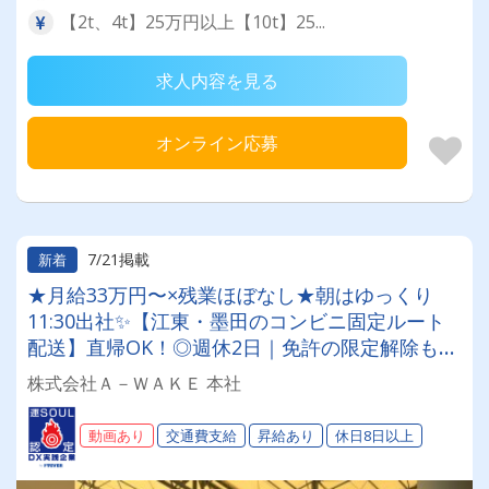
【2t、4t】25万円以上【10t】25...
求人内容を見る
オンライン応募
7/21掲載
新着
★月給33万円〜×残業ほぼなし★朝はゆっくり
11:30出社✨【江東・墨田のコンビニ固定ルート
配送】直帰OK！◎週休2日｜免許の限定解除も全
額負担◎無理なく稼いで、プライベートも最高に
株式会社Ａ－ＷＡＫＥ 本社
楽しめるドライバーへ✨
動画あり
交通費支給
昇給あり
休日8日以上