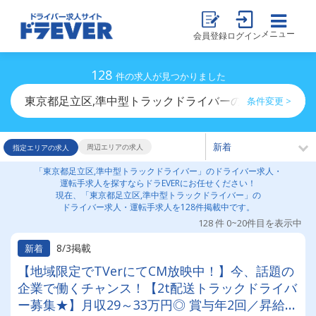
メニュー
会員登録
ログイン
128
件の求人が見つかりました
東京都足立区,準中型トラックドライバーのドライバー求
条件変更 >
周辺エリアの求人
指定エリアの求人
「東京都足立区,準中型トラックドライバー」のドライバー求人・
運転手求人を探すならドラEVERにお任せください！
現在、「東京都足立区,準中型トラックドライバー」の
ドライバー求人・運転手求人を128件掲載中です。
128 件 0~20件目を表示中
8/3掲載
新着
【地域限定でTVerにてCM放映中！】今、話題の
企業で働くチャンス！【2t配送トラックドライバ
ー募集★】月収29～33万円◎ 賞与年2回／昇給有