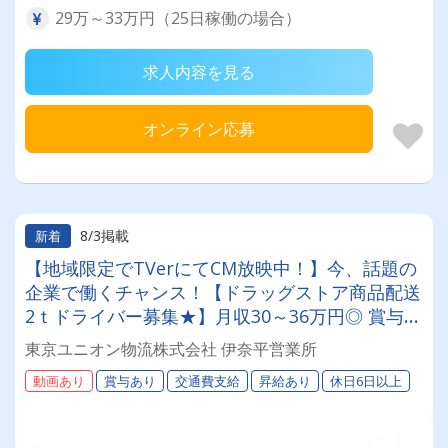
29万～33万円（25日稼働の場合）
求人内容を見る
オンライン応募
8/3掲載
新着
【地域限定でTVerにてCM放映中！】今、話題の
企業で働くチャンス！【ドラッグストア商品配送
2ｔドライバー募集★】月収30～36万円◎ 賞与年
2回／昇給有／福利厚生充実／仕事量安定／未経
東京ユニオン物流株式会社 伊奈平営業所
験歓迎◎【年間休日113日以上】連休もあり◎プ
動画あり
賞与あり
交通費支給
昇給あり
休日6日以上
ライベート充実可◎ 「安心・安全」で働く。東
京ユニオン物流でドライバーライフを送りません
か？