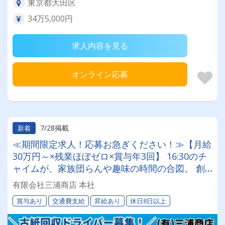
東京都大田区
34万5,000円
求人内容を見る
オンライン応募
7/28掲載
新着
≪期間限定求人！応募お急ぎください！≫【月給
30万円～×残業ほぼゼロ×賞与年3回】 16:30のチ
ャイムが、家族団らんや趣味の時間の合図。 創
業50年の安定企業で、心にゆとりあるドライバー
有限会社三浦商店 本社
人生を。
賞与あり
交通費支給
昇給あり
休日8日以上