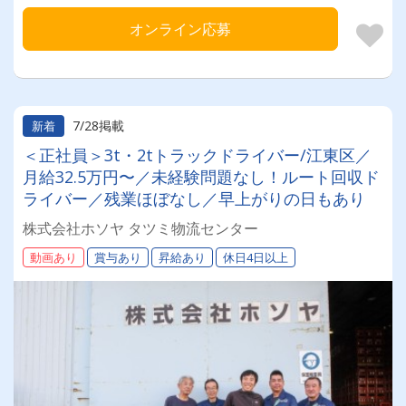
オンライン応募
7/28掲載
新着
＜正社員＞3t・2tトラックドライバー/江東区／
月給32.5万円〜／未経験問題なし！ルート回収ド
ライバー／残業ほぼなし／早上がりの日もあり
株式会社ホソヤ タツミ物流センター
動画あり
賞与あり
昇給あり
休日4日以上