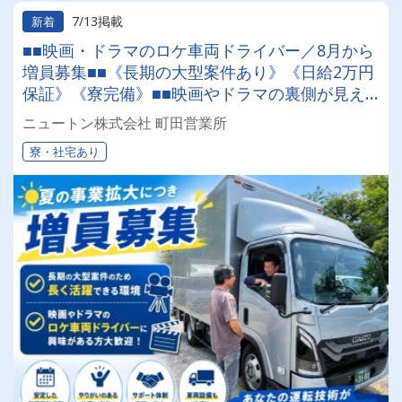
7/13掲載
新着
■■映画・ドラマのロケ車両ドライバー／8月から
増員募集■■《長期の大型案件あり》《日給2万円
保証》《寮完備》■■映画やドラマの裏側が見え
る⁉注目のレア求人■■
ニュートン株式会社 町田営業所
寮・社宅あり