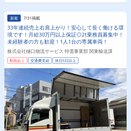
7/31掲載
新着
33年連続売上右肩上がり！安心して長く働ける環
境です！月給30万円以上保証◎2t乗務員募集中！
未経験者の方も歓迎！1人1台の専属車両！
株式会社樋口物流サービス 特需事業部 関東輸送課
動画あり
交通費支給
休日5日以上