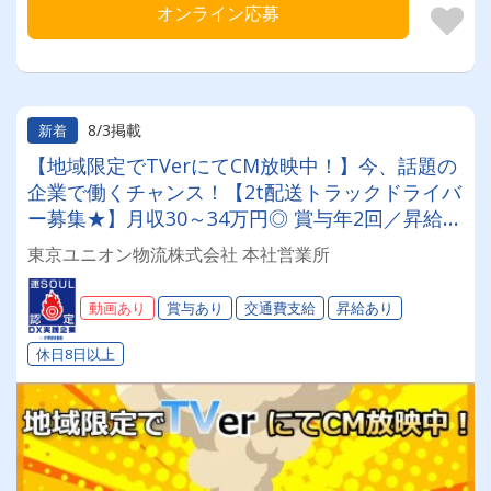
オンライン応募
8/3掲載
新着
【地域限定でTVerにてCM放映中！】今、話題の
企業で働くチャンス！【2t配送トラックドライバ
ー募集★】月収30～34万円◎ 賞与年2回／昇給有
／福利厚生充実／仕事量安定／未経験歓迎◎【年
東京ユニオン物流株式会社 本社営業所
間休日113日以上】連休もあり◎プライベート充
実可◎「安心・安全」で働く。東京ユニオン物流
動画あり
賞与あり
交通費支給
昇給あり
でドライバーライフを送りませんか？
休日8日以上