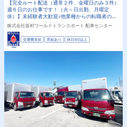
【完全ルート配送（通常２件、金曜日のみ３件）
週６日のお仕事です！（火～日出勤、月曜定
休）】未経験者大歓迎♪他業種からの転職者の方
も多数★中高年の方も活躍中！２ｔ車で雑貨を配
株式会社坂村ワールドトランスポート 配車センター
送するお仕事です！【お休みもご相談下さい！】
こちらは募集枠１名です！詳細はお仕事内容へ♪
交通費支給
昇給あり
休日4日以上