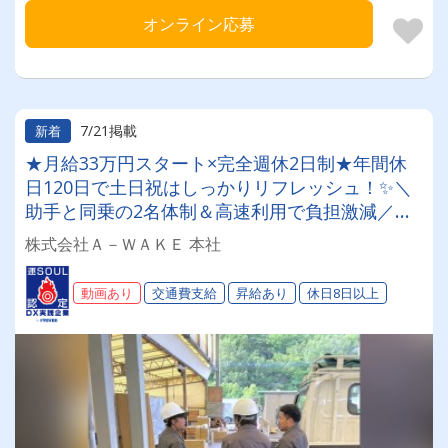
オンライン応募
7/21掲載
新着
★月給33万円スタート×完全週休2日制★年間休
日120日で土日祝はしっかりリフレッシュ！✨＼
助手と同乗の2名体制＆高速利用で負担激減／残
業月20h以内の好環境◎家賃補助2万円や免許取
株式会社Ａ－ＷＡＫＥ 本社
得支援など、将来まで安心の厚待遇で働けます！
【什器リース品配送ドライバー】
動画あり
交通費支給
昇給あり
休日8日以上