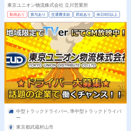
／福利厚生充実／仕事量安定／未経験歓迎◎【年
東京ユニオン物流株式会社 立川営業所
間休日113日以上】連休もあり◎プライベート充
動画あり
賞与あり
交通費支給
昇給あり
休日8日以上
実可◎ 「安心・安全」で働く。東京ユニオン物
流でドライバーライフを送りませんか？
中型トラックドライバー, 準中型トラックドライバ
ー
東京都武蔵村山市