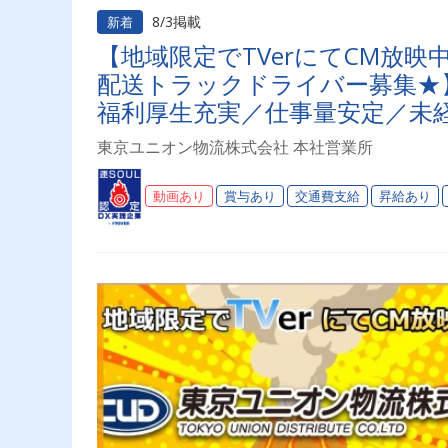
8/3掲載
新着
【地域限定でTVerにてCM放
配送トラックドライバー募集★】
福利厚生充実／仕事量安定／未経
り◎プライベート充実可◎「安
東京ユニオン物流株式会社 本社営業所
ライバーライフを送りませんか
動画あり
賞与あり
交通費支給
昇給あり