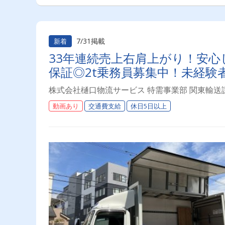
7/31掲載
新着
33年連続売上右肩上がり！安心
保証◎2t乗務員募集中！未経験
株式会社樋口物流サービス 特需事業部 関東輸送
動画あり
交通費支給
休日5日以上