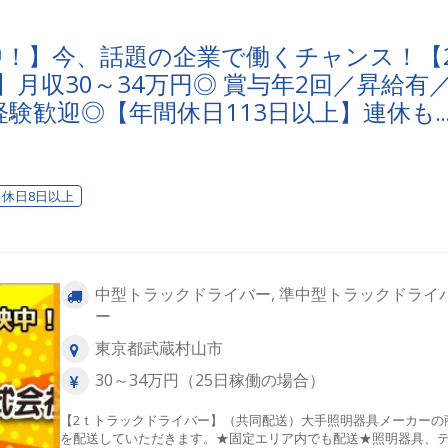
映中！】今、話題の企業で働くチャンス！【2
月収30～34万円◎ 賞与年2回／昇給有
験歓迎◎【年間休日113日以上】連休も
心・安全」で働く。東京ユニオン物流で
？
休日8日以上
中型トラックドライバー, 準中型トラックドライ
ー
東京都武蔵村山市
30～34万円（25日稼働の場合）
【2ｔトラックドライバー】（共同配送）大手照明器具メーカーの
を配送していただきます。★固定エリア内でも配送★照明器具、