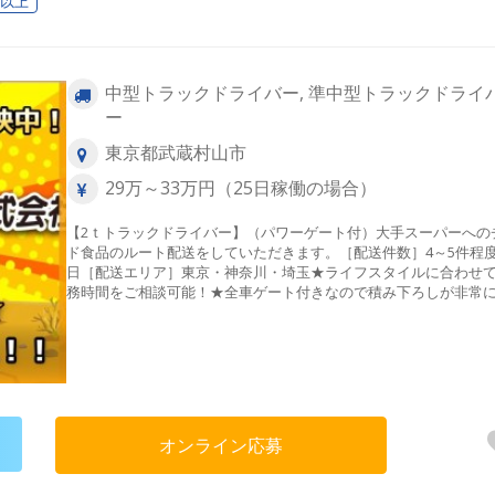
日以上
中型トラックドライバー, 準中型トラックドライ
ー
東京都武蔵村山市
29万～33万円（25日稼働の場合）
【2ｔトラックドライバー】（パワーゲート付）大手スーパーへの
ド食品のルート配送をしていただきます。［配送件数］4～5件程
日［配送エリア］東京・神奈川・埼玉★ライフスタイルに合わせ
務時間をご相談可能！★全車ゲート付きなので積み下ろしが非常
です。★バッグカメラ全車搭載★女性・中高年スタッフが多数活
中！
オンライン応募