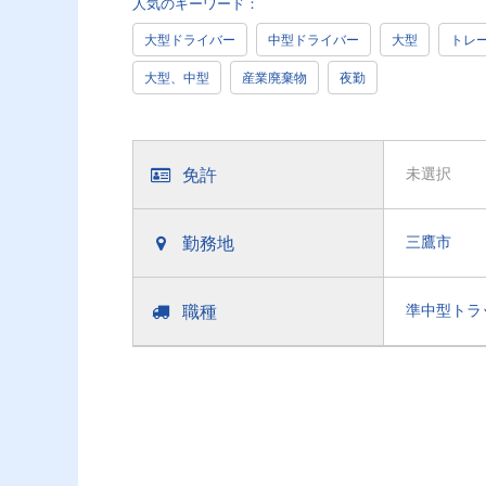
人気のキーワード：
大型ドライバー
中型ドライバー
大型
トレ
大型、中型
産業廃棄物
夜勤
免許
未選択
勤務地
三鷹市
職種
準中型トラ