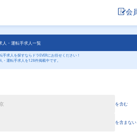
会
求人・運転手求人一覧
手求人を探すならドラEVERにお任せください！
人・運転手求人を128件掲載中です。
を含む
を含まない