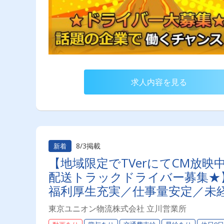
求人内容を見る
8/3掲載
新着
【地域限定でTVerにてCM放
配送トラックドライバー募集★】
福利厚生充実／仕事量安定／未経
り◎プライベート充実可◎ 「
東京ユニオン物流株式会社 立川営業所
ライバーライフを送りませんか