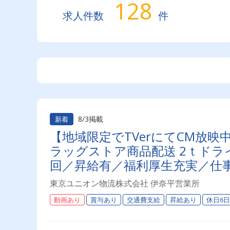
128
求人件数
件
8/3掲載
新着
【地域限定でTVerにてCM放
ラッグストア商品配送 2ｔドライ
回／昇給有／福利厚生充実／仕事
上】連休もあり◎プライベート
東京ユニオン物流株式会社 伊奈平営業所
オン物流でドライバーライフを
動画あり
賞与あり
交通費支給
昇給あり
休日6