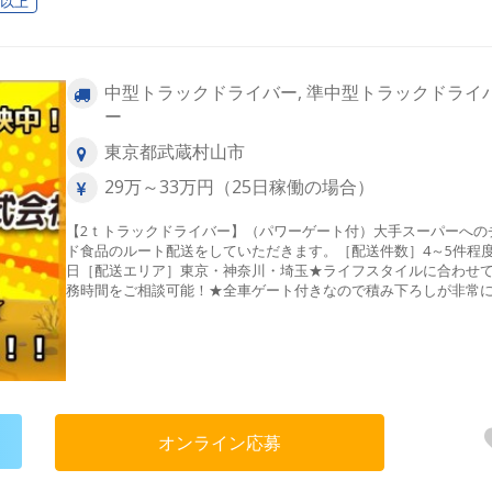
日以上
中型トラックドライバー, 準中型トラックドライ
ー
東京都武蔵村山市
29万～33万円（25日稼働の場合）
【2ｔトラックドライバー】（パワーゲート付）大手スーパーへの
ド食品のルート配送をしていただきます。［配送件数］4～5件程
日［配送エリア］東京・神奈川・埼玉★ライフスタイルに合わせ
務時間をご相談可能！★全車ゲート付きなので積み下ろしが非常
です。★バッグカメラ全車搭載★女性・中高年スタッフが多数活
中！
オンライン応募