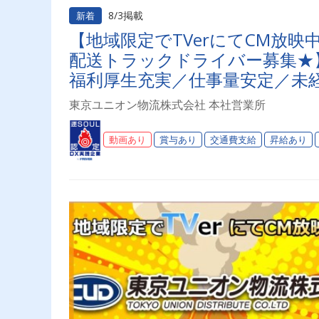
8/3掲載
新着
【地域限定でTVerにてCM放
配送トラックドライバー募集★】
福利厚生充実／仕事量安定／未経
り◎プライベート充実可◎「安
東京ユニオン物流株式会社 本社営業所
ライバーライフを送りませんか
動画あり
賞与あり
交通費支給
昇給あり