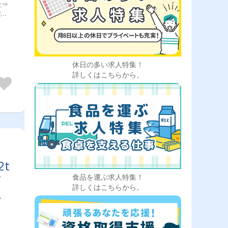
社⇒
積
パー
のメ
る仕
の車
配送
休日の多い求人特集！
詳しくはこちらから。
t
／
食品を運ぶ求人特集！
詳しくはこちらから。
あ
ド