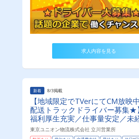
求人内容を見る
8/3掲載
新着
【地域限定でTVerにてCM放
配送トラックドライバー募集★】
福利厚生充実／仕事量安定／未経
り◎プライベート充実可◎ 「
東京ユニオン物流株式会社 立川営業所
ライバーライフを送りませんか