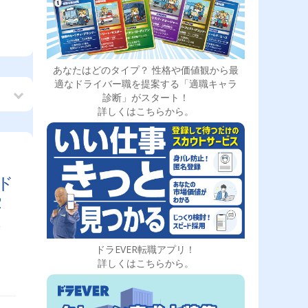
あなたはどのタイプ？ 性格や価値観から最
適なドライバー職を提案する「適職キャラ
診断」がスタート！
詳しくはこちらから。
ド
2
以
ニ
ドラEVER転職アプリ！
詳しくはこちらから。