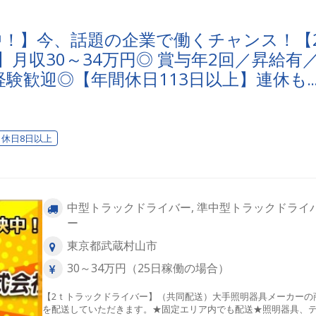
映中！】今、話題の企業で働くチャンス！【2
月収30～34万円◎ 賞与年2回／昇給有
験歓迎◎【年間休日113日以上】連休も
心・安全」で働く。東京ユニオン物流で
？
休日8日以上
中型トラックドライバー, 準中型トラックドライ
ー
東京都武蔵村山市
30～34万円（25日稼働の場合）
【2ｔトラックドライバー】（共同配送）大手照明器具メーカーの
を配送していただきます。★固定エリア内でも配送★照明器具、