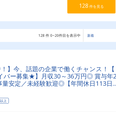
128
件を見る
128 件 0~20件目を表示中
映中！】今、話題の企業で働くチャンス！【
バー募集★】月収30～36万円◎ 賞与年
量安定／未経験歓迎◎【年間休日113日
充実可◎ 「安心・安全」で働く。東京ユ
送りませんか？
日以上