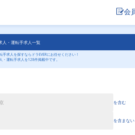
会
求人・運転手求人一覧
手求人を探すならドラEVERにお任せください！
人・運転手求人を128件掲載中です。
を含む
を含まない