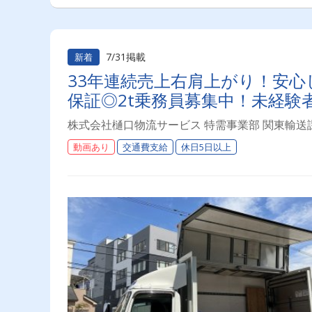
7/31掲載
新着
33年連続売上右肩上がり！安心
保証◎2t乗務員募集中！未経験
株式会社樋口物流サービス 特需事業部 関東輸送
動画あり
交通費支給
休日5日以上