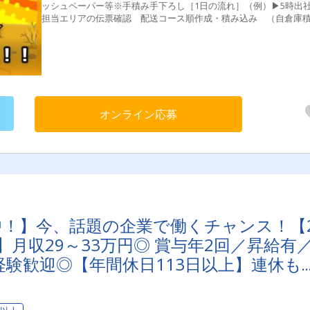
ッシュペーパー等※手積み手下ろし［1日の流れ］（例）▶5時出
担当エリアの伝票確認 配送コース順作成・積み込み （自倉庫
み）▶7時頃出発⇒担当エリアへ配送 照明器具、ティッシュペー
等の配送▶16時頃⇒帰社・点呼、退社＊＜共同配送とは＞＊複数
ーカーの製品を1台のトラックにまとめて積み込み、配送先に届け
組みです。これにより、1件あたりの配送物量が増えるため、1台
両が配送を行う件数が減り、輸送効率が向上します。これが共同
の強みです。
オンライン応募
映中！】今、話題の企業で働くチャンス！【2
月収29～33万円◎ 賞与年2回／昇給有
験歓迎◎【年間休日113日以上】連休も
安心・安全」で働く。東京ユニオン物流で
？