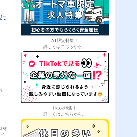
t
／
あ
AT限定特集！
ド
詳しくはこちらから。
バ
tiktok特集！
詳しくはこちらから。
商材
ティ