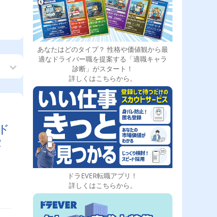
あなたはどのタイプ？ 性格や価値観から最
適なドライバー職を提案する「適職キャラ
診断」がスタート！
詳しくはこちらから。
ド
2
以
ニ
ドラEVER転職アプリ！
詳しくはこちらから。