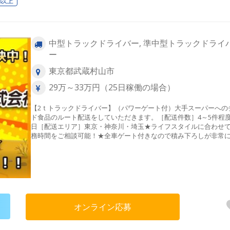
日以上
中型トラックドライバー, 準中型トラックドライ
ー
東京都武蔵村山市
29万～33万円（25日稼働の場合）
【2ｔトラックドライバー】（パワーゲート付）大手スーパーへの
ド食品のルート配送をしていただきます。［配送件数］4～5件程
日［配送エリア］東京・神奈川・埼玉★ライフスタイルに合わせ
務時間をご相談可能！★全車ゲート付きなので積み下ろしが非常
です。★バッグカメラ全車搭載★女性・中高年スタッフが多数活
中！
オンライン応募