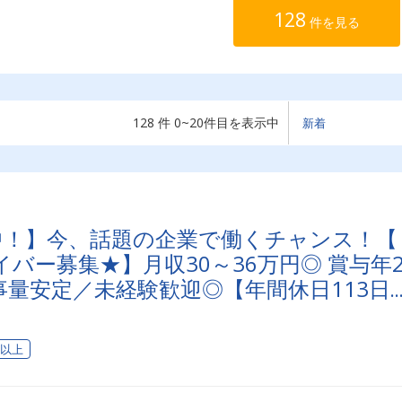
128
件を見る
128 件 0~20件目を表示中
映中！】今、話題の企業で働くチャンス！【
バー募集★】月収30～36万円◎ 賞与年
量安定／未経験歓迎◎【年間休日113日
充実可◎ 「安心・安全」で働く。東京ユ
送りませんか？
日以上