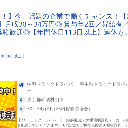
映中！】今、話題の企業で働くチャンス！【2
月収30～34万円◎ 賞与年2回／昇給有
験歓迎◎【年間休日113日以上】連休も
心・安全」で働く。東京ユニオン物流で
？
休日8日以上
中型トラックドライバー, 準中型トラックドライ
ー
東京都武蔵村山市
30～34万円（25日稼働の場合）
【2ｔトラックドライバー】（共同配送）大手照明器具メーカーの
を配送していただきます。★固定エリア内でも配送★照明器具、