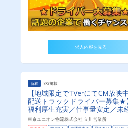
求人内容を見る
8/3掲載
新着
【地域限定でTVerにてCM放
配送トラックドライバー募集★】
福利厚生充実／仕事量安定／未経
り◎プライベート充実可◎ 「
東京ユニオン物流株式会社 立川営業所
ライバーライフを送りませんか