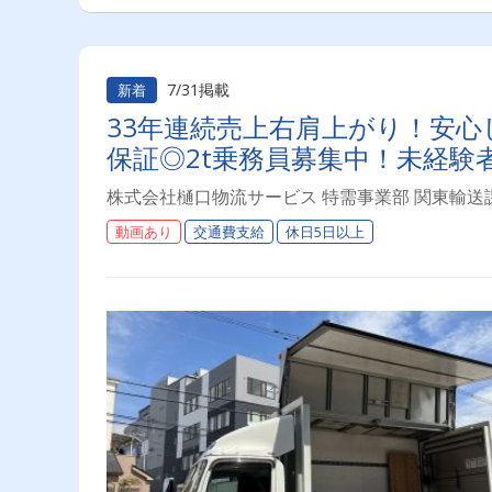
7/31掲載
新着
33年連続売上右肩上がり！安心
保証◎2t乗務員募集中！未経験
株式会社樋口物流サービス 特需事業部 関東輸送
動画あり
交通費支給
休日5日以上