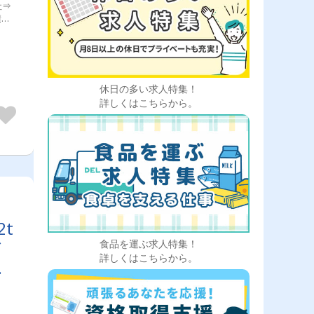
社⇒
積
パー
のメ
る仕
の車
配送
休日の多い求人特集！
詳しくはこちらから。
t
／
食品を運ぶ求人特集！
詳しくはこちらから。
あ
ド