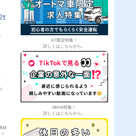
t
／
あ
AT限定特集！
ド
詳しくはこちらから。
バ
tiktok特集！
詳しくはこちらから。
商材
ティ