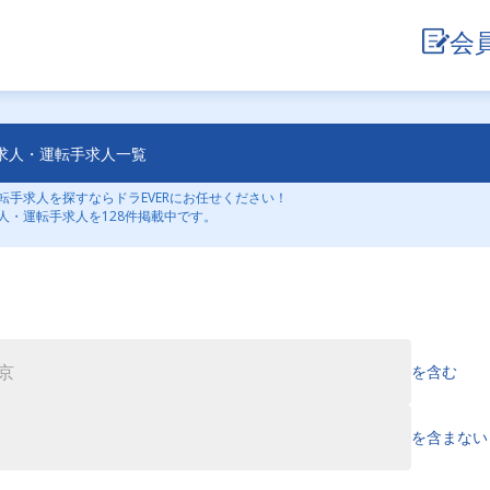
会
求人・運転手求人一覧
手求人を探すならドラEVERにお任せください！
人・運転手求人を128件掲載中です。
を含む
を含まない