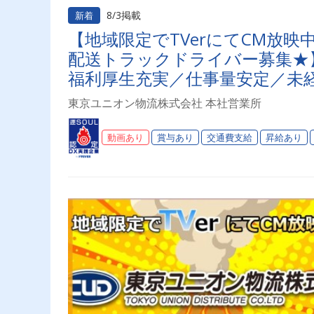
8/3掲載
新着
【地域限定でTVerにてCM放
配送トラックドライバー募集★】
福利厚生充実／仕事量安定／未経
り◎プライベート充実可◎「安
東京ユニオン物流株式会社 本社営業所
ライバーライフを送りませんか
動画あり
賞与あり
交通費支給
昇給あり