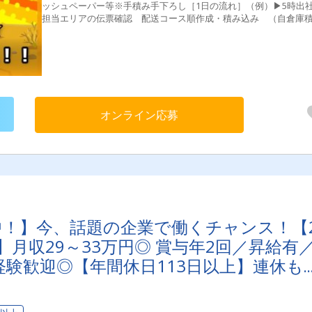
ッシュペーパー等※手積み手下ろし［1日の流れ］（例）▶5時出
担当エリアの伝票確認 配送コース順作成・積み込み （自倉庫
み）▶7時頃出発⇒担当エリアへ配送 照明器具、ティッシュペー
等の配送▶16時頃⇒帰社・点呼、退社＊＜共同配送とは＞＊複数
ーカーの製品を1台のトラックにまとめて積み込み、配送先に届け
組みです。これにより、1件あたりの配送物量が増えるため、1台
両が配送を行う件数が減り、輸送効率が向上します。これが共同
の強みです。
オンライン応募
映中！】今、話題の企業で働くチャンス！【2
月収29～33万円◎ 賞与年2回／昇給有
験歓迎◎【年間休日113日以上】連休も
安心・安全」で働く。東京ユニオン物流で
？