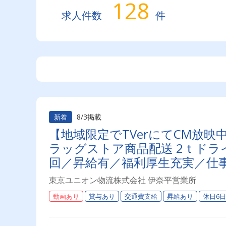
128
求人件数
件
8/3掲載
新着
【地域限定でTVerにてCM放
ラッグストア商品配送 2ｔドライ
回／昇給有／福利厚生充実／仕事
上】連休もあり◎プライベート
東京ユニオン物流株式会社 伊奈平営業所
オン物流でドライバーライフを
動画あり
賞与あり
交通費支給
昇給あり
休日6