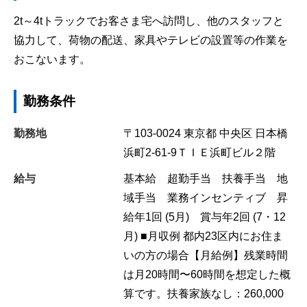
2t～4tトラックでお客さま宅へ訪問し、他のスタッフと
協力して、荷物の配送、家具やテレビの設置等の作業を
おこないます。
勤務条件
勤務地
〒103-0024
東京都
中央区
日本橋
浜町2-61-9ＴＩＥ浜町ビル２階
給与
基本給 超勤手当 扶養手当 地
域手当 業務インセンティブ 昇
給年1回 (5月) 賞与年2回 (7・12
月) ■月収例 都内23区内にお住ま
いの方の場合【月給例】残業時間
は月20時間〜60時間を想定した概
算です。扶養家族なし：260,000