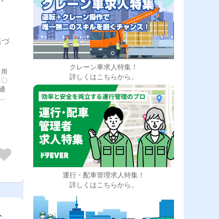
基づ
クレーン車求人特集！
ス用
詳しくはこちらから。
。〇
通
制
◎-
異な
ター
運行・配車管理求人特集！
詳しくはこちらから。
ら