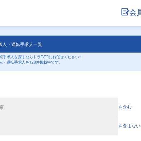
会
求人・運転手求人一覧
手求人を探すならドラEVERにお任せください！
人・運転手求人を128件掲載中です。
を含む
を含まない