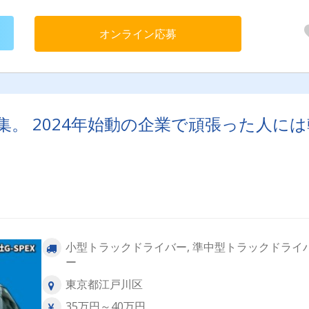
ウ： 図面を読み解き、デスクや什器を正確に配置・設置するスキ
【1日の流れ（例）】07:00 出社・現場へ出発09:00 現場到着・引
業15:00 帰社・翌日の準備16:00 退社（1日1件のため、16時定時で
オンライン応募
できます！）
集。 2024年始動の企業で頑張った人には
小型トラックドライバー, 準中型トラックドライ
ー
東京都江戸川区
35万円～40万円