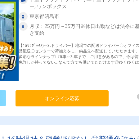
ー, ワンボックス
東京都昭島市
月収：25万円～35万円※休日出勤などは法令に
き支給
【1t(ﾜﾝﾎﾞｯｸｽ)～3tドライバー】地場での配送ドライバー〇オフィ
品配送〇センターで荷揃えをし、納品先へ配送していただきます
多彩なラインナップ〇1t車～3t車まで、ご用意があるので、今は普
免許しか持ってない…なんて方でも働いてただけます◎ゆくゆくは
度を使用して、大きい車にチャレンジ！なんていうのも大歓迎です
--★1日のスケジュール★※一例になります。シフトにより時間は
ります。7：30 出社↓指定納品場所へ配送↓16：00 昭島のセン
へ（事務所）↓17：00 退社
オンライン応募
円～！16時退社＆残業ほぼなし◎普通免許か