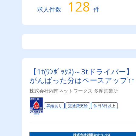
128
求人件数
件
【1t(ﾜﾝﾎﾞｯｸｽ)～3tドライ
がんばった分はベースアップ↑↑
株式会社湘南ネットワークス 多摩営業所
昇給あり
交通費支給
休日8日以上