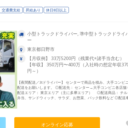
交通費支給
昇給あり
休日8日以上
小型トラックドライバー, 準中型トラックドライ
ー
東京都日野市
【月収例】 33万5200円（残業代+諸手当含む）
【年収】 350万円〜400万（入社時の想定年収37
円～）
【夜間配送／3tドライバー】 センターで商品を積み、大手コンビ
配送をお願いします。 ◎配送先： センター→大手コンビニ各店舗 ◎
配送エリア： 東京エリア（主に多摩エリア） ◎配送商品： チル
弁当、サンドウィッチ、サラダ、お惣菜、パック飲料など ◎配送
AT3tトラック（全車ドラレコ・バックアイ・デジタコ装備） ＼働きや
すいポイント／ ・主に東京多摩エリアを担当するので、短距離で
送です！ ・固定ルート配送なので、道も覚えやすいです！ ・夜間
で渋滞などもなく運転もスムーズです！
オンライン応募