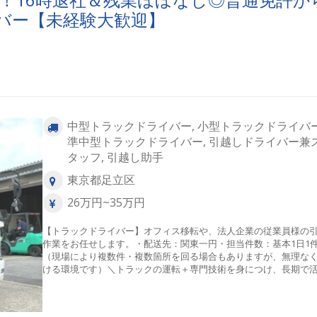
バー【未経験大歓迎】
中型トラックドライバー, 小型トラックドライバー
準中型トラックドライバー, 引越しドライバー兼
タッフ, 引越し助手
東京都足立区
26万円~35万円
【トラックドライバー】オフィス移転や、法人企業の従業員様の
作業をお任せします。・配送先：関東一円・担当件数：基本1日1
（現場により複数件・複数箇所を回る場合もありますが、無理な
ける環境です）＼トラックの運転＋専門技術を身につけ、長期で
したい方歓迎！／ただ荷物を運ぶだけでなく、一生モノのスキル
チから習得できる環境です。 ・引越のプロの技： 負担の少ない運
や、海外引越メインの丁寧な梱包スキル。・オフィス移転のノウ