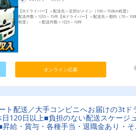
【3tドライバー】＜配送先＞近郊がメイン（100～150km程度）
配送件数＞1日5～15件【4tドライバー】＜配送先＞都内（70～100
程度） ＜配送件数＞1日5～10件
オンライン応募
ート配送／大手コンビニへお届けの3tド
休日120日以上■負担のない配送スケージ
■昇給・賞与・各種手当・退職金あり・そ
用意！