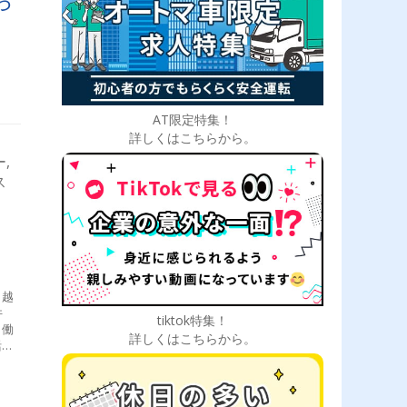
AT限定特集！
詳しくはこちらから。
,
ス
引越
件
tiktok特集！
く働
詳しくはこちらから。
活躍
をイ
び方
ハ