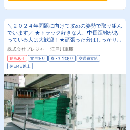
＼２０２４年問題に向けて攻めの姿勢で取り組ん
でいます／ ★トラック好きな人、中長距離があ
っている人は大歓迎！★頑張った分はしっかりお
給与に反映！！ 免許取得支援制度もございま
株式会社プレジャー 江戸川車庫
す！月収４０万円以上可♪
動画あり
賞与あり
寮・社宅あり
交通費支給
休日4日以上