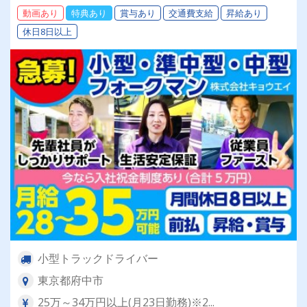
動画あり
特典あり
賞与あり
交通費支給
昇給あり
休日8日以上
小型トラックドライバー
東京都府中市
25万～34万円以上(月23日勤務)※2...