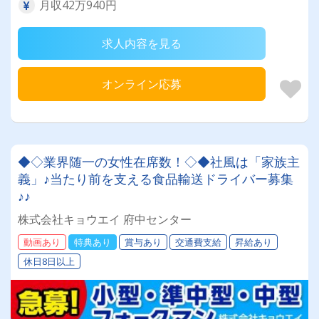
月収42万940円
求人内容を見る
オンライン応募
◆◇業界随一の女性在席数！◇◆社風は「家族主
義」♪当たり前を支える食品輸送ドライバー募集
♪♪
株式会社キョウエイ 府中センター
動画あり
特典あり
賞与あり
交通費支給
昇給あり
休日8日以上