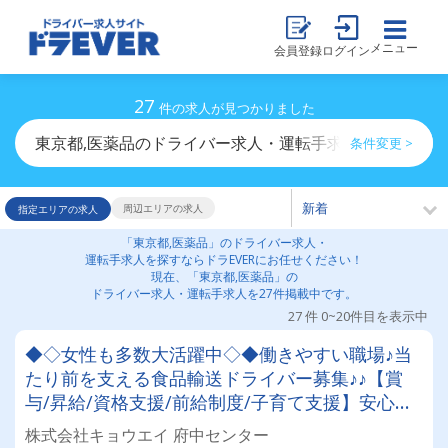
メニュー
会員登録
ログイン
27
件の求人が見つかりました
東京都,医薬品のドライバー求人・運転手求人一覧
条件変更 >
周辺エリアの求人
指定エリアの求人
「東京都,医薬品」のドライバー求人・
運転手求人を探すならドラEVERにお任せください！
現在、「東京都,医薬品」の
ドライバー求人・運転手求人を27件掲載中です。
27 件 0~20件目を表示中
◆◇女性も多数大活躍中◇◆働きやすい職場♪当
たり前を支える食品輸送ドライバー募集♪♪【賞
与/昇給/資格支援/前給制度/子育て支援】安心の
サポート体制あり◎
株式会社キョウエイ 府中センター