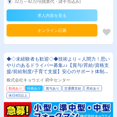
32万～42万円(残業代・諸手当込み)
求人内容を見る
オンライン応募
◆◇未経験者も歓迎◇◆技術より＜人間力！思い
やりのあるドライバー募集♪♪【賞与/昇給/資格支
援/前給制度/子育て支援】安心のサポート体制あ
り◎
株式会社キョウエイ 府中センター
動画あり
特典あり
賞与あり
交通費支給
昇給あり
休日8日以上