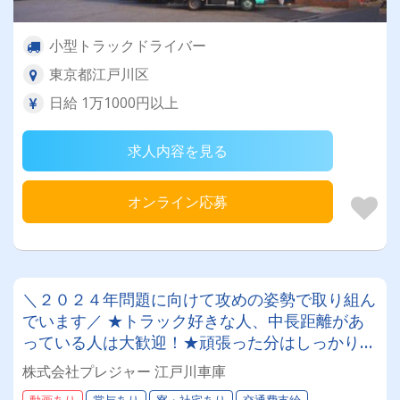
小型トラックドライバー
東京都江戸川区
⽇給 1万1000円以上
求人内容を見る
オンライン応募
＼２０２４年問題に向けて攻めの姿勢で取り組ん
でいます／ ★トラック好きな人、中長距離があ
っている人は大歓迎！★頑張った分はしっかりお
給与に反映！！ 免許取得支援制度もございま
株式会社プレジャー 江戸川車庫
す！月収５０万円以上可♪