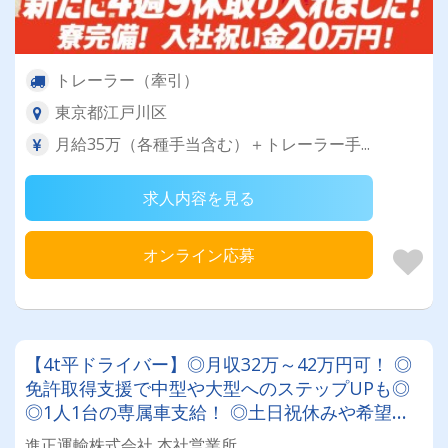
トレーラー（牽引）
東京都江戸川区
月給35万（各種手当含む）＋トレーラー手...
求人内容を見る
オンライン応募
【4t平ドライバー】◎月収32万～42万円可！ ◎
免許取得支援で中型や大型へのステップUPも◎
◎1人1台の専属車支給！ ◎土日祝休みや希望休
の相談も柔軟に対応★ ★車・バイク好き必見！
進正運輸株式会社 本社営業所