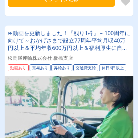
⏩動画を更新しました！『残り1枠』～100周年に
向けて～おかげさまで設立77周年平均月収40万
円以上＆平均年収600万円以上＆福利厚生に自信
あり✨集荷のみ！【4t・8tトラックドライバー】
松岡満運輸株式会社 板橋支店
退職金◎産休・育休◎無事故運転者表彰制度◎エ
動画あり
賞与あり
昇給あり
交通費支給
休日6日以上
スコンフィールドでの野球観戦旅費時補助制度◎
北海道を代表する運送会社で一緒に働きましょ
う！まつおかまんの未来を担うドライバー積極採
用中！