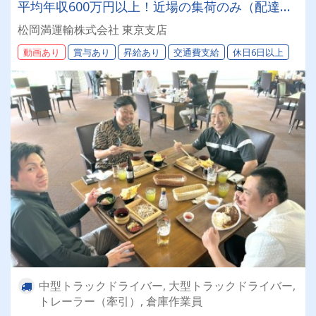
平均年収600万円以上！近場の集荷のみ（配達業
務無し）北海道を代表する運送会社で一緒に働き
松岡満運輸株式会社 東京支店
ましょう！まつおかまんの未来を担うドライバー
動画あり
賞与あり
昇給あり
交通費支給
休日6日以上
積極採用中！
中型トラックドライバー, 大型トラックドライバー,
トレーラー（牽引）, 倉庫作業員