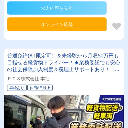
求人内容を見る
オンライン応募
普通免許(AT限定可）＆未経験から月収50万円も
目指せる軽貨物ドライバー！★業務委託でも安心
の社会保険加入制度＆税理士サポートあり！「も
っと稼ぎたい」「将来は管理職を目指したい」そ
ＲＣＳ株式会社 本社
んなあなたの挑戦をRCS株式会社は全力でバック
昇給あり
休日8日以上
アップします◎女性ドライバーも活躍中です✨