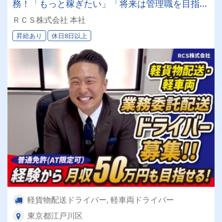
務！「もっと稼ぎたい」「将来は管理職を目指し
たい」そんなあなたの挑戦をRCS株式会社は全力
ＲＣＳ株式会社 本社
でバックアップします◎女性ドライバーも活躍中
昇給あり
休日8日以上
です✨
軽貨物配送ドライバー, 軽車両ドライバー
東京都江戸川区