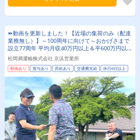
⏩動画を更新しました！【近場の集荷のみ（配達
業務無し）】～100周年に向けて～おかげさまで
設立77周年 平均月収40万円以上＆平600万円以
上！※2025年、給与基準一斉アップ！ 北海道を
松岡満運輸株式会社 京浜営業所
代表する運送会社で一緒に働きましょう！まつお
動画あり
賞与あり
昇給あり
交通費支給
休日6日以上
かまんの未来を担うドライバー積極採用中！