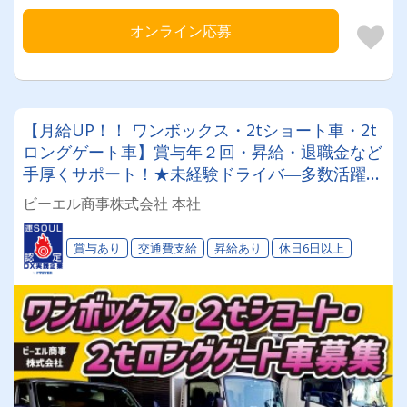
オンライン応募
【月給UP！！ ワンボックス・2tショート車・2t
ロングゲート車】賞与年２回・昇給・退職金など
手厚くサポート！★未経験ドライバ―多数活躍中
★40代〜60代ドライバー活躍中！！≪性別・経
ビーエル商事株式会社 本社
験に関係なくイキイキと働ける職場です！≫
賞与あり
交通費支給
昇給あり
休日6日以上