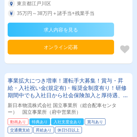
東京都江戸川区
35万円～38万円＋諸手当+残業手当
求人内容を見る
オンライン応募
事業拡大につき増車！運転手大募集！賞与・昇
給・入社祝い金(規定有)・報奨金制度有り！研修
期間中でも入社日から社会保険加入と厚待遇、充
実の福利厚生！
新日本物流株式会社 国立事業所（総合配車センタ
ー） 国立事業所（府中営業所）
動画あり
特典あり
入社支度金あり
賞与あり
交通費支給
昇給あり
休日5日以上