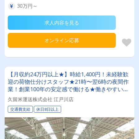
30万円～
求人内容を見る
オンライン応募
【月収約24万円以上★】時給1,400円！未経験歓
迎の荷物仕分けスタッフ★21時〜翌6時の夜間作
業！創業100年の安定感で働ける★働きやすい職
場認証「二つ星」獲得★【夜間作業員募集】
久留米運送株式会社 江戸川店
交通費支給
休日8日以上