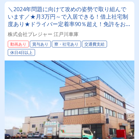
＼2024年問題に向けて攻めの姿勢で取り組んで
います／★月3万円～で入居できる！借上社宅制
度あり★ドライバー定着率90％超え！免許をお持
ちでなくてもOK★2ｔドライバー募集！
株式会社プレジャー 江戸川車庫
動画あり
賞与あり
寮・社宅あり
交通費支給
休日4日以上