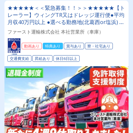
★★★★★＜＜緊急募集！！＞＞★★★★★【ト
レーラー】ウィングTR又はドレッジ運行便●平均
月収40万円以上 ●選べる勤務地(北葛西or塩浜) ●
社員寮あり ●退職金あり ●免許取得支援制度あり
ファースト運輸株式会社 本社営業所（車庫）
●入社祝い金あり
動画あり
特典あり
賞与あり
寮・社宅あり
交通費支給
昇給あり
休日6日以上