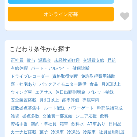
オンライン応募
こだわり条件から探す
正社員
賞与
退職金
未経験者歓迎
交通費支給
昇給
有給休暇
パート・アルバイト
健康診断
ドライブレコーダー
資格取得制度
免許取得費用補助
寮・社宅あり
バックアイモニター装備
食品
月8日以上
ウィング車
エアサス
休日出勤割増金
パレット輸送
安全装置搭載
月6日以上
能率評価
専属車両
複数拠点募集中
ルート配送
パワーゲート
幹部候補育成
雑貨
拠点多数
交通費一部支給
シニア応援
飲料
資格手当
契約・準社員
箱車
飲料水
AT車あり
日用品
カーナビ搭載
菓子
冷凍車
冷凍品
冷蔵車
社員登用制度