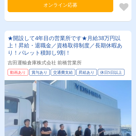
オンライン応募
★開設して4年目の営業所です★月給38万円以
上！昇給・退職金／資格取得制度／長期休暇あ
り！パレット積卸し9割！
吉田運輸倉庫株式会社 前橋営業所
動画あり
賞与あり
交通費支給
昇給あり
休日5日以上