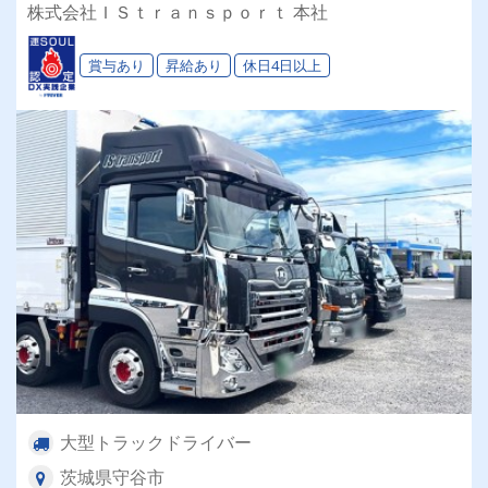
集！ご自身の希望でコース（海上コンテナ・フリ
株式会社ＩＳｔｒａｎｓｐｏｒｔ 本社
ー便・定期便）選択OK◎30代～50代の男女27名
活躍中♫転職は働き方を見つめ直すチャンスで
賞与あり
昇給あり
休日4日以上
す‼
大型トラックドライバー
茨城県守谷市