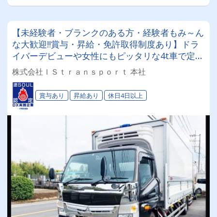
【未経験者・ブランクのある方・経験者もみ～ん
な大歓迎‼賞与・昇給・免許取得制度あり】ドラ
イバーデビューや女性にもピッタリな4t車で定期
便配送！30代～50代の男女27名活躍中♫夜は家族
株式会社ＩＳｔｒａｎｓｐｏｒｔ 本社
でゆっくり⇒『日勤』渋滞ストレス0⇒『夜勤』
あなたはどっち⁉◎
賞与あり
昇給あり
休日4日以上