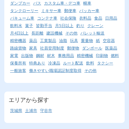
ダンプカー
バス
カスタム車・デコ車
幌車
タンクローリー
ミキサー車
郵便車
パッカー車
バキューム車
コンテナ車
社会保険
衣料品
食品
日用品
飲料水
菓子
皆勤手当
月5日以上
釣り
クレーン
月4日以上
長距離
建設機械
その他
パレット輸送
精密機器
薬品
工業製品
油脂
玩具
重量物
紙
空容器
路線貨物
家具
社員登用制度
郵便物
ダンボール
医薬品
家電
出版物
鋼材
材木
事務用品
精密機械
印刷物
燃料
保養所有
特典あり
冷凍品
ルート配送
飲料
タクシー
一般旅客
働きやすい職場認証制度取得
その他
エリアから探す
茨城県
土浦市
守谷市