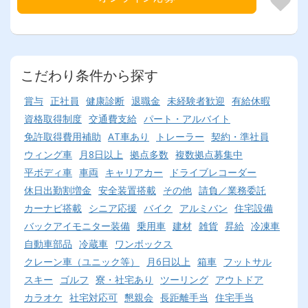
こだわり条件から探す
賞与
正社員
健康診断
退職金
未経験者歓迎
有給休暇
資格取得制度
交通費支給
パート・アルバイト
免許取得費用補助
AT車あり
トレーラー
契約・準社員
ウィング車
月8日以上
拠点多数
複数拠点募集中
平ボディ車
車両
キャリアカー
ドライブレコーダー
休日出勤割増金
安全装置搭載
その他
請負／業務委託
カーナビ搭載
シニア応援
バイク
アルミバン
住宅設備
バックアイモニター装備
乗用車
建材
雑貨
昇給
冷凍車
自動車部品
冷蔵車
ワンボックス
クレーン車（ユニック等）
月6日以上
箱車
フットサル
スキー
ゴルフ
寮・社宅あり
ツーリング
アウトドア
カラオケ
社宅対応可
懇親会
長距離手当
住宅手当