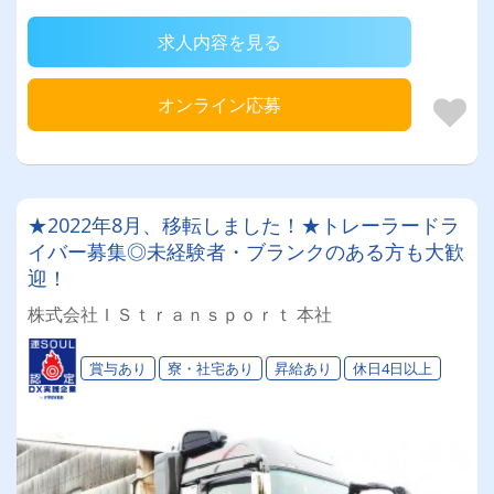
求人内容を見る
オンライン応募
★2022年8月、移転しました！★トレーラードラ
イバー募集◎未経験者・ブランクのある方も大歓
迎！
株式会社ＩＳｔｒａｎｓｐｏｒｔ 本社
賞与あり
寮・社宅あり
昇給あり
休日4日以上