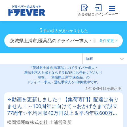
メニュー
会員登録
ログイン
5
件の求人が見つかりました
茨城県土浦市,医薬品のドライバー求人・運転手求人一覧
条件変更 >
「茨城県土浦市,医薬品」のドライバー求人・
運転手求人を探すならドラEVERにお任せください！
現在、「茨城県土浦市,医薬品」の
ドライバー求人・運転手求人を5件掲載中です。
5 件 0~5件目を表示中
⏩動画を更新しました！【集荷専門】配達は有り
ません！～100周年に向けて～おかげさまで設立
77周年✨平均月収40万円以上＆平均年収600万円
以上北海道を代表する運送会社で一緒に働きまし
松岡満運輸株式会社 土浦営業所
ょう！