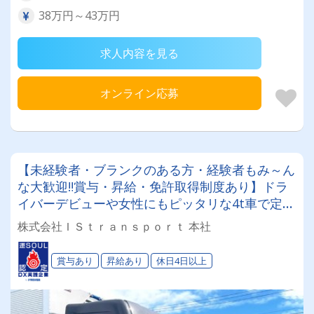
38万円～43万円
求人内容を見る
オンライン応募
【未経験者・ブランクのある方・経験者もみ～ん
な大歓迎‼賞与・昇給・免許取得制度あり】ドラ
イバーデビューや女性にもピッタリな4t車で定期
便配送！30代～50代の男女27名活躍中♫夜は家族
株式会社ＩＳｔｒａｎｓｐｏｒｔ 本社
でゆっくり⇒『日勤』渋滞ストレス0⇒『夜勤』
あなたはどっち⁉◎
賞与あり
昇給あり
休日4日以上