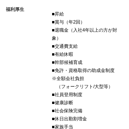
福利厚生
■昇給
■賞与（年2回）
■退職金（入社4年以上の方が対
象）
■交通費支給
■有給休暇
■幹部候補育成
■免許・資格取得の助成金制度
※全額会社負担
（フォークリフト/大型等）
■社員登用制度
■健康診断
■社会保険完備
■休日出勤割増金
■家族手当