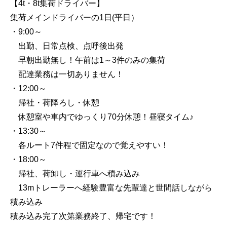
【4t・8t集荷ドライバー】
集荷メインドライバーの1日(平日）
・9:00～
出勤、日常点検、点呼後出発
早朝出勤無し！午前は1～3件のみの集荷
配達業務は一切ありません！
・12:00～
帰社・荷降ろし・休憩
休憩室や車内でゆっくり70分休憩！昼寝タイム♪
・13:30～
各ルート7件程で固定なので覚えやすい！
・18:00～
帰社、荷卸し・運行車へ積み込み
13mトレーラーへ経験豊富な先輩達と世間話しながら
積み込み
積み込み完了次第業務終了、帰宅です！