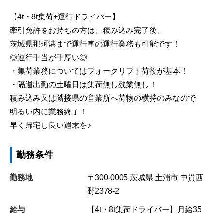
【4t・8t集荷+運行ドライバー】
牽引免許をお持ちの方は、積み込み完了後、
茨城県那珂港まで運行車の運行業務も可能です！
◎運行手当が手厚い◎
・集荷業務についてはフォークリフト荷役が基本！
・隔週出勤の土曜日は集荷無し残業無し！
積み込み又は隣接県の営業所へ荷物の横持のみなので
明るい内に業務終了！
早く帰宅し良い週末を♪
勤務条件
勤務地
〒300-0005
茨城県
土浦市
中貫西
野2378-2
給与
【4t・8t集荷ドライバー】月給35