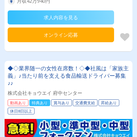
月収42万940円
求人内容を見る
オンライン応募
◆◇業界随一の女性在席数！◇◆社風は「家族主
義」♪当たり前を支える食品輸送ドライバー募集
♪♪
株式会社キョウエイ 府中センター
動画あり
特典あり
賞与あり
交通費支給
昇給あり
休日8日以上