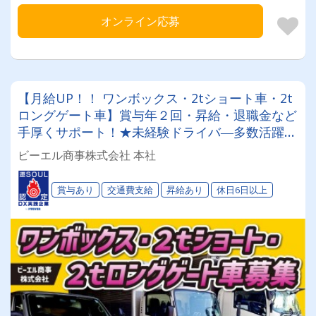
オンライン応募
【月給UP！！ ワンボックス・2tショート車・2t
ロングゲート車】賞与年２回・昇給・退職金など
手厚くサポート！★未経験ドライバ―多数活躍中
★40代〜60代ドライバー活躍中！！≪性別・経
ビーエル商事株式会社 本社
験に関係なくイキイキと働ける職場です！≫
賞与あり
交通費支給
昇給あり
休日6日以上