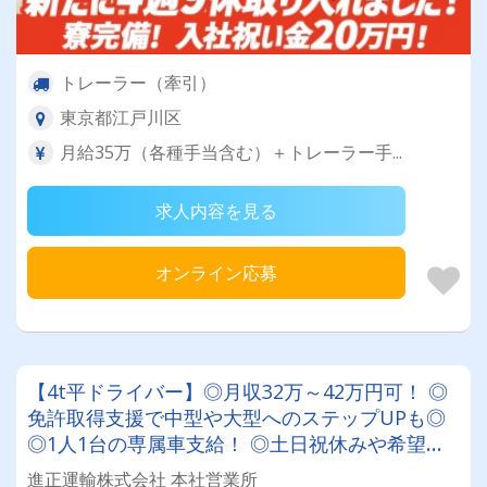
トレーラー（牽引）
東京都江戸川区
月給35万（各種手当含む）＋トレーラー手...
求人内容を見る
オンライン応募
【4t平ドライバー】◎月収32万～42万円可！ ◎
免許取得支援で中型や大型へのステップUPも◎
◎1人1台の専属車支給！ ◎土日祝休みや希望休
の相談も柔軟に対応★ ★車・バイク好き必見！
進正運輸株式会社 本社営業所