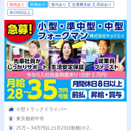
動画あり
特典あり
賞与あり
交通費支給
昇給あり
休日8日以上
小型トラックドライバー
東京都府中市
25万～34万円以上(月23日勤務)※2...