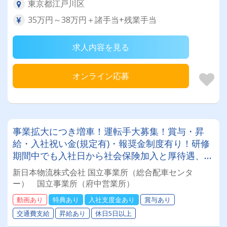
東京都江戸川区
35万円～38万円＋諸手当+残業手当
求人内容を見る
オンライン応募
事業拡大につき増車！運転手大募集！賞与・昇
給・入社祝い金(規定有)・報奨金制度有り！研修
期間中でも入社日から社会保険加入と厚待遇、充
実の福利厚生！
新日本物流株式会社 国立事業所（総合配車センタ
ー） 国立事業所（府中営業所）
動画あり
特典あり
入社支度金あり
賞与あり
交通費支給
昇給あり
休日5日以上