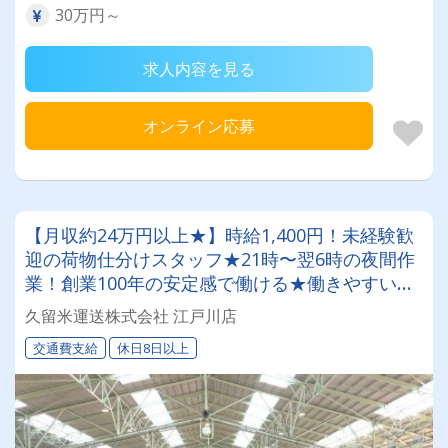
30万円～
求人内容を見る
オンライン応募
【月収約24万円以上★】時給1,400円！未経験歓
迎の荷物仕分けスタッフ★21時〜翌6時の夜間作
業！創業100年の安定感で働ける★働きやすい職
場認証「二つ星」獲得★【夜間作業員募集】
久留米運送株式会社 江戸川店
交通費支給
休日8日以上