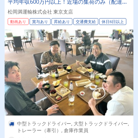
平均年収600万円以上！近場の集荷のみ（配達業
務無し）北海道を代表する運送会社で一緒に働き
松岡満運輸株式会社 東京支店
ましょう！まつおかまんの未来を担うドライバー
動画あり
賞与あり
昇給あり
交通費支給
休日6日以上
積極採用中！
中型トラックドライバー, 大型トラックドライバー,
トレーラー（牽引）, 倉庫作業員