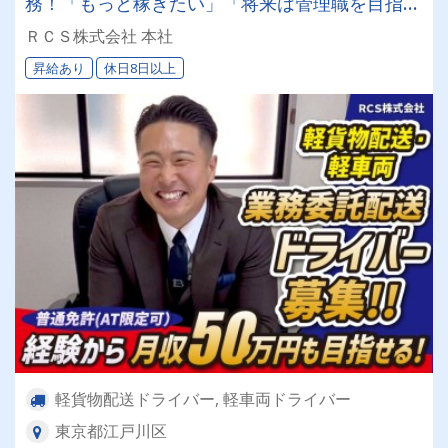
務！「もっと稼ぎたい」「将来は管理職を目指し
たい」そんなあなたの挑戦をRCS株式会社は全力
ＲＣＳ株式会社 本社
でバックアップします◎女性ドライバーも活躍中
昇給あり
休日8日以上
です✨
軽貨物配送ドライバー, 軽車両ドライバー
東京都江戸川区