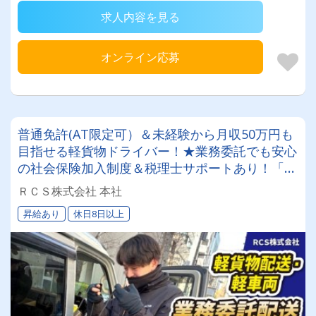
求人内容を見る
オンライン応募
普通免許(AT限定可）＆未経験から月収50万円も
目指せる軽貨物ドライバー！★業務委託でも安心
の社会保険加入制度＆税理士サポートあり！「も
っと稼ぎたい」「将来は管理職を目指したい」そ
ＲＣＳ株式会社 本社
んなあなたの挑戦をRCS株式会社は全力でバック
昇給あり
休日8日以上
アップします◎女性ドライバーも活躍中です✨