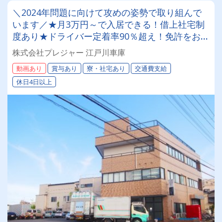
＼2024年問題に向けて攻めの姿勢で取り組んで
います／★月3万円～で入居できる！借上社宅制
度あり★ドライバー定着率90％超え！免許をお持
ちでなくてもOK★2ｔドライバー募集！
株式会社プレジャー 江戸川車庫
動画あり
賞与あり
寮・社宅あり
交通費支給
休日4日以上