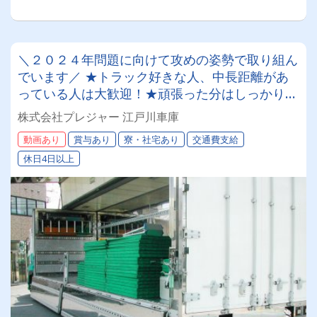
＼２０２４年問題に向けて攻めの姿勢で取り組ん
でいます／ ★トラック好きな人、中長距離があ
っている人は大歓迎！★頑張った分はしっかりお
給与に反映！！ 免許取得支援制度もございま
株式会社プレジャー 江戸川車庫
す！月収４０万円以上可♪
動画あり
賞与あり
寮・社宅あり
交通費支給
休日4日以上