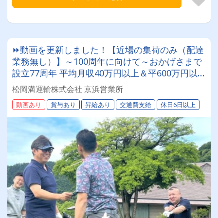
⏩動画を更新しました！【近場の集荷のみ（配達
業務無し）】～100周年に向けて～おかげさまで
設立77周年 平均月収40万円以上＆平600万円以
上！※2025年、給与基準一斉アップ！ 北海道を
松岡満運輸株式会社 京浜営業所
代表する運送会社で一緒に働きましょう！まつお
動画あり
賞与あり
昇給あり
交通費支給
休日6日以上
かまんの未来を担うドライバー積極採用中！