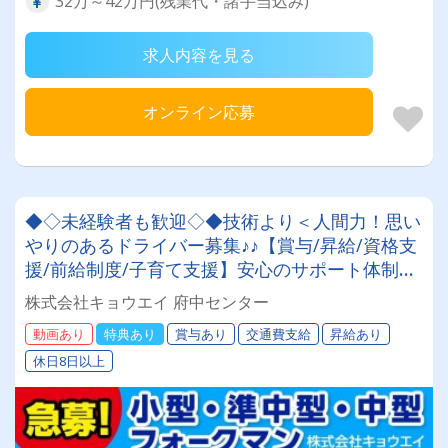
32万～42万円(残業代・諸手当込み)
求人内容を見る
オンライン応募
◆◇未経験者も歓迎◇◆技術より＜人間力！思い
やりのあるドライバー募集♪♪【賞与/昇給/資格支
援/前給制度/子育て支援】安心のサポート体制あ
り◎
株式会社キョウエイ 府中センター
動画あり
特典あり
賞与あり
交通費支給
昇給あり
休日8日以上