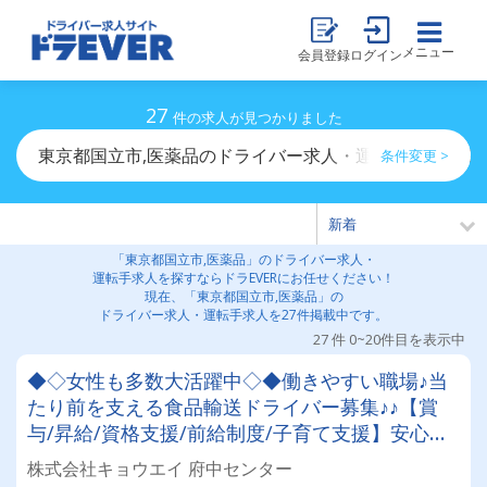
メニュー
会員登録
ログイン
27
件の求人が見つかりました
東京都国立市,医薬品のドライバー求人・運転手求人一覧
条件変更 >
「東京都国立市,医薬品」のドライバー求人・
運転手求人を探すならドラEVERにお任せください！
現在、「東京都国立市,医薬品」の
ドライバー求人・運転手求人を27件掲載中です。
27 件 0~20件目を表示中
◆◇女性も多数大活躍中◇◆働きやすい職場♪当
たり前を支える食品輸送ドライバー募集♪♪【賞
与/昇給/資格支援/前給制度/子育て支援】安心の
サポート体制あり◎
株式会社キョウエイ 府中センター