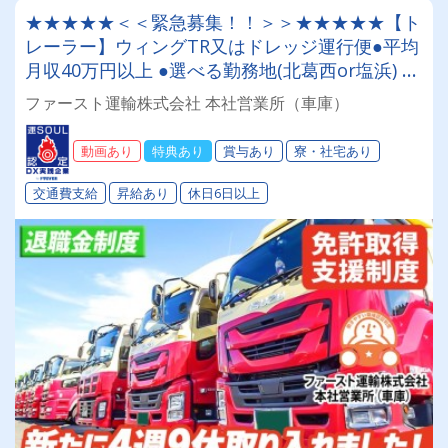
★★★★★＜＜緊急募集！！＞＞★★★★★【ト
レーラー】ウィングTR又はドレッジ運行便●平均
月収40万円以上 ●選べる勤務地(北葛西or塩浜) ●
社員寮あり ●退職金あり ●免許取得支援制度あり
ファースト運輸株式会社 本社営業所（車庫）
●入社祝い金あり
動画あり
特典あり
賞与あり
寮・社宅あり
交通費支給
昇給あり
休日6日以上