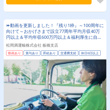
⏩動画を更新しました！『残り1枠』～100周年に
向けて～おかげさまで設立77周年平均月収40万
円以上＆平均年収600万円以上＆福利厚生に自信
あり✨集荷のみ！【4t・8tトラックドライバー】
松岡満運輸株式会社 板橋支店
退職金◎産休・育休◎無事故運転者表彰制度◎エ
動画あり
賞与あり
昇給あり
交通費支給
休日6日以上
スコンフィールドでの野球観戦旅費時補助制度◎
北海道を代表する運送会社で一緒に働きましょ
う！まつおかまんの未来を担うドライバー積極採
用中！