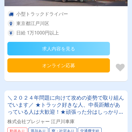
小型トラックドライバー
東京都江戸川区
⽇給 1万1000円以上
求人内容を見る
オンライン応募
＼２０２４年問題に向けて攻めの姿勢で取り組ん
でいます／ ★トラック好きな人、中長距離があ
っている人は大歓迎！★頑張った分はしっかりお
給与に反映！！ 免許取得支援制度もございま
株式会社プレジャー 江戸川車庫
す！月収５０万円以上可♪
動画あり
賞与あり
寮・社宅あり
交通費支給