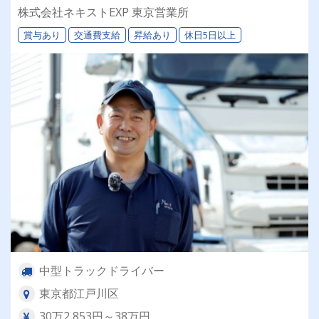
メインで手積みなし、人間関係のストレスもゼ
株式会社ネキストEXP 東京営業所
ロ。あなたらしく効率よく稼げるレアな環境で
賞与あり
交通費支給
昇給あり
休日5日以上
す！
中型トラックドライバー
東京都江戸川区
30万2,853円～38万円