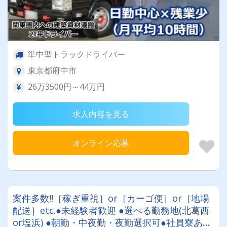
準中型トラックドライバー
東京都府中市
26万3500円～44万円
求人内容を見る
オンライン応募
案件多数!!［稼ぎ重視］or［カーゴ便］or［地場
配送］etc.●未経験者歓迎 ●選べる勤務地(北葛西
or塩浜) ●朝勤・中夜勤・夜勤選択可●社員寮あり