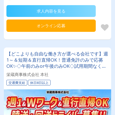
求人内容を見る
オンライン応募
【どこよりも自由な働き方が選べる会社です】週
1～＆短期＆直行直帰OK！普通免許のみで応募
OK✨◇午前のみor午後のみOK◇試用期間なくす
ぐに即戦力として活躍出来ます！交通費は全額会
栄蔵商事株式会社 本社
社負担◎夜間業務一切なしの陸送・回送ドライバ
交通費支給
休日8日以上
ー♪