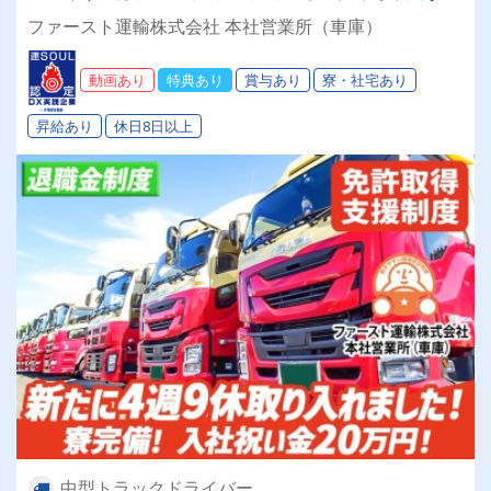
●退職金あり ●免許取得支援制度あり ●入社祝い
ファースト運輸株式会社 本社営業所（車庫）
金あり
動画あり
特典あり
賞与あり
寮・社宅あり
昇給あり
休日8日以上
中型トラックドライバー