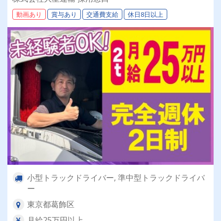
ーも現役で活躍中！大手取引先が多数なので、長
動画あり
賞与あり
交通費支給
休日8日以上
期安定して働けます！
小型トラックドライバー, 準中型トラックドライバ
ー
東京都葛飾区
月給25万円以上