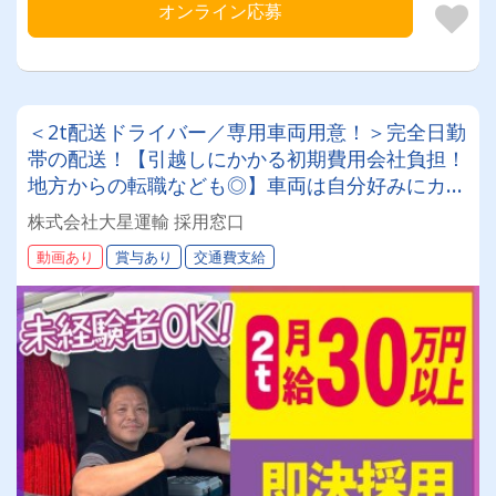
オンライン応募
＜2t配送ドライバー／専用車両用意！＞完全日勤
帯の配送！【引越しにかかる初期費用会社負担！
地方からの転職なども◎】車両は自分好みにカス
タムしてOK！20～50代が活躍中！女性ドライバ
株式会社大星運輸 採用窓口
ーも現役で活躍中！大手取引先が多数なので、長
動画あり
賞与あり
交通費支給
期安定して働けます！