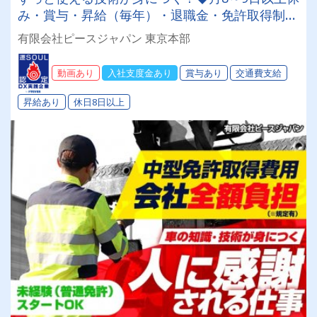
み・賞与・昇給（毎年）・退職金・免許取得制度
や各種豊富な手当も充実♪月収30万～45万円♪未
有限会社ピースジャパン 東京本部
経験スタートOK！！！
動画あり
入社支度金あり
賞与あり
交通費支給
昇給あり
休日8日以上