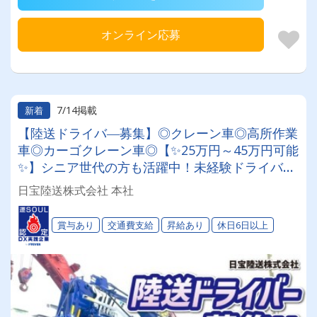
オンライン応募
7/14掲載
新着
【陸送ドライバ―募集】◎クレーン車◎高所作業
車◎カーゴクレーン車◎【✨25万円～45万円可能
✨】シニア世代の方も活躍中！未経験ドライバ
―3名女性ドライバー２名活躍中！
日宝陸送株式会社 本社
賞与あり
交通費支給
昇給あり
休日6日以上