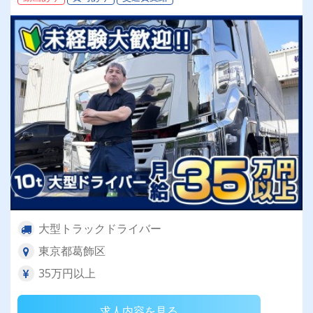
働けます！
大型トラックドライバー
東京都葛飾区
35万円以上
求人内容を見る