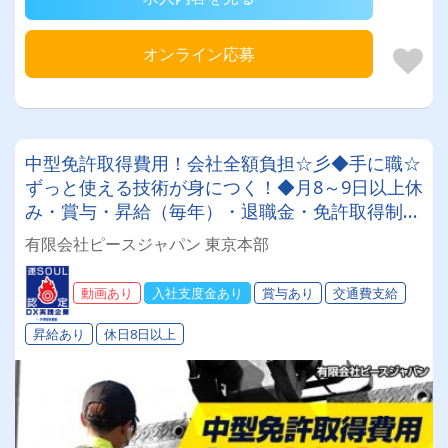
オンライン応募
中型免許取得費用！会社全額負担☆彡◆手に職☆
ずっと使える技術が身につく！◆月8～9日以上休
み・賞与・昇給（毎年）・退職金・免許取得制度
や各種豊富な手当も充実♪月収30万～45万円♪未
有限会社ピースジャパン 東京本部
経験スタートOK！！！
動画あり
入社支度金あり
賞与あり
交通費支給
昇給あり
休日8日以上