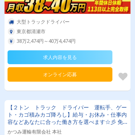
大型トラックドライバー
東京都清瀬市
38万2,474円～40万4,474円
求人内容を見る
オンライン応募
【２トン トラック ドライバー 運転手、ゲー
ト・カゴ積みカゴ降ろし】給与・お休み・仕事内
容などあなたに合った働き方を選べます☆彡 免
許改正後の普通免許でも大型までステップアップ
かつみ運輸有限会社 本社