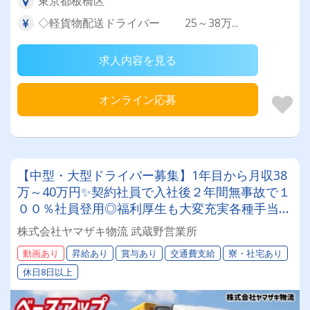
東京都板橋区
◇軽貨物配送ドライバー 25～38万...
求人内容を見る
オンライン応募
【中型・大型ドライバー募集】1年目から月収38
万～40万円✨契約社員で入社後２年間無事故で１
００％社員登用◎福利厚生も大変充実各種手当が
豊富★年間休日１１３日以上完全取得★＼山崎製
株式会社ヤマザキ物流 武蔵野営業所
パングループで安定勤務しませんか？／
動画あり
昇給あり
賞与あり
交通費支給
寮・社宅あり
休日8日以上