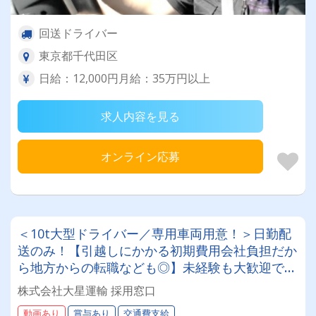
回送ドライバー
東京都千代田区
日給：12,000円月給：35万円以上
求人内容を見る
オンライン応募
＜10t大型ドライバー／専用車両用意！＞日勤配
送のみ！【引越しにかかる初期費用会社負担だか
ら地方からの転職なども◎】未経験も大歓迎です
◎20～50代が活躍中！女性ドライバーも現役で
株式会社大星運輸 採用窓口
活躍中！大手取引先が多数なので、長期安定して
動画あり
賞与あり
交通費支給