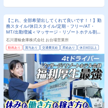
【これ、全部希望出してくれて良いです！！】勤
務スタイル/休日スタイル/定期・フリー/AT・
MT/出勤増減＜マッサージ・リゾートホテル割引
あり＞＜サビ残一切なし＞＜圧倒的な福利厚生・
石川運輸倉庫株式会社 お台場営業所
待遇＞＼芸能人との対談動画もチェック／
動画あり
賞与あり
交通費支給
昇給あり
休日8日以上