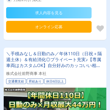
求人内容を見る
オンライン応募
＼手積みなし＆日勤のみ／年休110日（日祝＋隔
週土休）＆有給消化◎プライベート充実♪【専属
車両はカスタムOK】自分好みのカッコいい相棒
と走りませんか？【令和3年設立で1年未満の退職
株式会社前野商事 本社
者0人】＜関東圏内への建築資材運搬/4t平ドライ
交通費支給
昇給あり
休日6日以上
バー＞