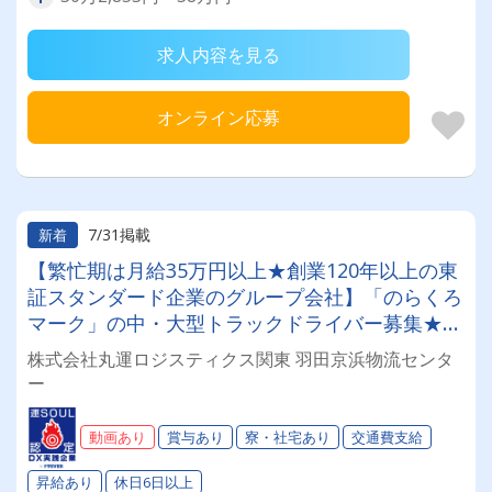
求人内容を見る
オンライン応募
7/31掲載
新着
【繁忙期は月給35万円以上★創業120年以上の東
証スタンダード企業のグループ会社】「のらくろ
マーク」の中・大型トラックドライバー募集★勤
務時間は朝8～17時まで！安心の正社員雇用
株式会社丸運ロジスティクス関東 羽田京浜物流センタ
★【経験者求む！未経験応相談！20～50代活躍
ー
中！賞与年2回】
動画あり
賞与あり
寮・社宅あり
交通費支給
昇給あり
休日6日以上