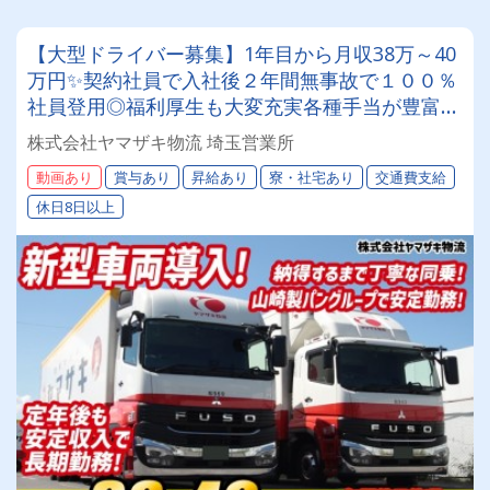
【大型ドライバー募集】1年目から月収38万～40
万円✨契約社員で入社後２年間無事故で１００％
社員登用◎福利厚生も大変充実各種手当が豊富★
年間休日１１３日以上完全取得★＼山崎製パング
株式会社ヤマザキ物流 埼玉営業所
ループで安定勤務しませんか？／
動画あり
賞与あり
昇給あり
寮・社宅あり
交通費支給
休日8日以上