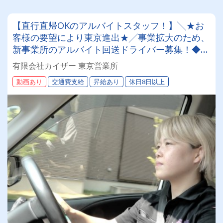
【直行直帰OKのアルバイトスタッフ！】╲★お
客様の要望により東京進出★╱事業拡大のため、
新事業所のアルバイト回送ドライバー募集！◆丁
寧なレクチャーで、未経験でも安心スタート！無
有限会社カイザー 東京営業所
理の無い運行管理で、働きやすさ抜群！
動画あり
交通費支給
昇給あり
休日8日以上