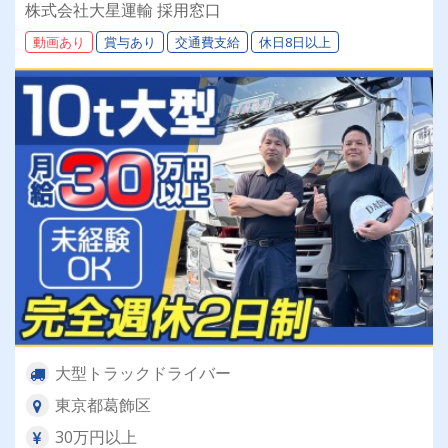
◎20～50代が活躍中！女性ドライバーも現役で
株式会社大星運輸 採用窓口
活躍中！大手取引先が多数なので、長期安定して
動画あり
賞与あり
交通費支給
休日8日以上
働けます！
大型トラックドライバー
東京都葛飾区
30万円以上