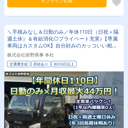
オンライン応募
＼手積みなし＆日勤のみ／年休110日（日祝＋隔
週土休）＆有給消化◎プライベート充実♪【専属
車両はカスタムOK】自分好みのカッコいい相棒
と走りませんか？【令和3年設立で1年未満の退職
株式会社前野商事 本社
者0人】＜関東圏内への建築資材運搬/2t平ドライ
交通費支給
昇給あり
休日6日以上
バー＞