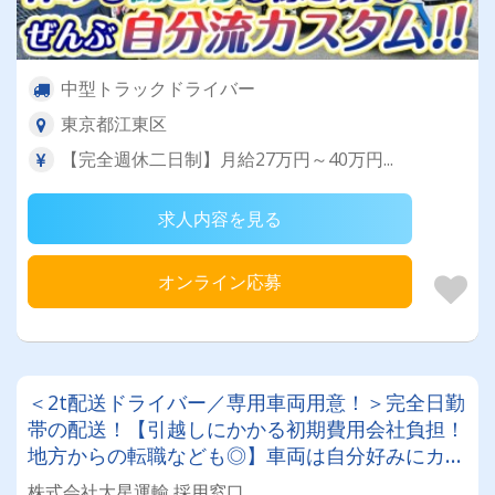
中型トラックドライバー
東京都江東区
【完全週休二日制】月給27万円～40万円...
求人内容を見る
オンライン応募
＜2t配送ドライバー／専用車両用意！＞完全日勤
帯の配送！【引越しにかかる初期費用会社負担！
地方からの転職なども◎】車両は自分好みにカス
タムしてOK！20～50代が活躍中！女性ドライバ
株式会社大星運輸 採用窓口