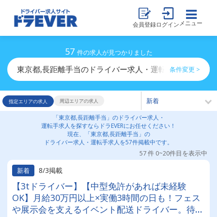
メニュー
会員登録
ログイン
57
件の求人が見つかりました
東京都,長距離手当のドライバー求人・運転手求人一覧
条件変更 >
周辺エリアの求人
指定エリアの求人
「東京都,長距離手当」のドライバー求人・
運転手求人を探すならドラEVERにお任せください！
現在、「東京都,長距離手当」の
ドライバー求人・運転手求人を57件掲載中です。
57 件 0~20件目を表示中
8/3掲載
新着
【3tドライバー】【中型免許があれば未経験
OK】月給30万円以上×実働3時間の日も！フェス
や展示会を支えるイベント配送ドライバー。待機