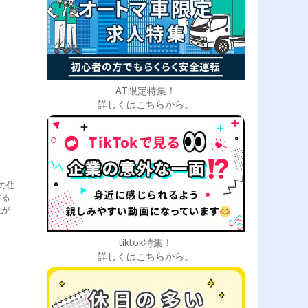
ド
AT限定特集！
詳しくはこちらから。
の住
する
送が
tiktok特集！
詳しくはこちらから。