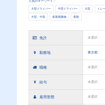
人気のキーワード：
大型ドライバー
中型ドライバー
大型
トレ
大型、中型
産業廃棄物
夜勤
免許
未選択
勤務地
東京都
職種
未選択
給与
未選択
雇用形態
未選択