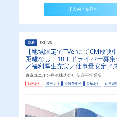
求人内容を見る
8/3掲載
新着
【地域限定でTVerにてCM放
距離なし！10ｔドライバー募集★
／福利厚生充実／仕事量安定／未
あり◎プライベート充実可◎「
東京ユニオン物流株式会社 伊奈平営業所
ドライバーライフを送りません
動画あり
賞与あり
交通費支給
昇給あり
休日6