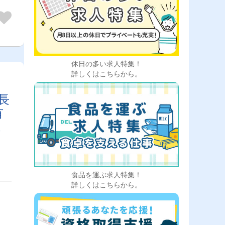
休日の多い求人特集！
詳しくはこちらから。
長
有
も
で
食品を運ぶ求人特集！
詳しくはこちらから。