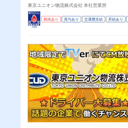
り◎プライベート充実可◎「安
東京ユニオン物流株式会社 本社営業所
ライバーライフを送りませんか
動画あり
賞与あり
交通費支給
昇給あり