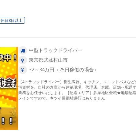
心・安全」で働く。東京ユニオン物流で
？
休日8日以上
中型トラックドライバー
東京都武蔵村山市
32～34万円（25日稼働の場合）
【4トラックドライバー】衛生陶器、キッチン、ユニットバスなど
宅資材を、自社の倉庫から建築現場、代理店、倉庫、店舗へ配送
業務をお任せいたします。［配送エリア］多摩地区全域★地場配
メインですので、キツイ長距離運行はありません