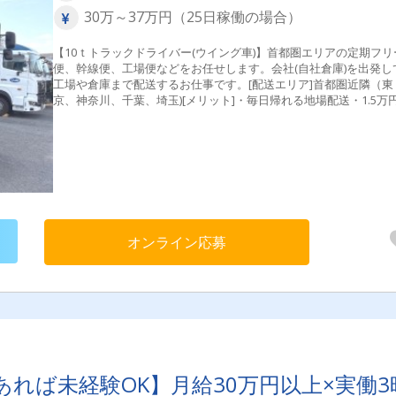
30万～37万円（25日稼働の場合）
【10ｔトラックドライバー(ウイング車)】首都圏エリアの定期フリ
便、幹線便、工場便などをお任せします。会社(自社倉庫)を出発し
工場や倉庫まで配送するお仕事です。[配送エリア]首都圏近隣（東
京、神奈川、千葉、埼玉)[メリット]・毎日帰れる地場配送・1.5万
大型手当を毎月支給！
オンライン応募
あれば未経験OK】月給30万円以上×実働3