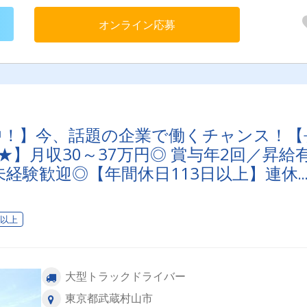
オンライン応募
映中！】今、話題の企業で働くチャンス！【
】月収30～37万円◎ 賞与年2回／昇給
経験歓迎◎【年間休日113日以上】連休
安心・安全」で働く。東京ユニオン物流
か？
日以上
大型トラックドライバー
東京都武蔵村山市