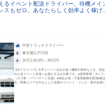
えるイベント配送ドライバー。待機メイ
レスもゼロ。あなたらしく効率よく稼げ
中型トラックドライバー
東京都江戸川区
30万2,853円～38万円
【3tドライバー】大手イベント会社が扱う機材や飲料などを、指
れた各イベント会場へお届けするお仕事です。●使用車両：3tトラ
（カゴ車・パワーゲート完備）●積込み地：千葉県船橋市西浦●配
先：関東エリアを中心とした全国のイベント・フェス・展示会場⭐
物はパワーゲートを使用しての積み下ろしとなりますので、 体
担が軽いため、年齢・性別を問わずご活躍いただけます！ また
物の積み下ろし以外の時間帯は待機となります。