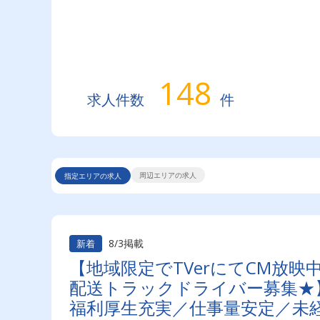
148
求人件数
件
周辺エリアの求人
指定エリアの求人
8/3掲載
新着
【地域限定でTVerにてCM放
配送トラックドライバー募集★】
福利厚生充実／仕事量安定／未経