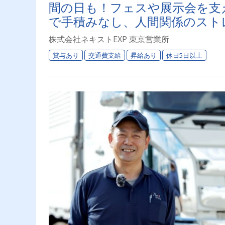
間の日も！フェスや展示会を支
で手積みなし、人間関係のスト
レアな環境です！
株式会社ネキストEXP 東京営業所
賞与あり
交通費支給
昇給あり
休日5日以上