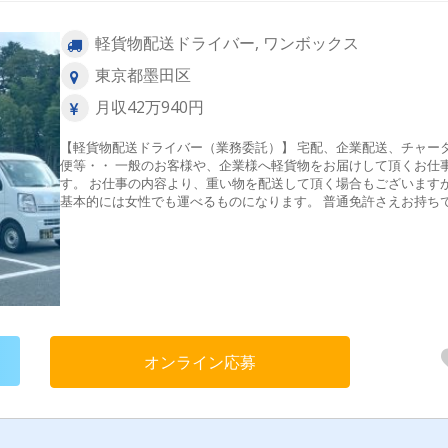
軽貨物配送ドライバー, ワンボックス
東京都墨田区
月収42万940円
【軽貨物配送ドライバー（業務委託）】 宅配、企業配送、チャー
便等・・ 一般のお客様や、企業様へ軽貨物をお届けして頂くお仕
す。 お仕事の内容より、重い物を配送して頂く場合もございます
基本的には女性でも運べるものになります。 普通免許さえお持ち
れば、どなたでもOkのお仕事です！ 【楽しいこと】 休憩時間や寄り
道など時間をコントロールできます。 【やりがい】 ・企業への配達含
めお客様の顔が見える仕事だからこそ 「いつもありがとうござい
す」とお礼を言われることが嬉しい！ ・働いた分がそのまま給料
映される！ 【そもそも独立軽貨物オーナーとは】 企業ドライバーと異
なり、荷物を運んだ分の収入が得られます。 完全出来高制の配送
ネスです。 簡単な配送から覚え、徐々にステップアップしていく
初めての方もご安心ください。 定年退職もなく長く続けられるお
オンライン応募
です。 【安定した仕事があるの？】 100％業務保証です。 軽貨物運送
業は、他社にない物流アイディアと協力グループにより、その可
は無限大です。 日々、当社営業部で新規営業・既存営業に力を入
います。ご安心ください。