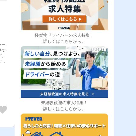
軽貨物ドライバーの求人特集！
詳しくはこちらから。
ター
事で
が、
であ
ま
に反
ビジ
ので
未経験歓迎の求人特集！
仕事
詳しくはこちらから。
能性
れて