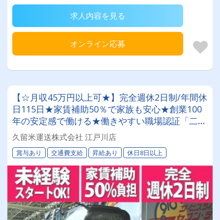
求人内容を見る
オンライン応募
【☆月収45万円以上可★】完全週休2日制/年間休
日115日★家賃補助50％で家族も安心★創業100
年の安定感で働ける★働きやすい職場認証「二つ
星」獲得★【大型配送ドライバー募集中】
久留米運送株式会社 江戸川店
賞与あり
交通費支給
昇給あり
休日8日以上