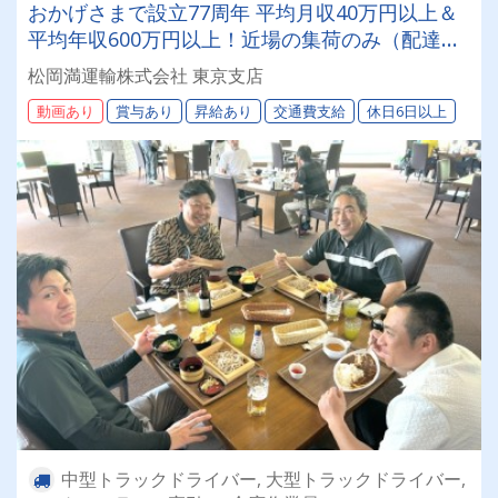
おかげさまで設立77周年 平均月収40万円以上＆
平均年収600万円以上！近場の集荷のみ（配達業
務無し）北海道を代表する運送会社で一緒に働き
松岡満運輸株式会社 東京支店
ましょう！まつおかまんの未来を担うドライバー
動画あり
賞与あり
昇給あり
交通費支給
休日6日以上
積極採用中！
中型トラックドライバー, 大型トラックドライバー,