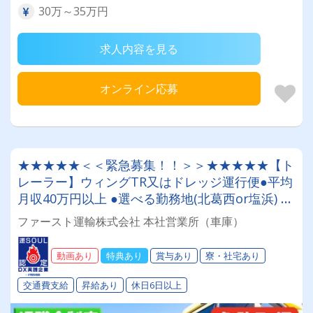
30万～35万円
求人内容を見る
オンライン応募
★★★★★＜＜緊急募集！！＞＞★★★★★【ト
レーラー】ウィングTR又はドレッジ運行便●平均
月収40万円以上 ●選べる勤務地(北葛西or塩浜) ●
社員寮あり ●退職金あり ●免許取得支援制度あり
ファースト運輸株式会社 本社営業所（車庫）
●入社祝い金あり
動画あり
特典あり
賞与あり
寮・社宅あり
交通費支給
昇給あり
休日6日以上