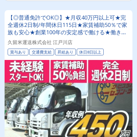
【◎普通免許でOK◎】★月収40万円以上可★完
全週休2日制/年間休日115日★家賃補助50％で家
族も安心★創業100年の安定感で働ける★働きや
すい職場認証「二つ星」獲得★【3ｔ・4ｔルート
久留米運送株式会社 江戸川店
配送ドライバー募集中】
賞与あり
交通費支給
昇給あり
休日8日以上