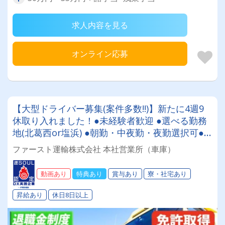
求人内容を見る
オンライン応募
【大型ドライバー募集(案件多数!!)】新たに4週9
休取り入れました！●未経験者歓迎 ●選べる勤務
地(北葛西or塩浜) ●朝勤・中夜勤・夜勤選択可●
社員寮あり ●退職金あり ●免許取得支援制度あり
ファースト運輸株式会社 本社営業所（車庫）
●入社祝い金あり
動画あり
特典あり
賞与あり
寮・社宅あり
昇給あり
休日8日以上