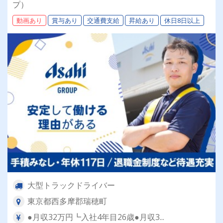
作業負担軽減｜パレット中心だから運転に集中で
プ）
きる✅ 徹底した運管｜デジタコ×動態管理で安全
動画あり
賞与あり
交通費支給
昇給あり
休日8日以上
を第一に✅ 大手グループ｜福利厚生の充実、退職
金や賞与あり
大型トラックドライバー
東京都西多摩郡瑞穂町
●月収32万円┗入社4年目26歳●月収3...