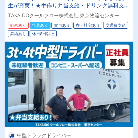
生が充実！★手作り弁当支給・ドリンク無料支
給！
TAKAIDOクールフロー株式会社 東京物流センター
動画あり
特典あり
賞与あり
寮・社宅あり
交通費支給
昇給あり
休日8日以上
中型トラックドライバー