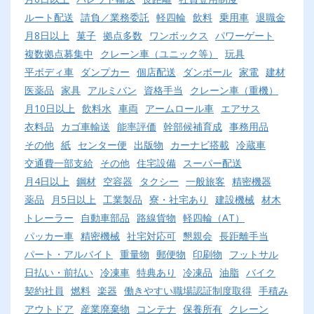
ルート配送
請負／業務委託
軽四輪
飲料
乗用車
退職金
月8日以上
菓子
拠点多数
ワンボックス
パワーゲート
複数拠点募集中
クレーン車（ユニック等）
玩具
平ボディ車
ダンプカー
個店配送
ダンボール
家電
建材
医薬品
家具
アルミバン
資格手当
クレーン車（重機）
月10日以上
飲料水
車両
アームロール車
エアサス
衣料品
カゴ車輸送
能率評価
幹部候補育成
事務用品
その他
紙
センター便
出版物
カーナビ搭載
冷蔵車
交通費一部支給
その他
住宅設備
スーパー配送
月4日以上
鋼材
空容器
タクシー
一般旅客
精密機器
薬品
月5日以上
工業製品
寮・社宅あり
建設機械
材木
トレーラー
自動車部品
路線貨物
軽四輪（AT）
パッカー車
精密機械
社宅対応可
懇親会
長距離手当
パート・アルバイト
重量物
郵便物
印刷物
フットサル
日払い・前払い
冷凍車
特典あり
冷凍品
油脂
バイク
契約社員
燃料
楽器
働きやすい職場認証制度取得
手積み
アウトドア
産業廃棄物
コンテナ
保養所有
クレーン