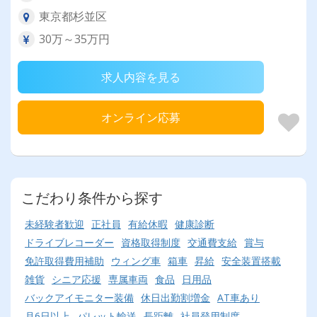
東京都杉並区
30万～35万円
求人内容を見る
オンライン応募
こだわり条件から探す
未経験者歓迎
正社員
有給休暇
健康診断
ドライブレコーダー
資格取得制度
交通費支給
賞与
免許取得費用補助
ウィング車
箱車
昇給
安全装置搭載
雑貨
シニア応援
専属車両
食品
日用品
バックアイモニター装備
休日出勤割増金
AT車あり
月6日以上
パレット輸送
長距離
社員登用制度