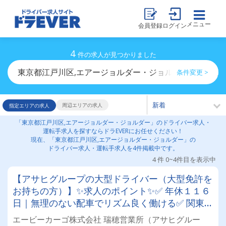
メニュー
会員登録
ログイン
4
件の求人が見つかりました
東京都江戸川区,エアージョルダー・ジョルダーのドライ
条件変更 >
周辺エリアの求人
指定エリアの求人
「東京都江戸川区,エアージョルダー・ジョルダー」のドライバー求人・
運転手求人を探すならドラEVERにお任せください！
現在、「東京都江戸川区,エアージョルダー・ジョルダー」の
ドライバー求人・運転手求人を4件掲載中です。
4 件 0~4件目を表示中
【アサヒグループの大型ドライバー（大型免許を
お持ちの方）】✨求人のポイント✨✅ 年休１１６
日｜無理のない配車でリズム良く働ける✅ 関東圏
が中心｜１日1～2件の工場・センター間輸送✅
エービーカーゴ株式会社 瑞穂営業所（アサヒグルー