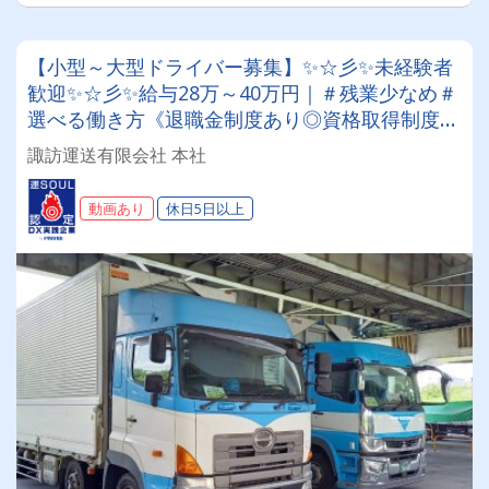
【小型～大型ドライバー募集】✨☆彡✨未経験者
歓迎✨☆彡✨給与28万～40万円｜＃残業少なめ＃
選べる働き方《退職金制度あり◎資格取得制度
◎》定着率抜群の安定企業で正社員として働きま
諏訪運送有限会社 本社
せんか？
動画あり
休日5日以上