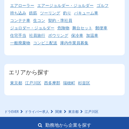
エアローラー
エアージョルダー・ジョルダー
ゴルフ
持ち込み
鉄筋
ツーリング
釣り
バキューム車
コンテナ車
生コン
契約・準社員
ジョロダー・ジョルダー
危険物
舞台セット
郵便車
住宅手当
社員旅行
ボウリング
保冷車
加温車
一般廃棄物
コンビニ配送
庫内作業員募集
エリアから探す
東京都
江戸川区
西多摩郡
瑞穂町
杉並区
ドラEVER
ドライバー求人
関東
東京都
江戸川区
勤務地から企業を探す