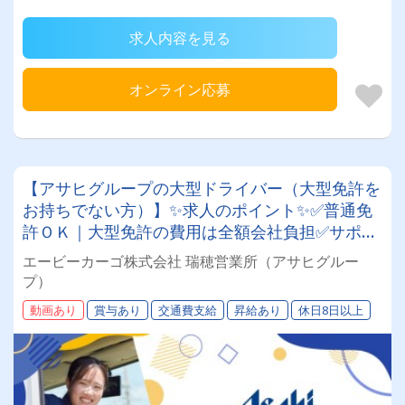
求人内容を見る
オンライン応募
【アサヒグループの大型ドライバー（大型免許を
お持ちでない方）】✨求人のポイント✨✅普通免
許ＯＫ｜大型免許の費用は全額会社負担✅サポー
ト充実｜３ステップでプロのドライバーへ✅年休
エービーカーゴ株式会社 瑞穂営業所（アサヒグルー
１１６日｜ワークライフバランス良い環境✅大手
プ）
グループ｜待遇の充実、退職金や賞与あり✅安定
動画あり
賞与あり
交通費支給
昇給あり
休日8日以上
した勤務｜グループ内外の業務を幅広く展開