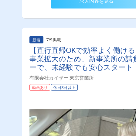
求人内容を見る
7/9掲載
新着
【直行直帰OKで効率よく働け
事業拡大のため、新事業所の請
ーで、未経験でも安心スタート
群！
有限会社カイザー 東京営業所
動画あり
休日8日以上