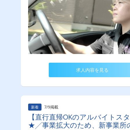
求人内容を見る
7/9掲載
新着
【直行直帰OKのアルバイトス
★╱事業拡大のため、新事業所