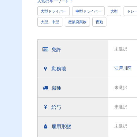
人気のキーワード：
大型ドライバー
中型ドライバー
大型
トレ
大型、中型
産業廃棄物
夜勤
免許
未選択
勤務地
江戸川区
職種
未選択
給与
未選択
雇用形態
未選択