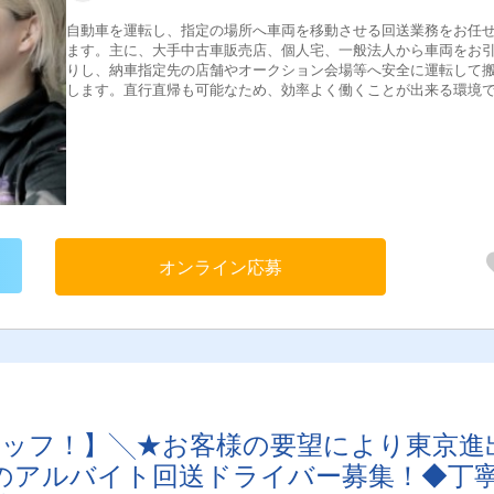
自動車を運転し、指定の場所へ車両を移動させる回送業務をお任
ます。主に、大手中古車販売店、個人宅、一般法人から車両をお
りし、納車指定先の店舗やオークション会場等へ安全に運転して
します。直行直帰も可能なため、効率よく働くことが出来る環境
す。【配送エリア】東京都を中心とした関東一円【件数】1日に約
程【1日のスケジュール例】※前日のお昼頃明日の予定が着信自宅
発↓公共交通機関を利用して１件目の引取り先へ↓引取→指定先へ
(※以降繰り返し)↓最後の車両を搬入して当日の仕事は完了↓自宅へ
宅
オンライン応募
タッフ！】╲★お客様の要望により東京進
のアルバイト回送ドライバー募集！◆丁