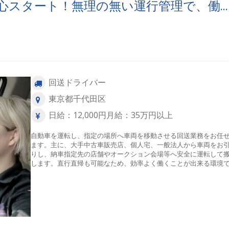
心スタート！無理の無い運行管理で、働
回送ドライバー
東京都千代田区
日給：12,000円月給：35万円以上
自動車を運転し、指定の場所へ車両を移動させる回送業務をお任
ます。主に、大手中古車販売店、個人宅、一般法人から車両をお
りし、納車指定先の店舗やオークション会場等へ安全に運転して
します。直行直帰も可能なため、効率よく働くことが出来る環境
す。【配送エリア】東京都を中心とした関東一円【件数】1日に約
程【1日のスケジュール例】※前日のお昼頃明日の予定が着信自宅
発↓公共交通機関を利用して１件目の引取り先へ↓引取→指定先へ
(※以降繰り返し)↓最後の車両を搬入して当日の仕事は完了↓自宅へ
宅