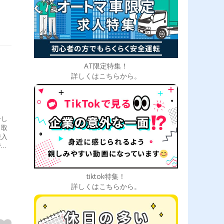
AT限定特集！
詳しくはこちらから。
せし
引取
搬入
で
3件
を出
搬入
tiktok特集！
帰
詳しくはこちらから。