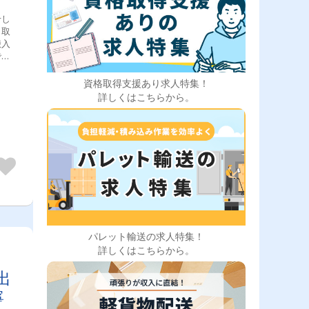
せし
引取
搬入
で
3件
を出
資格取得支援あり求人特集！
搬入
詳しくはこちらから。
帰
パレット輸送の求人特集！
詳しくはこちらから。
出
寧