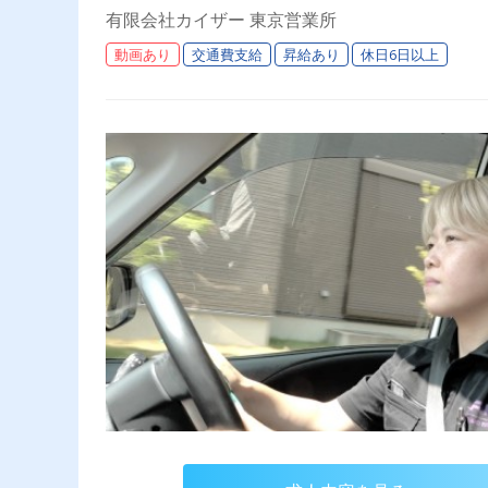
理で、働きやすさ抜群！
有限会社カイザー 東京営業所
動画あり
交通費支給
昇給あり
休日6日以上