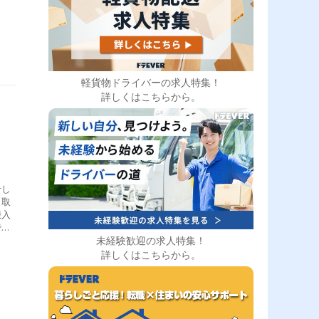
き
軽貨物ドライバーの求人特集！
詳しくはこちらから。
せし
引取
搬入
で
未経験歓迎の求人特集！
3件
を出
詳しくはこちらから。
搬入
帰