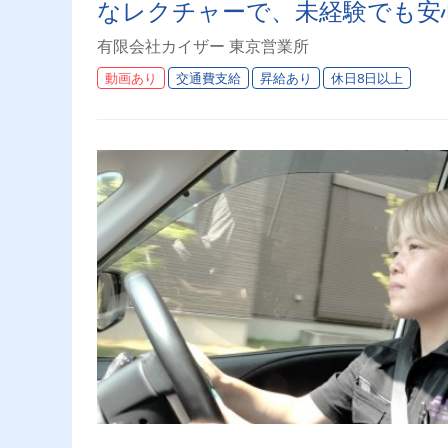
なレクチャーで、未経験でも安
やすさ抜群！
有限会社カイザー 東京営業所
動画あり
交通費支給
昇給あり
休日8日以上