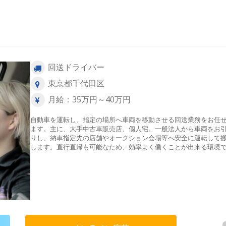
回送ドライバー
東京都千代田区
月給：35万円～40万円
自動車を運転し、指定の場所へ車両を移動させる回送業務をお任
ます。主に、大手中古車販売店、個人宅、一般法人から車両をお
りし、納車指定先の店舗やオークション会場等へ安全に運転して
します。直行直帰も可能なため、効率よく働くことが出来る環境
す。【配送エリア】東京都を中心とした関東一円【件数】1日に約
程【1日のスケジュール例】※前日のお昼頃明日の予定が着信自宅
発↓公共交通機関を利用して１件目の引取り先へ↓引取→指定先へ
(※以降繰り返し)↓最後の車両を搬入して当日の仕事は完了↓自宅へ
宅