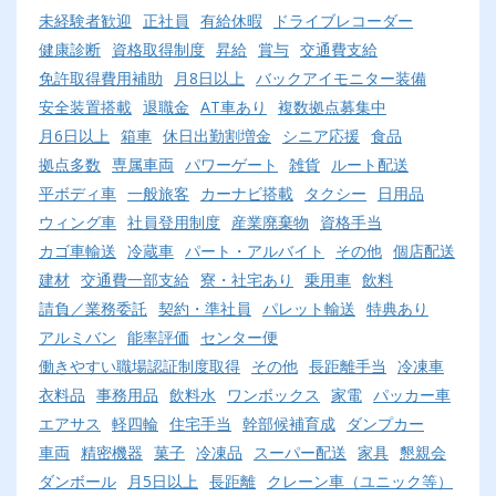
未経験者歓迎
正社員
有給休暇
ドライブレコーダー
健康診断
資格取得制度
昇給
賞与
交通費支給
免許取得費用補助
月8日以上
バックアイモニター装備
安全装置搭載
退職金
AT車あり
複数拠点募集中
月6日以上
箱車
休日出勤割増金
シニア応援
食品
拠点多数
専属車両
パワーゲート
雑貨
ルート配送
平ボディ車
一般旅客
カーナビ搭載
タクシー
日用品
ウィング車
社員登用制度
産業廃棄物
資格手当
カゴ車輸送
冷蔵車
パート・アルバイト
その他
個店配送
建材
交通費一部支給
寮・社宅あり
乗用車
飲料
請負／業務委託
契約・準社員
パレット輸送
特典あり
アルミバン
能率評価
センター便
働きやすい職場認証制度取得
その他
長距離手当
冷凍車
衣料品
事務用品
飲料水
ワンボックス
家電
パッカー車
エアサス
軽四輪
住宅手当
幹部候補育成
ダンプカー
車両
精密機器
菓子
冷凍品
スーパー配送
家具
懇親会
ダンボール
月5日以上
長距離
クレーン車（ユニック等）