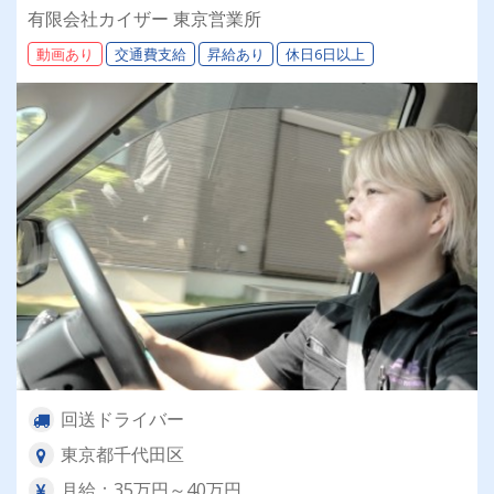
チャーで、未経験でも安心スタート！直行直帰Ｏ
有限会社カイザー 東京営業所
Ｋ！◎無理の無い運行管理で、働きやすさ抜群！
動画あり
交通費支給
昇給あり
休日6日以上
回送ドライバー
東京都千代田区
月給：35万円～40万円