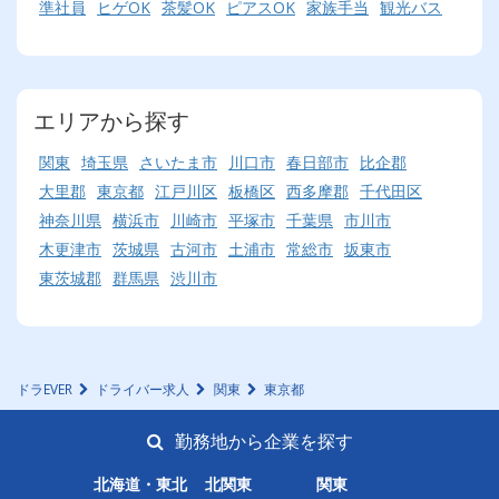
準社員
ヒゲOK
茶髪OK
ピアスOK
家族手当
観光バス
エリアから探す
関東
埼玉県
さいたま市
川口市
春日部市
比企郡
大里郡
東京都
江戸川区
板橋区
西多摩郡
千代田区
神奈川県
横浜市
川崎市
平塚市
千葉県
市川市
木更津市
茨城県
古河市
土浦市
常総市
坂東市
東茨城郡
群馬県
渋川市
ドラEVER
ドライバー求人
関東
東京都
勤務地から企業を探す
北海道・東北
北関東
関東