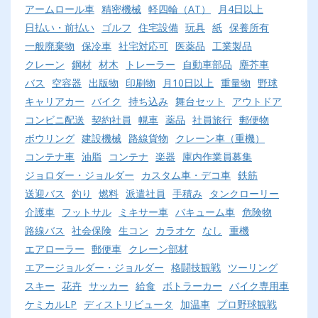
アームロール車
精密機械
軽四輪（AT）
月4日以上
日払い・前払い
ゴルフ
住宅設備
玩具
紙
保養所有
一般廃棄物
保冷車
社宅対応可
医薬品
工業製品
クレーン
鋼材
材木
トレーラー
自動車部品
塵芥車
バス
空容器
出版物
印刷物
月10日以上
重量物
野球
キャリアカー
バイク
持ち込み
舞台セット
アウトドア
コンビニ配送
契約社員
幌車
薬品
社員旅行
郵便物
ボウリング
建設機械
路線貨物
クレーン車（重機）
コンテナ車
油脂
コンテナ
楽器
庫内作業員募集
ジョロダー・ジョルダー
カスタム車・デコ車
鉄筋
送迎バス
釣り
燃料
派遣社員
手積み
タンクローリー
介護車
フットサル
ミキサー車
バキューム車
危険物
路線バス
社会保険
生コン
カラオケ
なし
重機
エアローラー
郵便車
クレーン部材
エアージョルダー・ジョルダー
格闘技観戦
ツーリング
スキー
花卉
サッカー
給食
ボトラーカー
バイク専用車
ケミカルLP
ディストリビュータ
加温車
プロ野球観戦