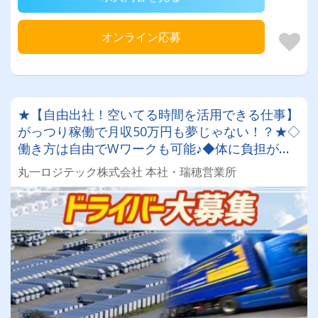
オンライン応募
★【自由出社！空いてる時間を活用できる仕事】
がっつり稼働で月収50万円も夢じゃない！？★◇
働き方は自由でWワークも可能♪◆体に負担がな
いから定年後のセカンドライフにも最適！！【即
丸一ロジテック株式会社 本社・瑞穂営業所
面接、スピード採用可能！】