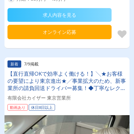
求人内容を見る
オンライン応募
7/9掲載
新着
【直行直帰OKで効率よく働ける！】╲★お客様
の要望により東京進出★╱事業拡大のため、新事
業所の請負回送ドライバー募集！◆丁寧なレクチ
ャーで、未経験でも安心スタート！無理の無い運
有限会社カイザー 東京営業所
行管理で、働きやすさ抜群！
動画あり
休日8日以上