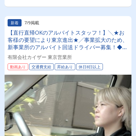
7/9掲載
新着
【直行直帰OKのアルバイトスタッフ！】╲★お
客様の要望により東京進出★╱事業拡大のため、
新事業所のアルバイト回送ドライバー募集！◆丁
寧なレクチャーで、未経験でも安心スタート！無
有限会社カイザー 東京営業所
理の無い運行管理で、働きやすさ抜群！
動画あり
交通費支給
昇給あり
休日8日以上