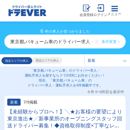
メニュー
会員登録
ログイン
6
件の求人が見つかりました
東京都,バキューム車のドライバー求人・運転手求人一覧
条件変更 >
周辺エリアの求人
指定エリアの求人
「東京都,バキューム車」のドライバー求人・
運転手求人を探すならドラEVERにお任せください！
現在、「東京都,バキューム車」の
ドライバー求人・運転手求人を6件掲載中です。
6 件 0~6件目を表示中
7/9掲載
新着
【未経験からプロへ！】╲★お客様の要望により
東京進出★╱新事業所のオープニングスタッフ回
送ドライバー募集！◆資格取得制度×丁寧なレク