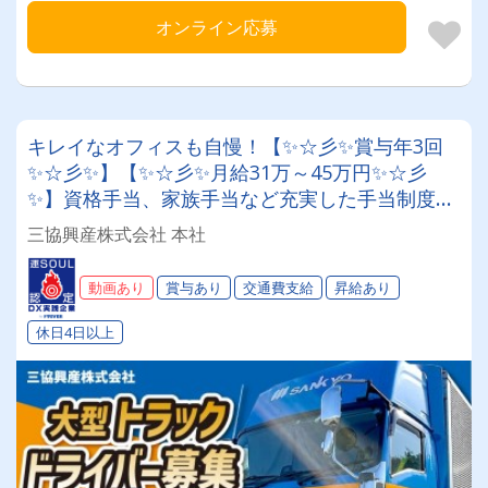
オンライン応募
キレイなオフィスも自慢！【✨☆彡✨賞与年3回
✨☆彡✨】【✨☆彡✨月給31万～45万円✨☆彡
✨】資格手当、家族手当など充実した手当制度あ
り。さらに月給アップ!大型産廃ドライバー│独自
三協興産株式会社 本社
の制度が面白い!!特別手当・大入り手当etc.社員
とその家族を「幸せ」にします！！
動画あり
賞与あり
交通費支給
昇給あり
休日4日以上