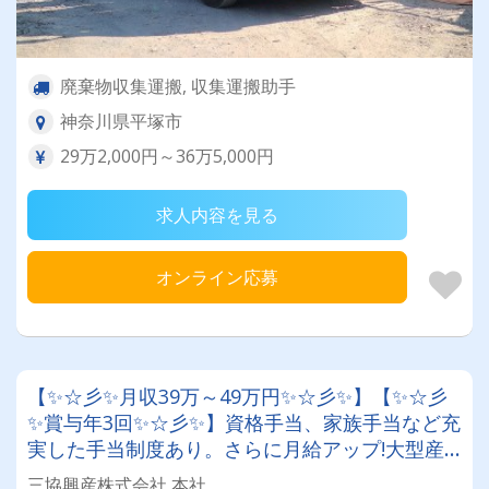
廃棄物収集運搬, 収集運搬助手
神奈川県平塚市
29万2,000円～36万5,000円
求人内容を見る
オンライン応募
【✨☆彡✨月収39万～49万円✨☆彡✨】【✨☆彡
✨賞与年3回✨☆彡✨】資格手当、家族手当など充
実した手当制度あり。さらに月給アップ!大型産
廃ドライバー│独自の制度が面白い!!特別手当・
三協興産株式会社 本社