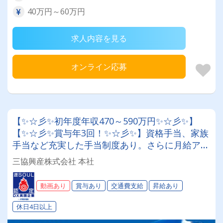
40万円～60万円
求人内容を見る
オンライン応募
【✨☆彡✨初年度年収470～590万円✨☆彡✨】
【✨☆彡✨賞与年3回！✨☆彡✨】資格手当、家族
手当など充実した手当制度あり。さらに月給アッ
プ!大型産廃ドライバー│独自の制度が面白い!!特
三協興産株式会社 本社
別手当・大入り手当etc.社員とその家族を「幸
せ」にします！！キレイなオフィスも自慢！
動画あり
賞与あり
交通費支給
昇給あり
休日4日以上