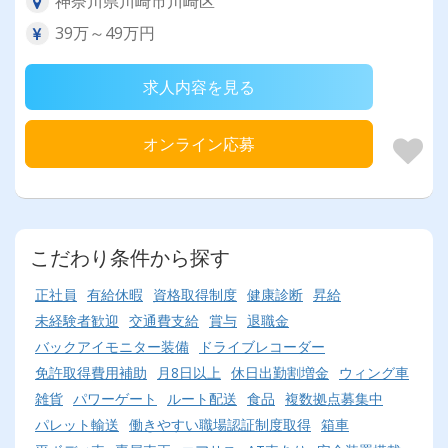
神奈川県川崎市川崎区
39万～49万円
求人内容を見る
オンライン応募
こだわり条件から探す
正社員
有給休暇
資格取得制度
健康診断
昇給
未経験者歓迎
交通費支給
賞与
退職金
バックアイモニター装備
ドライブレコーダー
免許取得費用補助
月8日以上
休日出勤割増金
ウィング車
雑貨
パワーゲート
ルート配送
食品
複数拠点募集中
パレット輸送
働きやすい職場認証制度取得
箱車