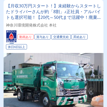
【月収30万円スタート！】未経験からスタートし
たドライバーさんが約「8割」♪正社員・アルバイ
トも選択可能！【20代～50代まで活躍中！廃棄
物運搬ドライバー大募集！】【女子更衣室・女子
神奈川環境開発株式会社 本社
トイレ完備♪♪】
動画あり
賞与あり
交通費支給
昇給あり
休日6日以上