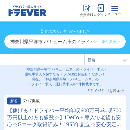
メニュー
会員登録
ログイン
5
件の求人が見つかりました
神奈川県平塚市,バキューム車のドライバー求人・運転手
条件変更 >
「神奈川県平塚市,バキューム車」のドライバー求人・
運転手求人を探すならドラEVERにお任せください！
現在、「神奈川県平塚市,バキューム車」の
ドライバー求人・運転手求人を5件掲載中です。
5 件 0~5件目を表示中
7/17掲載
新着
【稼げる！ドライバー平均年収600万円♪年収700
万円以上の方も多数☆】iDeCo＋導入で老後も安
心☆Gマーク取得済み！1953年創立☆安心安定企