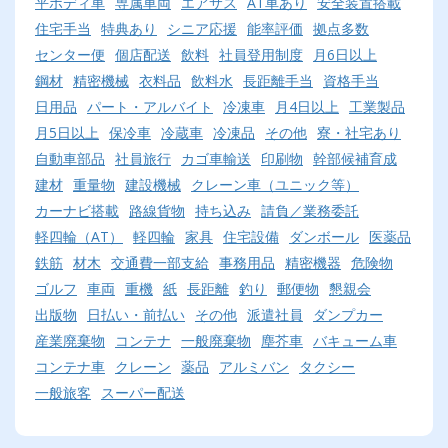
平ボディ車
専属車両
エアサス
AT車あり
安全装置搭載
住宅手当
特典あり
シニア応援
能率評価
拠点多数
センター便
個店配送
飲料
社員登用制度
月6日以上
鋼材
精密機械
衣料品
飲料水
長距離手当
資格手当
日用品
パート・アルバイト
冷凍車
月4日以上
工業製品
月5日以上
保冷車
冷蔵車
冷凍品
その他
寮・社宅あり
自動車部品
社員旅行
カゴ車輸送
印刷物
幹部候補育成
建材
重量物
建設機械
クレーン車（ユニック等）
カーナビ搭載
路線貨物
持ち込み
請負／業務委託
軽四輪（AT）
軽四輪
家具
住宅設備
ダンボール
医薬品
鉄筋
材木
交通費一部支給
事務用品
精密機器
危険物
ゴルフ
車両
重機
紙
長距離
釣り
郵便物
懇親会
出版物
日払い・前払い
その他
派遣社員
ダンプカー
産業廃棄物
コンテナ
一般廃棄物
塵芥車
バキューム車
コンテナ車
クレーン
薬品
アルミバン
タクシー
一般旅客
スーパー配送