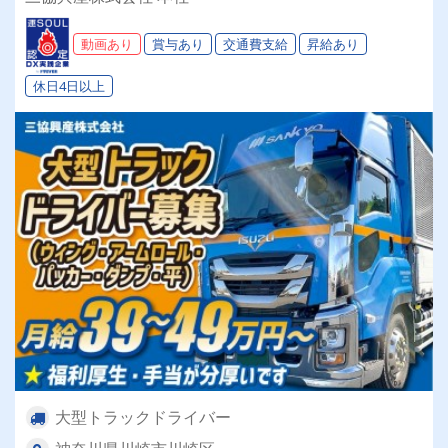
大入り手当etc.社員とその家族を「幸せ」にしま
す！！キレイなオフィスも自慢！
動画あり
賞与あり
交通費支給
昇給あり
休日4日以上
大型トラックドライバー