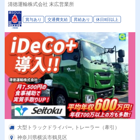
業♪大型タンクローリードライバー募集！【大型
清徳運輸株式会社 末広営業所
免許をお持ちであれば未経験スタートOK！必要
資格は入社後に取得可能♪】
賞与あり
交通費支給
昇給あり
休日8日以上
大型トラックドライバー, トレーラー（牽引）
神奈川県横浜市鶴見区