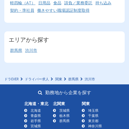
軽四輪（AT）
日用品
食品
請負／業務委託
持ち込み
契約・準社員
働きやすい職場認証制度取得
エリアから探す
群馬県
渋川市
ドラEVER
ドライバー求人
関東
群馬県
渋川市
勤務地から企業を探す
北海道・東北
北関東
関東
北海道
茨城県
埼玉県
青森県
栃木県
千葉県
岩手県
群馬県
東京都
宮城県
神奈川県