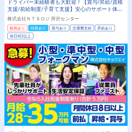
ドライバー未経験者も大歓迎！【賞与/昇給/資格
支援/前給制度/子育て支援】安心のサポート体制
整ってます◎[2024年問題対策済み]
株式会社ＮＴＳロジ 所沢センター
動画あり
特典あり
賞与あり
交通費支給
昇給あり
休日8日以上