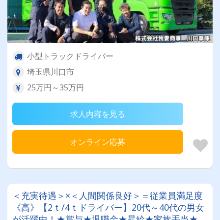
小型トラックドライバー
埼玉県川口市
25万円～35万円
求人内容を見る
オンライン応募
＜充実待遇＞×＜人間関係良好＞＝従業員満足度
《高》【2ｔ/4ｔドライバー】20代～40代の男女
が活躍中！★賞与★退職金★昇給★家族手当★免