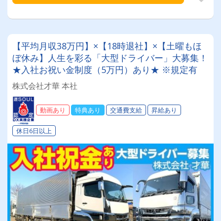
【平均月収38万円】×【18時退社】×【土曜もほ
ぼ休み】人生を彩る「大型ドライバー」大募集！
★入社お祝い金制度（5万円）あり★ ※規定有
株式会社才華 本社
動画あり
特典あり
交通費支給
昇給あり
休日6日以上