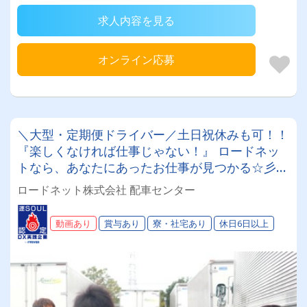
求人内容を見る
オンライン応募
＼大型・定期便ドライバー／土日祝休みも可！！
『楽しくなければ仕事じゃない！』 ロードネッ
トなら、あなたにあったお仕事が見つかる☆彡男
女活躍中♪♪ 経験者優遇☆彡 安定性を重視する方
ロードネット株式会社 配車センター
にも最適！ あなたに合った働き方を始めよう✨
動画あり
賞与あり
寮・社宅あり
休日6日以上