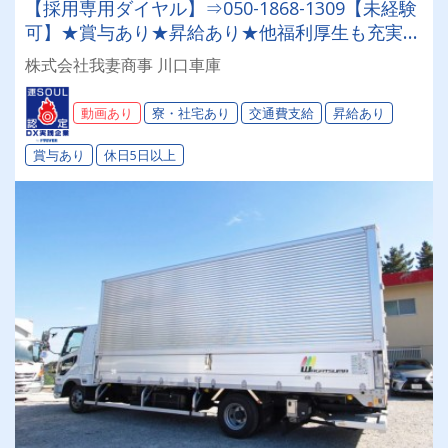
【採用専用ダイヤル】⇒050-1868-1309【未経験
可】★賞与あり★昇給あり★他福利厚生も充実
★★快適な専属車★毎年増車の成長企業★◎あな
株式会社我妻商事 川口車庫
たに合ったお仕事がここにあります◎
動画あり
寮・社宅あり
交通費支給
昇給あり
賞与あり
休日5日以上