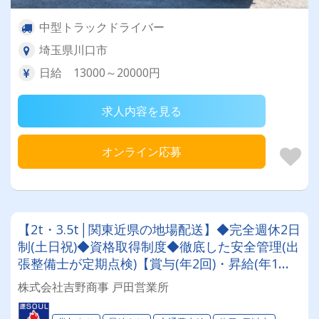
中型トラックドライバー
埼玉県川口市
日給 13000～20000円
求人内容を見る
オンライン応募
【2t・3.5t│関東近県の地場配送】◆完全週休2日
制(土日祝)◆資格取得制度◆徹底した安全管理(出
張整備士が定期点検)【賞与(年2回)・昇給(年1
回)・各種手当】新車続々納車予定あり!!増車・増
株式会社吉野商事 戸田営業所
便に伴う増員募集です✨