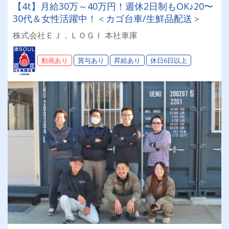
【4t】月給30万～40万円！週休2日制もOK♪20〜
30代＆女性活躍中！＜カゴ台車/生鮮品配送＞
株式会社ＥＪ．ＬＯＧＩ 本社車庫
動画あり
賞与あり
昇給あり
休日6日以上