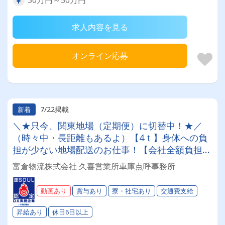
求人内容を見る
オンライン応募
7/22掲載
新着
＼★只今、関東地場（定期便）に切替中！★／
（時々中・長距離もあるよ）【4ｔ】身体への負
担が少ない地場配送のお仕事！【会社全額負担】
免許取得制度でスキルアップも叶います☆彡◎
富倉物流株式会社 久喜営業所車庫点呼事務所
日・祝休み(連休あり)◎用途に応じた借り上げ社
宅（寮）あり（社内規定に準ずる）◎成果報酬◎
動画あり
賞与あり
寮・社宅あり
交通費支給
退職金◎昇給◎未経験OK◎
昇給あり
休日6日以上