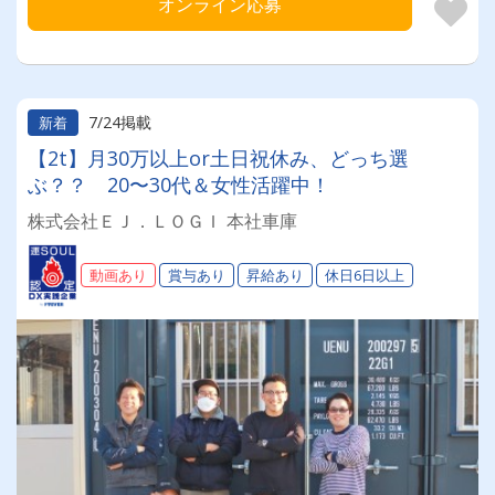
オンライン応募
7/24掲載
新着
【2t】月30万以上or土日祝休み、どっち選
ぶ？？ 20〜30代＆女性活躍中！
株式会社ＥＪ．ＬＯＧＩ 本社車庫
動画あり
賞与あり
昇給あり
休日6日以上