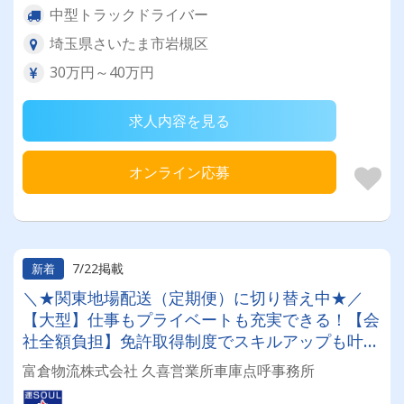
中型トラックドライバー
埼玉県さいたま市岩槻区
30万円～40万円
求人内容を見る
オンライン応募
7/22掲載
新着
＼★関東地場配送（定期便）に切り替え中★／
【大型】仕事もプライベートも充実できる！【会
社全額負担】免許取得制度でスキルアップも叶い
ます☆彡◎日・祝休み(連休あり)◎成果報酬◎退
富倉物流株式会社 久喜営業所車庫点呼事務所
職金◎昇給◎未経験OK◎