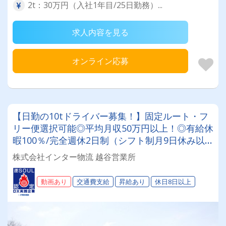
2t：30万円（入社1年目/25日勤務）...
求人内容を見る
オンライン応募
【日勤の10tドライバー募集！】固定ルート・フ
リー便選択可能◎平均月収50万円以上！◎有給休
暇100％/完全週休2日制（シフト制月9日休み以
上）大型連休の取得も可能！★未経験大歓迎！充
株式会社インター物流 越谷営業所
実の研修＆同乗研修で丁寧にお教えします！！
動画あり
交通費支給
昇給あり
休日8日以上