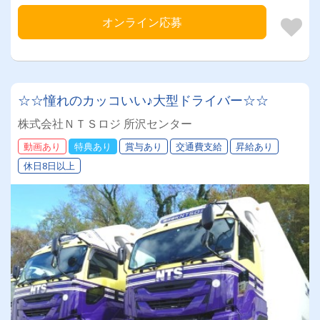
オンライン応募
☆☆憧れのカッコいい♪大型ドライバー☆☆
株式会社ＮＴＳロジ 所沢センター
動画あり
特典あり
賞与あり
交通費支給
昇給あり
休日8日以上