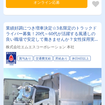
オンライン応募
業績好調につき増車決定☆3名限定のトラックド
ライバー募集！20代～60代が活躍する風通しの
良い職場で安定して働きませんか？女性採用実績
あり★未経験・ブランク大歓迎♪
株式会社エムエスコーポレーション 本社
賞与あり
交通費支給
昇給あり
休日6日以上