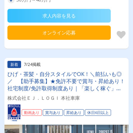
求人内容を見る
オンライン応募
7/24掲載
新着
ひげ・茶髪・自分スタイルでOK！＼前払いも◎
／ 【助手募集】★免許不要で賞与・昇給あり！
社宅制度/免許取得制度あり｜「楽しく稼ぐ」が
合言葉！男女共に活躍中♪
株式会社ＥＪ．ＬＯＧＩ 本社車庫
動画あり
賞与あり
昇給あり
休日6日以上