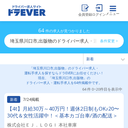
メニュー
会員登録
ログイン
64
件の求人が見つかりました
埼玉県川口市,出版物のドライバー求人・運転手求人一覧
条件変更 >
「埼玉県川口市,出版物」のドライバー求人・
運転手求人を探すならドラEVERにお任せください！
現在、「埼玉県川口市,出版物」の
ドライバー求人・運転手求人を64件掲載中です。
64 件 0~20件目を表示中
7/24掲載
新着
【4t】月給30万～40万円！週休2日制もOK♪20〜
30代＆女性活躍中！＜基本カゴ台車/酒の配送＞
株式会社ＥＪ．ＬＯＧＩ 本社車庫