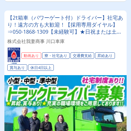
【2t箱車（パワーゲート付）ドライバー】社宅あ
り！遠方の方も大歓迎！【採用専用ダイヤル】
⇒050-1868-1309【未経験可】★日祝または土日
祝日休み★賞与あり★昇給あり★他福利厚生も充
株式会社我妻商事 川口車庫
実★★1人1台専属車★業績好調で毎年増車★◎あ
なたに合ったお仕事がここにあります◎
動画あり
寮・社宅あり
交通費支給
昇給あり
賞与あり
休日4日以上