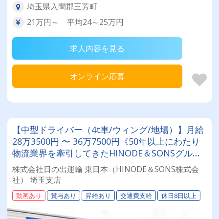
埼玉県入間郡三芳町
21万円～ 平均24～25万円
求人内容を見る
オンライン応募
【中型ドライバー（4t車/ウィング/地場）】月給
28万3500円 〜 36万7500円《50年以上にわたり
物流業界を牽引してきたHINODE＆SONSグルー
プで安定安心を手に入れませんか？》★賞与年2
株式会社日の出運輸 東日本（HINODE＆SONS株式会
回★退職金制度★年間休日126日★土・日・祝日
社） 埼玉支店
休み★未経験歓迎
動画あり
賞与あり
昇給あり
交通費支給
休日8日以上