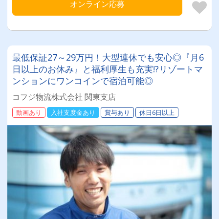
オンライン応募
最低保証27～29万円！大型連休でも安心◎『月6
日以上のお休み』と福利厚生も充実!?リゾートマ
ンションにワンコインで宿泊可能◎
コフジ物流株式会社 関東支店
動画あり
入社支度金あり
賞与あり
休日6日以上