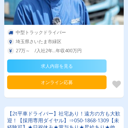
中型トラックドライバー
埼玉県さいたま市緑区
27万～ /入社2年…年収400万円
求人内容を見る
オンライン応募
【2t平車ドライバー】社宅あり！遠方の方も大歓
迎！【採用専用ダイヤル】⇒050-1868-1309【未
経験可】★日祝休み★賞与あり★昇給あり★他福