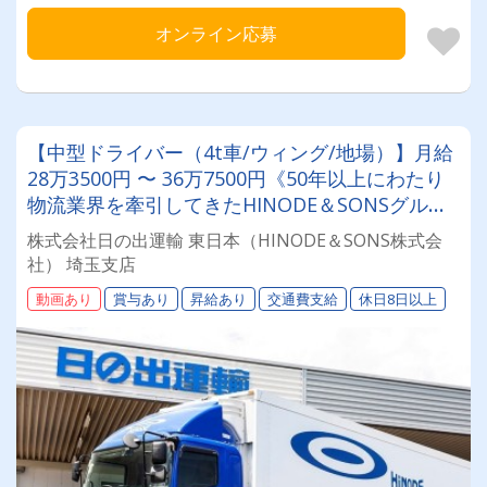
オンライン応募
【中型ドライバー（4t車/ウィング/地場）】月給
28万3500円 〜 36万7500円《50年以上にわたり
物流業界を牽引してきたHINODE＆SONSグルー
プで安定安心を手に入れませんか？》★賞与年2
株式会社日の出運輸 東日本（HINODE＆SONS株式会
回★退職金制度★年間休日126日★土・日・祝日
社） 埼玉支店
休み★未経験歓迎
動画あり
賞与あり
昇給あり
交通費支給
休日8日以上