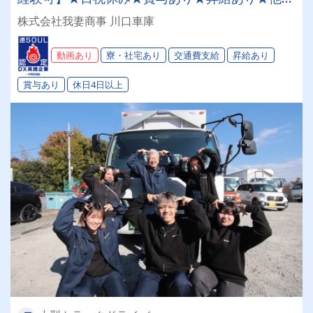
利厚生も充実★毎年増車＆専属車貸与の安定環
株式会社我妻商事 川口車庫
境！あなたに合ったお仕事がここにあります◎
動画あり
寮・社宅あり
交通費支給
昇給あり
賞与あり
休日4日以上