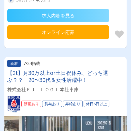
求人内容を見る
オンライン応募
7/24掲載
新着
【2t】月30万以上or土日祝休み、どっち選
ぶ？？ 20〜30代＆女性活躍中！
株式会社ＥＪ．ＬＯＧＩ 本社車庫
動画あり
賞与あり
昇給あり
休日6日以上