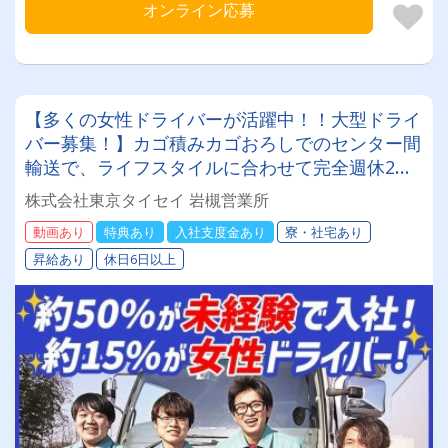
オンライン応募
【多くの女性ドライバーが活躍中！！大型ドライ
バー募集！】カゴ積みカゴおろしでのセンター間
輸送で、ライフスタイルに合わせて完全週休2日
も可能です。ミドル・シニア世代・女性・主婦
株式会社東京タイセイ 岩槻営業所
（主夫）が活躍しております研修も充実していま
動画あり
特典あり
入社支度金あり
寮・社宅あり
すのでブランクがあっても安心社員寮を完備して
昇給あり
休日6日以上
いるので遠方の方でも安心して入社いただけま
す！