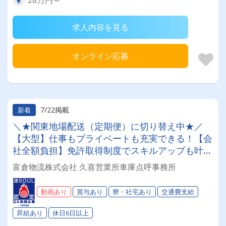
求人内容を見る
オンライン応募
7/22掲載
新着
＼★関東地場配送（定期便）に切り替え中★／
【大型】仕事もプライベートも充実できる！【会
社全額負担】免許取得制度でスキルアップも叶い
ます☆彡◎日・祝休み(連休あり)◎成果報酬◎退
富倉物流株式会社 久喜営業所車庫点呼事務所
職金◎昇給◎未経験OK◎
動画あり
賞与あり
寮・社宅あり
交通費支給
昇給あり
休日6日以上