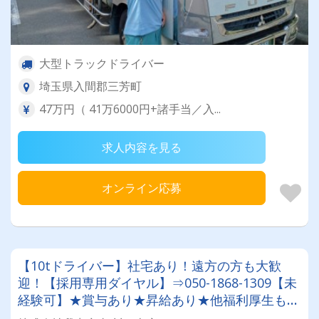
大型トラックドライバー
埼玉県入間郡三芳町
47万円（ 41万6000円+諸手当／入...
求人内容を見る
オンライン応募
【10tドライバー】社宅あり！遠方の方も大歓
迎！【採用専用ダイヤル】⇒050-1868-1309【未
経験可】★賞与あり★昇給あり★他福利厚生も充
実★◎あなたに合ったお仕事がここにあります