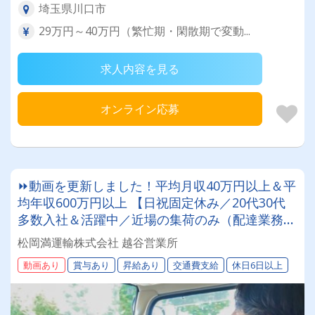
埼玉県川口市
29万円～40万円（繁忙期・閑散期で変動...
求人内容を見る
オンライン応募
⏩動画を更新しました！平均月収40万円以上＆平
均年収600万円以上 【日祝固定休み／20代30代
多数入社＆活躍中／近場の集荷のみ（配達業務無
し）】【100周年に向けて】おかげさまで設立77
松岡満運輸株式会社 越谷営業所
周年1000人規模の会社で一緒に働きませんか?!ま
動画あり
賞与あり
昇給あり
交通費支給
休日6日以上
つおかまんの未来を担うドライバー積極採用中！