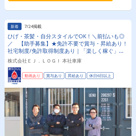
7/24掲載
新着
ひげ・茶髪・自分スタイルでOK！＼前払いも◎
／ 【助手募集】★免許不要で賞与・昇給あり！
社宅制度/免許取得制度あり｜「楽しく稼ぐ」が
合言葉！男女共に活躍中♪
株式会社ＥＪ．ＬＯＧＩ 本社車庫
動画あり
賞与あり
昇給あり
休日6日以上