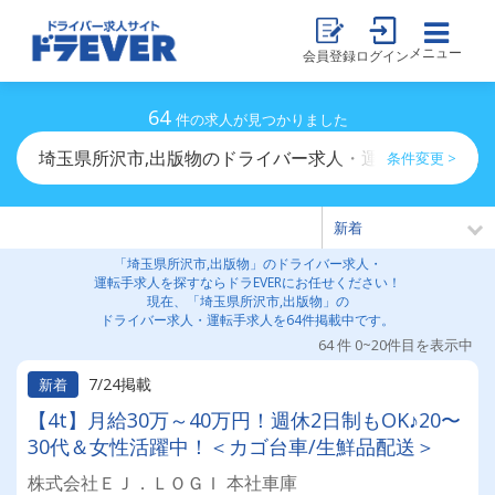
メニュー
会員登録
ログイン
64
件の求人が見つかりました
埼玉県所沢市,出版物のドライバー求人・運転手求人一覧
条件変更 >
「埼玉県所沢市,出版物」のドライバー求人・
運転手求人を探すならドラEVERにお任せください！
現在、「埼玉県所沢市,出版物」の
ドライバー求人・運転手求人を64件掲載中です。
64 件 0~20件目を表示中
7/24掲載
新着
【4t】月給30万～40万円！週休2日制もOK♪20〜
30代＆女性活躍中！＜カゴ台車/生鮮品配送＞
株式会社ＥＪ．ＬＯＧＩ 本社車庫