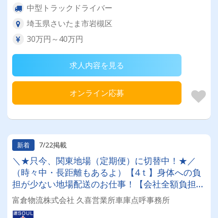
中型トラックドライバー
埼玉県さいたま市岩槻区
30万円～40万円
求人内容を見る
オンライン応募
7/22掲載
新着
＼★只今、関東地場（定期便）に切替中！★／
（時々中・長距離もあるよ）【4ｔ】身体への負
担が少ない地場配送のお仕事！【会社全額負担】
免許取得制度でスキルアップも叶います☆彡◎
富倉物流株式会社 久喜営業所車庫点呼事務所
日・祝休み(連休あり)◎用途に応じた借り上げ社