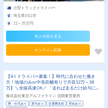
小型トラックドライバー
埼玉県川口市
22～35万円
求人内容を見る
オンライン応募
【4ｔドライバー募集！】時代に合わせた働き
方！地場のみor中長距離有りで月収32万～38
万】＼全線高速OK／ 「走れば走るだけ給与に還
元」されるから、モチベーションも常にMAX♪寮
株式会社東京アルファライン 北関東営業所
ありで遠方からの応募も大歓迎★
寮・社宅あり
賞与あり
交通費支給
昇給あり