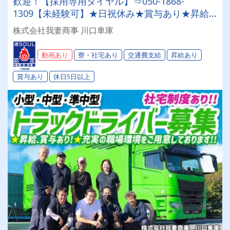
歓迎！【採用専用ダイヤル】⇒050-1868-
1309【未経験可】★日祝休み★賞与あり★昇給
あり★他福利厚生も充実★【業績好調】毎年増車
株式会社我妻商事 川口車庫
中！あなた専用のPG車をご用意！◎あなたに合
ったお仕事がここにあります◎
動画あり
寮・社宅あり
交通費支給
昇給あり
賞与あり
休日5日以上