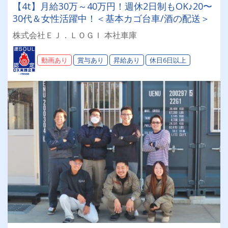
【4t】月給30万～40万円！週休2日制もOK♪20〜
30代＆女性活躍中！＜基本カゴ台車/酒の配送＞
株式会社ＥＪ．ＬＯＧＩ 本社車庫
動画あり
賞与あり
昇給あり
休日6日以上