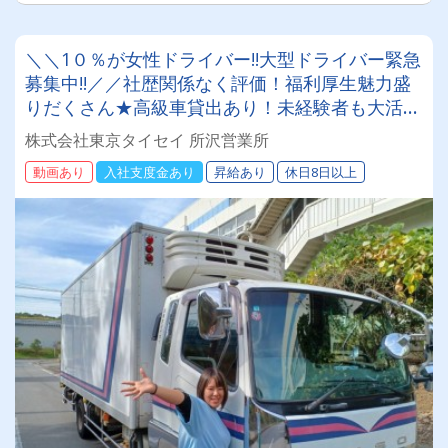
＼＼1０％が女性ドライバー!!大型ドライバー緊急
募集中!!／／社歴関係なく評価！福利厚生魅力盛
りだくさん★高級車貸出あり！未経験者も大活躍
中！！寮・社宅完備しているので遠方の方でも安
株式会社東京タイセイ 所沢営業所
心して入社いただけます！
動画あり
入社支度金あり
昇給あり
休日8日以上