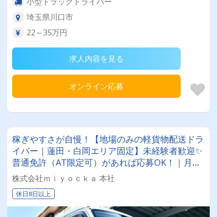
小型トラックドライバー
埼玉県川口市
22～35万円
求人内容を見る
オンライン応募
稼ぎやすさが自慢！【地場のみの軽貨物配送ドラ
イバー｜蓮田・白岡エリア固定】未経験者歓迎✨
普通免許（AT限定可）があれば応募OK！｜月給
30万～70万円｜完全週休2日制＆残業なし
株式会社ｍｉｙｏｃｋａ 本社
休日8日以上