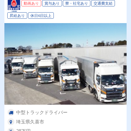
宅（寮）あり（社内規定に準ずる）◎成果報酬◎
動画あり
賞与あり
寮・社宅あり
交通費支給
退職金◎昇給◎未経験OK◎
昇給あり
休日6日以上
中型トラックドライバー
埼玉県久喜市
28万円～