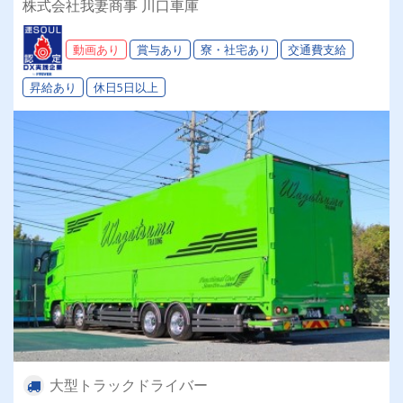
株式会社我妻商事 川口車庫
◎【完全専属車両】業績好調の証、毎年増車中！
動画あり
賞与あり
寮・社宅あり
交通費支給
昇給あり
休日5日以上
大型トラックドライバー