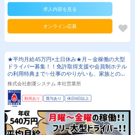
求人内容を見る
オンライン応募
★平均月給45万円×土日休み★月～金稼働の大型
ドライバー募集！！免許取得支援や会員制ホテル
の利用特典まで✨仕事のやりがいも、家族との時
間も、どちらも妥協したくないあなたへ◎
株式会社創運システム 本社営業所
動画あり
賞与あり
休日6日以上