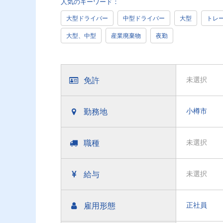
人気のキーワード：
大型ドライバー
中型ドライバー
大型
トレ
大型、中型
産業廃棄物
夜勤
免許
未選択
勤務地
小樽市
職種
未選択
給与
未選択
雇用形態
正社員