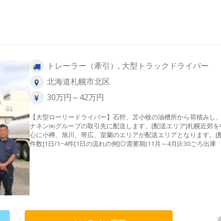
トレーラー（牽引）, 大型トラックドライバー
北海道札幌市北区
30万円～42万円
【大型ローリードライバー】石狩、苫小牧の油槽所から荷積みし
ナネン㈱グループの取引先に配送します。[配送エリア]札幌近郊を
心に小樽、旭川、帯広、室蘭のエリアが配送エリアとなります。[
件数]1日/1~4件[1日の流れの例]◎需要期(11月～4月)3:30ごろ
↓4:00ごろ油槽所にて荷積み ↓各需要家への配送（2～4か
↓14:00ころ帰社