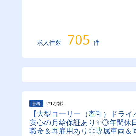
705
求人件数
件
7/17掲載
新着
【大型ローリー（牽引）ドライ
安心の月給保証あり✨◎年間休日
職金＆再雇用あり◎専属車両＆