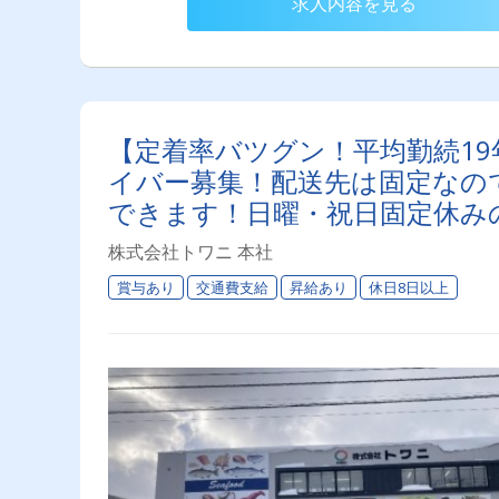
求人内容を見る
【定着率バツグン！平均勤続19
イバー募集！配送先は固定なの
できます！日曜・祝日固定休み
長く活躍できます◎
株式会社トワニ 本社
賞与あり
交通費支給
昇給あり
休日8日以上