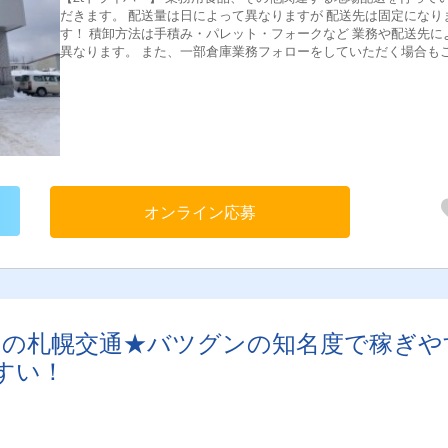
だきます。 配送量は日によって異なりますが 配送先は固定になり
す！ 積卸方法は手積み・パレット・フォークなど 業務や配送先に
異なります。 また、一部倉庫業務フォローをしていただく場合も
います。 ＜配送エリア＞ 主に札幌市及び近郊 ＜1日の流れ（一例）＞
6:00 出勤 検品チェック・積込 ↓ 7:00 出発 ↓ 午前分配送 ↓ 札
に戻りお昼休憩（1時間） ↓ 午後分 検品チェック・積込・配送 ↓
16:00 札幌店に戻る、翌日分積込 ↓ 17:00 退勤、お疲れ様でし
オンライン応募
じみの札幌交通★バツグンの知名度で稼ぎや
すい！