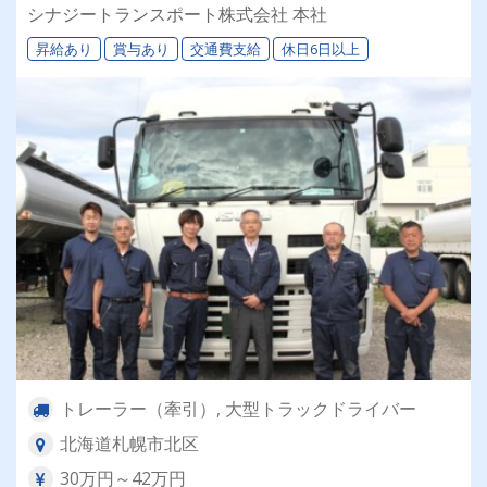
退職金＆再雇用あり◎専属車両＆同乗研修あり！
シナジートランスポート株式会社 本社
昇給あり
賞与あり
交通費支給
休日6日以上
トレーラー（牽引）, 大型トラックドライバー
北海道札幌市北区
30万円～42万円