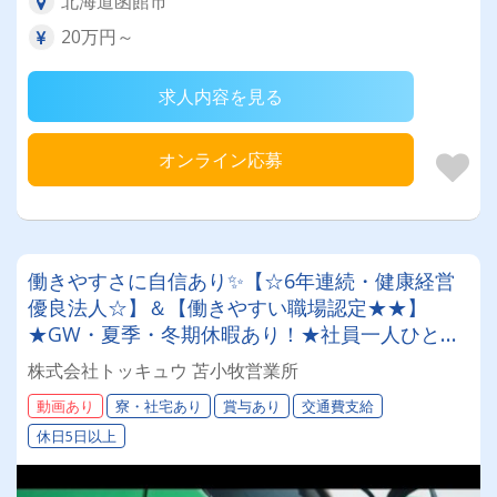
北海道函館市
20万円～
求人内容を見る
オンライン応募
働きやすさに自信あり✨【☆6年連続・健康経営
優良法人☆】＆【働きやすい職場認定★★】
★GW・夏季・冬期休暇あり！★社員一人ひとり
を大切にする昭和34年設立の安定企業！＜未経験
株式会社トッキュウ 苫小牧営業所
者も大歓迎！トレーラードライバー＞
動画あり
寮・社宅あり
賞与あり
交通費支給
休日5日以上