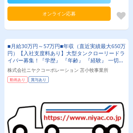
オンライン応募
■月給30万円～57万円■年収（直近実績最大650万
円）【入社支度料あり】大型タンクローリードラ
イバー募集！『学歴』 『年齢』 『経験』 一切不
問◎男女問わず活躍できる環境です。
株式会社ニヤクコーポレーション 苫小牧事業所
動画あり
賞与あり