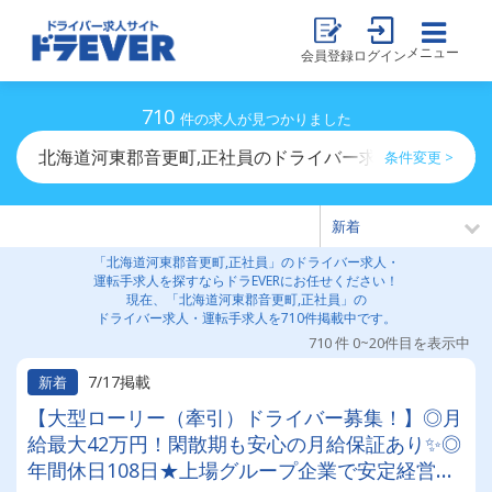
メニュー
会員登録
ログイン
710
件の求人が見つかりました
北海道河東郡音更町,正社員のドライバー求人・運転手求
条件変更 >
「北海道河東郡音更町,正社員」のドライバー求人・
運転手求人を探すならドラEVERにお任せください！
現在、「北海道河東郡音更町,正社員」の
ドライバー求人・運転手求人を710件掲載中です。
710 件 0~20件目を表示中
7/17掲載
新着
【大型ローリー（牽引）ドライバー募集！】◎月
給最大42万円！閑散期も安心の月給保証あり✨◎
年間休日108日★上場グループ企業で安定経営◎