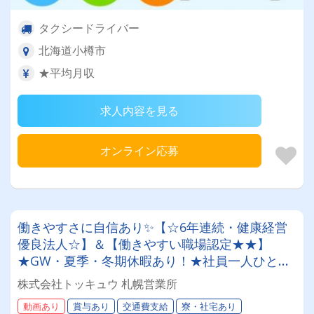
タクシードライバー
北海道小樽市
★平均月収
求人内容を見る
オンライン応募
働きやすさに自信あり✨【☆6年連続・健康経営
優良法人☆】＆【働きやすい職場認定★★】
★GW・夏季・冬期休暇あり！★社員一人ひとり
を大切にする昭和34年設立の安定企業！＜未経験
株式会社トッキュウ 札幌営業所
者も大歓迎！7tドライバー＞
動画あり
賞与あり
交通費支給
寮・社宅あり