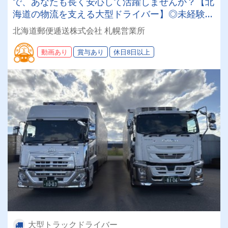
で、あなたも長く安心して活躍しませんか？【北
海道の物流を支える大型ドライバー】◎未経験歓
迎◎残業月平均8～9時間◎賞与年3回（昨年度実
北海道郵便逓送株式会社 札幌営業所
績：計4.05ヶ月分）◎カゴ台車メイン
動画あり
賞与あり
休日8日以上
大型トラックドライバー