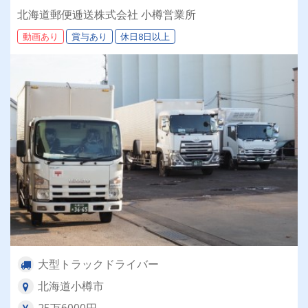
迎◎残業月平均8～9時間◎賞与年3回（昨年度実
北海道郵便逓送株式会社 小樽営業所
績：計4.05ヶ月分）◎カゴ台車メイン
動画あり
賞与あり
休日8日以上
大型トラックドライバー
北海道小樽市
25万6000円