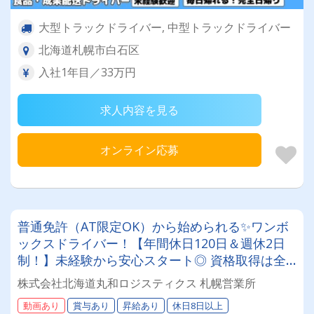
大型トラックドライバー, 中型トラックドライバー
北海道札幌市白石区
入社1年目／33万円
求人内容を見る
オンライン応募
普通免許（AT限定OK）から始められる✨ワンボ
ックスドライバー！【年間休日120日＆週休2日
制！】未経験から安心スタート◎ 資格取得は全
額会社負担！安定基盤で働くドライバー募集！
株式会社北海道丸和ロジスティクス 札幌営業所
年齢・性別問わず活躍できるお仕事です✨
動画あり
賞与あり
昇給あり
休日8日以上