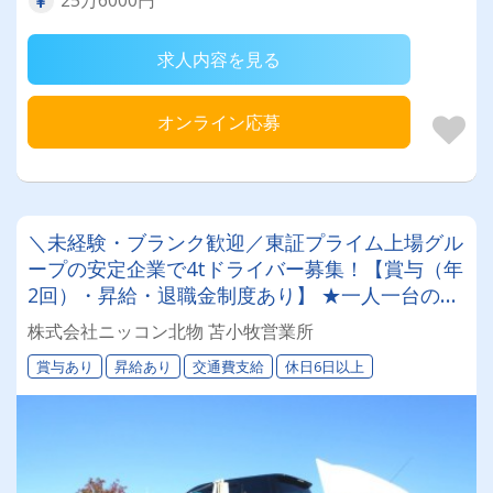
求人内容を見る
オンライン応募
＼未経験・ブランク歓迎／東証プライム上場グル
ープの安定企業で4tドライバー募集！【賞与（年
2回）・昇給・退職金制度あり】 ★一人一台の専
属車両★無事故等で月給17,000円UPのチャンス
株式会社ニッコン北物 苫小牧営業所
◎★資格取得支援制度★希望休＆育休実績あり！
賞与あり
昇給あり
交通費支給
休日6日以上
女性ドライバーも活躍中の働きやすい職場です♪