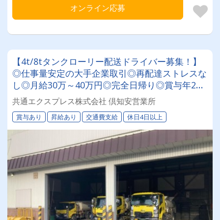
オンライン応募
【4t/8tタンクローリー配送ドライバー募集！】
◎仕事量安定の大手企業取引◎再配達ストレスな
し◎月給30万～40万円◎完全日帰り◎賞与年2回
◎60歳以降も長く活躍できる環境です！★研修充
共通エクスプレス株式会社 倶知安営業所
実で未経験の方も安心★
賞与あり
昇給あり
交通費支給
休日4日以上