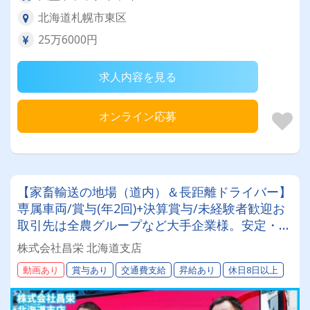
北海道札幌市東区
25万6000円
求人内容を見る
オンライン応募
【家畜輸送の地場（道内）＆長距離ドライバー】
専属車両/賞与(年2回)+決算賞与/未経験者歓迎お
取引先は全農グループなど大手企業様。安定・安
心の待遇です☆当社独自の待遇☆燃費ランキング
株式会社昌栄 北海道支店
上位14位には毎月最大4万円～4000円支給♪
動画あり
賞与あり
交通費支給
昇給あり
休日8日以上