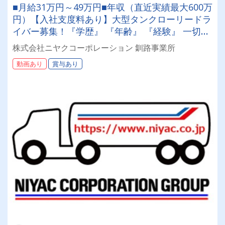
■月給31万円～49万円■年収（直近実績最大600万
円）【入社支度料あり】大型タンクローリードラ
イバー募集！『学歴』 『年齢』 『経験』 一切不
問◎男女問わず活躍できる環境です。
株式会社ニヤクコーポレーション 釧路事業所
動画あり
賞与あり