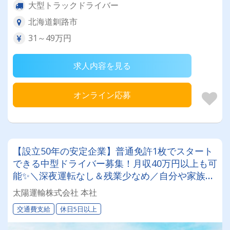
大型トラックドライバー
北海道釧路市
31～49万円
求人内容を見る
オンライン応募
【設立50年の安定企業】普通免許1枚でスタート
できる中型ドライバー募集！月収40万円以上も可
能✨＼深夜運転なし＆残業少なめ／自分や家族と
の時間を大切にしながら働けます♪ ★一人一台の
太陽運輸株式会社 本社
専用車両
交通費支給
休日5日以上