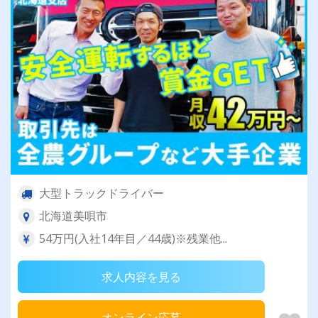
大型トラックドライバー
北海道美唄市
54万円(入社14年目／44歳)※残業他...
求人内容を見る
オンライン応募