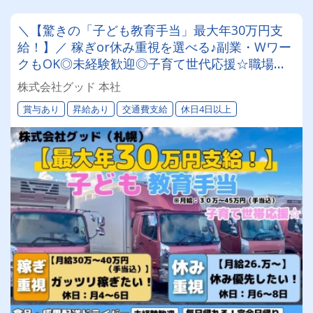
＼【驚きの「子ども教育手当」最大年30万円支
給！】／ 稼ぎor休み重視を選べる♪副業・Wワー
クもOK◎未経験歓迎◎子育て世代応援☆職場見
学ありで安心◎食品・青果の配送ドライバー募集
株式会社グッド 本社
★
賞与あり
昇給あり
交通費支給
休日4日以上