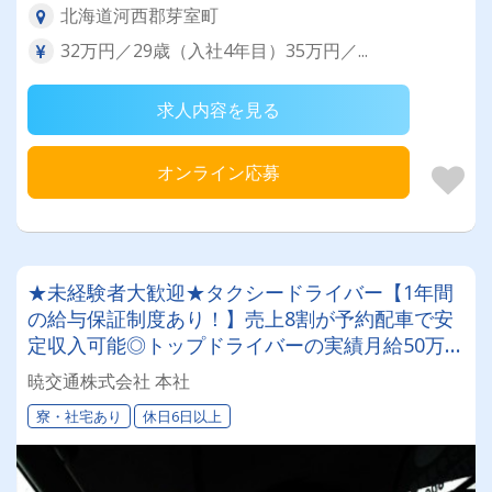
北海道河西郡芽室町
32万円／29歳（入社4年目）35万円／...
求人内容を見る
オンライン応募
★未経験者大歓迎★タクシードライバー【1年間
の給与保証制度あり！】売上8割が予約配車で安
定収入可能◎トップドライバーの実績月給50万
円!!!寮完備で6か月間家賃無料
暁交通株式会社 本社
寮・社宅あり
休日6日以上