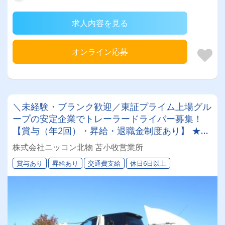
求人内容を見る
オンライン応募
＼未経験・ブランク歓迎／東証プライム上場グル
ープの安定企業でトレーラードライバー募集！
【賞与（年2回）・昇給・退職金制度あり】 ★一
人一台の専属車両★無事故等で月給24,000円UP
株式会社ニッコン北物 苫小牧営業所
のチャンス◎★資格取得支援制度★希望休＆育休
賞与あり
昇給あり
交通費支給
休日6日以上
実績あり！女性ドライバーも活躍中の働きやすい
職場です♪