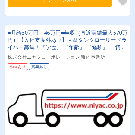
■月給30万円～46万円■年収（直近実績最大570万
円）【入社支度料あり】大型タンクローリードラ
イバー募集！『学歴』 『年齢』 『経験』 一切不
問◎男女問わず活躍できる環境です。
株式会社ニヤクコーポレーション 稚内事業所
動画あり
賞与あり