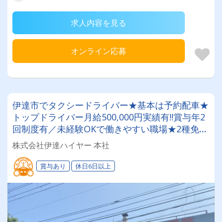
求人内容を見る
オンライン応募
伊達市でタクシードライバー★基本は予約配車★
トップドライバー月給500,000円実績有!!賞与年2
回制度有／未経験OKで働きやすい職場★2種免許
取得費用は会社負担！
株式会社伊達ハイヤー 本社
賞与あり
休日6日以上