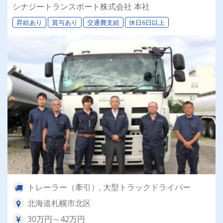
退職金＆再雇用あり◎専属車両＆同乗研修あり！
シナジートランスポート株式会社 本社
昇給あり
賞与あり
交通費支給
休日6日以上
トレーラー（牽引）, 大型トラックドライバー
北海道札幌市北区
30万円～42万円