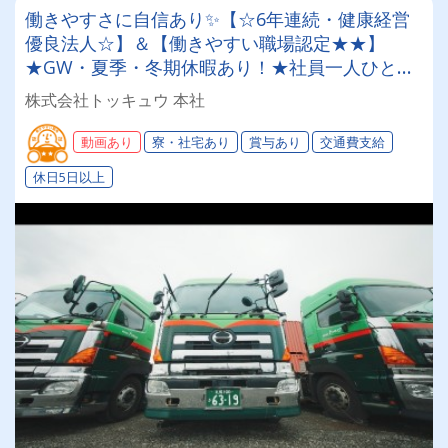
働きやすさに自信あり✨【☆6年連続・健康経営
優良法人☆】＆【働きやすい職場認定★★】
★GW・夏季・冬期休暇あり！★社員一人ひとり
を大切にする昭和34年設立の安定企業！＜経験者
株式会社トッキュウ 本社
大歓迎！7tユニックドライバー＞
動画あり
寮・社宅あり
賞与あり
交通費支給
休日5日以上