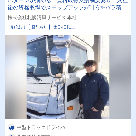
後の資格取得でステップアップが叶う✨バラ積み
バラ卸しは一切無し！荷役作業負担が少ないお仕
株式会社札幌清興サービス 本社
事です！
昇給あり
賞与あり
休日4日以上
中型トラックドライバー