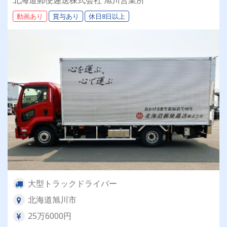
績：計4.05ヶ月分）◎カゴ台車メイン
動画あり
賞与あり
休日8日以上
大型トラックドライバー
北海道旭川市
25万6000円