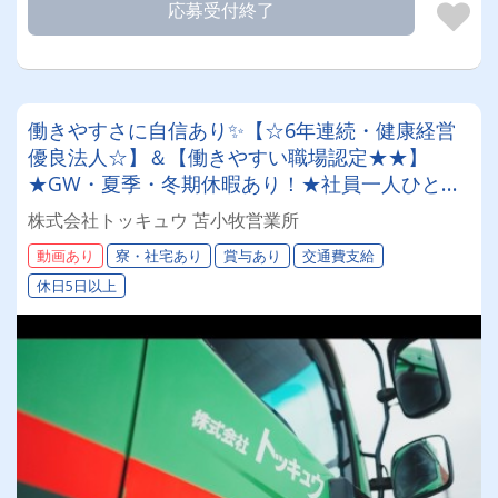
応募受付終了
働きやすさに自信あり✨【☆6年連続・健康経営
優良法人☆】＆【働きやすい職場認定★★】
★GW・夏季・冬期休暇あり！★社員一人ひとり
を大切にする昭和34年設立の安定企業！＜未経験
株式会社トッキュウ 苫小牧営業所
者も大歓迎！4tドライバー＞
動画あり
寮・社宅あり
賞与あり
交通費支給
休日5日以上