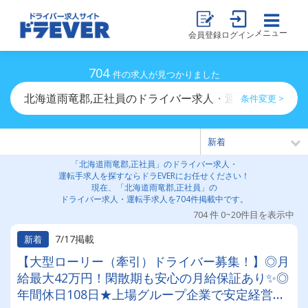
メニュー
会員登録
ログイン
704
件の求人が見つかりました
北海道雨竜郡,正社員のドライバー求人・運転手求人一覧
条件変更 >
「北海道雨竜郡,正社員」のドライバー求人・
運転手求人を探すならドラEVERにお任せください！
現在、「北海道雨竜郡,正社員」の
ドライバー求人・運転手求人を704件掲載中です。
704 件 0~20件目を表示中
7/17掲載
新着
【大型ローリー（牽引）ドライバー募集！】◎月
給最大42万円！閑散期も安心の月給保証あり✨◎
年間休日108日★上場グループ企業で安定経営◎