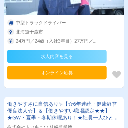
中型トラックドライバー
北海道千歳市
24万円／24歳（入社3年目）27万円／...
求人内容を見る
オンライン応募
働きやすさに自信あり✨【☆6年連続・健康経営
優良法人☆】＆【働きやすい職場認定★★】
★GW・夏季・冬期休暇あり！★社員一人ひとり
を大切にする昭和34年設立の安定企業！＜未経験
株式会社トッキュウ 札幌営業所