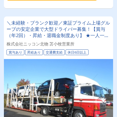
＼未経験・ブランク歓迎／東証プライム上場グル
ープの安定企業で大型ドライバー募集！【賞与
（年2回）・昇給・退職金制度あり】 ★一人一台
の専属車両★無事故等で月給2万円UPのチャンス
株式会社ニッコン北物 苫小牧営業所
◎★資格取得支援制度★希望休＆育休実績あり！
賞与あり
昇給あり
交通費支給
休日6日以上
女性ドライバーも活躍中の働きやすい職場です♪