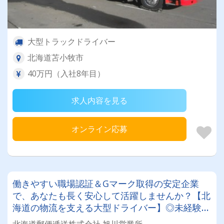
大型トラックドライバー
北海道苫小牧市
40万円（入社8年目）
求人内容を見る
オンライン応募
働きやすい職場認証＆Gマーク取得の安定企業
で、あなたも長く安心して活躍しませんか？【北
海道の物流を支える大型ドライバー】◎未経験歓
迎◎残業月平均8～9時間◎賞与年3回（昨年度実
北海道郵便逓送株式会社 旭川営業所