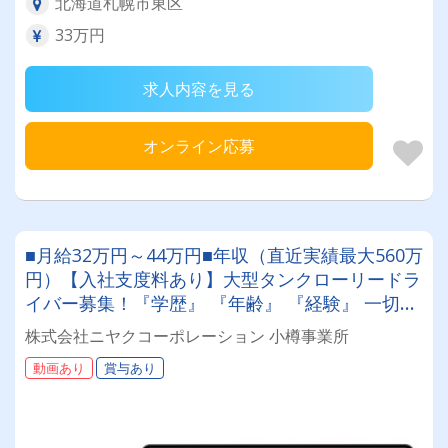
北海道札幌市東区
33万円
求人内容を見る
オンライン応募
■月給32万円～44万円■年収（直近実績最大560万
円）【入社支度料あり】大型タンクローリードラ
イバー募集！『学歴』 『年齢』 『経験』 一切不
問◎男女問わず活躍できる環境です。
株式会社ニヤクコーポレーション 小樽事業所
動画あり
賞与あり