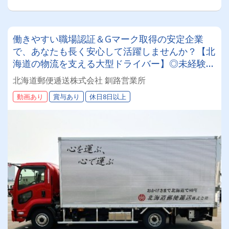
働きやすい職場認証＆Gマーク取得の安定企業
で、あなたも長く安心して活躍しませんか？【北
海道の物流を支える大型ドライバー】◎未経験歓
迎◎残業月平均8～9時間◎賞与年3回（昨年度実
北海道郵便逓送株式会社 釧路営業所
績：計4.05ヶ月分）◎カゴ台車メイン
動画あり
賞与あり
休日8日以上