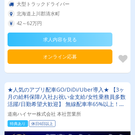
大型トラックドライバー
北海道上川郡清水町
42～62万円
求人内容を見る
オンライン応募
★人気のアプリ配車GO/DiDi/Uber導入★ 【3ヶ
月の給料保障/入社お祝い金支給/女性乗務員多数
活躍/日勤希望大歓迎】 無線配車率65%以上！乗
務員のライフスタイルを尊重！希望に合わせてシ
道南ハイヤー株式会社 本社営業所
フト調整が可能★ 売上向上を目指していきま
特典あり
休日6日以上
す！