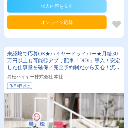
求人内容を見る
オンライン応募
未経験で応募OK★ハイヤードライバー★月給30
万円以上も可能◎アプリ配車「DiDi」導入！安定
した仕事量を確保／完全予約制だから安心！流し
での営業一切ナシ！空港送迎・法人の定期輸送・
島松ハイヤー株式会社 本社
ジャンボタクシーでの輸送対応！
休日6日以上