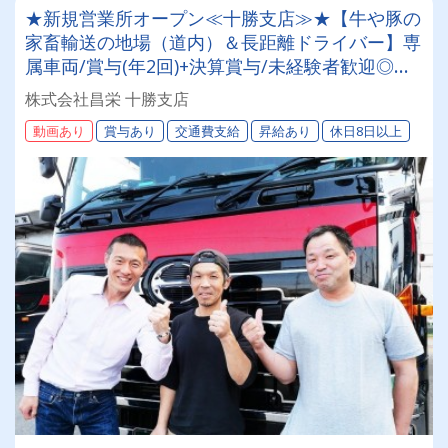
★新規営業所オープン≪十勝支店≫★【牛や豚の
家畜輸送の地場（道内）＆長距離ドライバー】専
属車両/賞与(年2回)+決算賞与/未経験者歓迎◎お
取引先は全農グループなど大手企業様。安定・安
株式会社昌栄 十勝支店
心の待遇です☆当社独自の待遇☆燃費ランキング
動画あり
賞与あり
交通費支給
昇給あり
休日8日以上
上位14位には毎月最大4万円～4000円支給♪