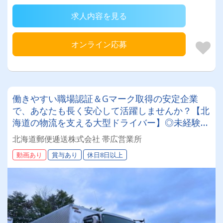
求人内容を見る
オンライン応募
働きやすい職場認証＆Gマーク取得の安定企業
で、あなたも長く安心して活躍しませんか？【北
海道の物流を支える大型ドライバー】◎未経験歓
迎◎残業月平均8～9時間◎賞与年3回（昨年度実
北海道郵便逓送株式会社 帯広営業所
績：計4.05ヶ月分）◎カゴ台車メイン
動画あり
賞与あり
休日8日以上