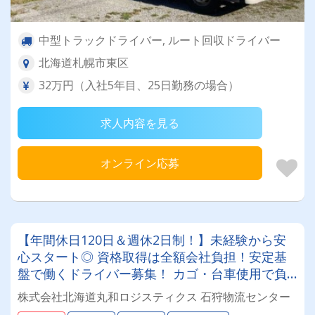
中型トラックドライバー, ルート回収ドライバー
北海道札幌市東区
32万円（入社5年目、25日勤務の場合）
求人内容を見る
オンライン応募
【年間休日120日＆週休2日制！】未経験から安
心スタート◎ 資格取得は全額会社負担！安定基
盤で働くドライバー募集！ カゴ・台車使用で負
担少なめ♪年齢・性別問わず活躍できるお仕事で
株式会社北海道丸和ロジスティクス 石狩物流センター
す✨