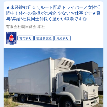
★未経験歓迎☆＼ルート配送ドライバー／女性活
躍中！体への負担が比較的少ないお仕事です★賞
与/昇給/社員同士仲良く温かい職場です◎
有限会社朝日商会 本社
賞与あり
交通費支給
昇給あり