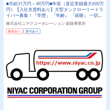
■月給31万円～49万円■年収（直近実績最大600万
円）【入社支度料あり】大型タンクローリードラ
イバー募集！『学歴』 『年齢』 『経験』 一切不
問◎男女問わず活躍できる環境です。
株式会社ニヤクコーポレーション 釧路事業所
動画あり
賞与あり