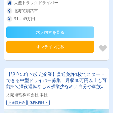
大型トラックドライバー
北海道釧路市
31～49万円
求人内容を見る
オンライン応募
【設立50年の安定企業】普通免許1枚でスタート
できる中型ドライバー募集！月収40万円以上も可
能✨＼深夜運転なし＆残業少なめ／自分や家族と
の時間を大切にしながら働けます♪ ★一人一台の
太陽運輸株式会社 本社
専用車両
交通費支給
休日5日以上