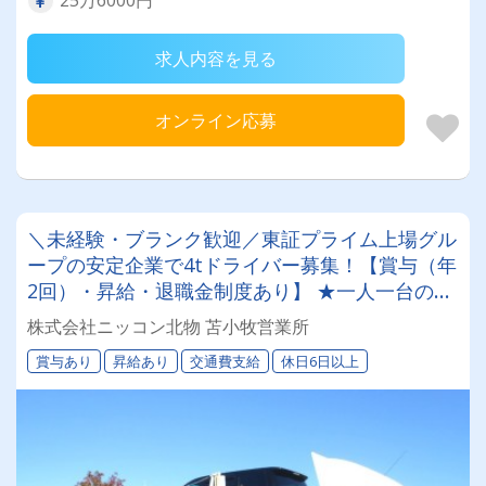
求人内容を見る
オンライン応募
＼未経験・ブランク歓迎／東証プライム上場グル
ープの安定企業で4tドライバー募集！【賞与（年
2回）・昇給・退職金制度あり】 ★一人一台の専
属車両★無事故等で月給17,000円UPのチャンス
株式会社ニッコン北物 苫小牧営業所
◎★資格取得支援制度★希望休＆育休実績あり！
賞与あり
昇給あり
交通費支給
休日6日以上
女性ドライバーも活躍中の働きやすい職場です♪