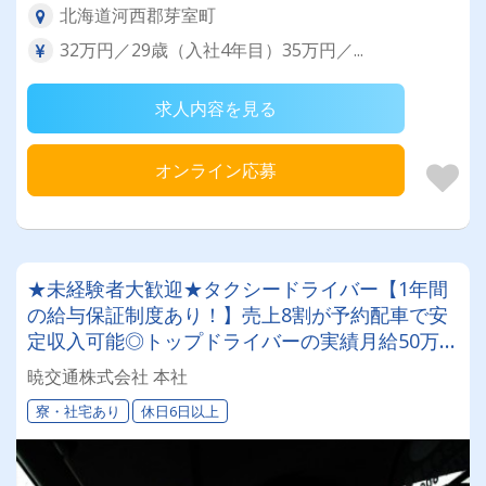
北海道河西郡芽室町
32万円／29歳（入社4年目）35万円／...
求人内容を見る
オンライン応募
★未経験者大歓迎★タクシードライバー【1年間
の給与保証制度あり！】売上8割が予約配車で安
定収入可能◎トップドライバーの実績月給50万
円!!!寮完備で6か月間家賃無料
暁交通株式会社 本社
寮・社宅あり
休日6日以上