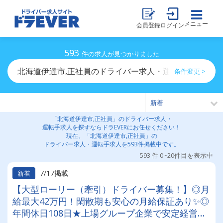
メニュー
会員登録
ログイン
593
件の求人が見つかりました
北海道伊達市,正社員のドライバー求人・運転手求人一覧
条件変更 >
「北海道伊達市,正社員」のドライバー求人・
運転手求人を探すならドラEVERにお任せください！
現在、「北海道伊達市,正社員」の
ドライバー求人・運転手求人を593件掲載中です。
593 件 0~20件目を表示中
7/17掲載
新着
【大型ローリー（牽引）ドライバー募集！】◎月
給最大42万円！閑散期も安心の月給保証あり✨◎
年間休日108日★上場グループ企業で安定経営◎