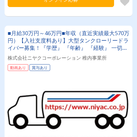
■月給30万円～46万円■年収（直近実績最大570万
円）【入社支度料あり】大型タンクローリードラ
イバー募集！『学歴』 『年齢』 『経験』 一切不
問◎男女問わず活躍できる環境です。
株式会社ニヤクコーポレーション 稚内事業所
動画あり
賞与あり