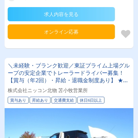
求人内容を見る
オンライン応募
＼未経験・ブランク歓迎／東証プライム上場グル
ープの安定企業でトレーラードライバー募集！
【賞与（年2回）・昇給・退職金制度あり】 ★一
人一台の専属車両★無事故等で月給24,000円UP
株式会社ニッコン北物 苫小牧営業所
のチャンス◎★資格取得支援制度★希望休＆育休
賞与あり
昇給あり
交通費支給
休日6日以上
実績あり！女性ドライバーも活躍中の働きやすい
職場です♪