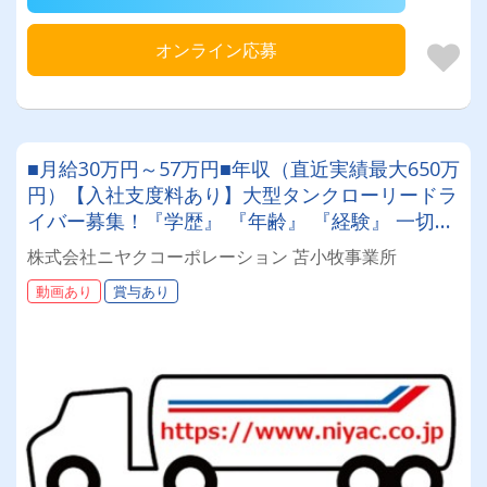
オンライン応募
■月給30万円～57万円■年収（直近実績最大650万
円）【入社支度料あり】大型タンクローリードラ
イバー募集！『学歴』 『年齢』 『経験』 一切不
問◎男女問わず活躍できる環境です。
株式会社ニヤクコーポレーション 苫小牧事業所
動画あり
賞与あり