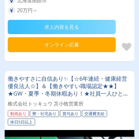
北海道函館市
20万円～
求人内容を見る
オンライン応募
働きやすさに自信あり✨【☆6年連続・健康経営
優良法人☆】＆【働きやすい職場認定★★】
★GW・夏季・冬期休暇あり！★社員一人ひとり
を大切にする昭和34年設立の安定企業！＜未経験
株式会社トッキュウ 苫小牧営業所
者も大歓迎！トレーラードライバー＞
動画あり
寮・社宅あり
賞与あり
交通費支給
休日5日以上