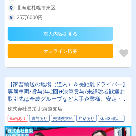
北海道札幌市東区
25万6000円
求人内容を見る
オンライン応募
【家畜輸送の地場（道内）＆長距離ドライバー】
専属車両/賞与(年2回)+決算賞与/未経験者歓迎お
取引先は全農グループなど大手企業様。安定・安
心の待遇です☆当社独自の待遇☆燃費ランキング
株式会社昌栄 北海道支店
上位14位には毎月最大4万円～4000円支給♪
動画あり
賞与あり
交通費支給
昇給あり
休日8日以上