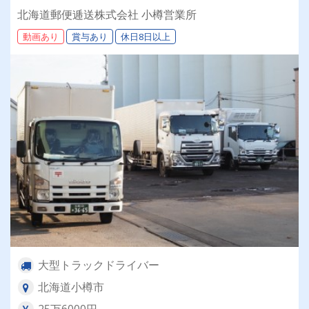
迎◎残業月平均8～9時間◎賞与年3回（昨年度実
北海道郵便逓送株式会社 小樽営業所
績：計4.05ヶ月分）◎カゴ台車メイン
動画あり
賞与あり
休日8日以上
大型トラックドライバー
北海道小樽市
25万6000円