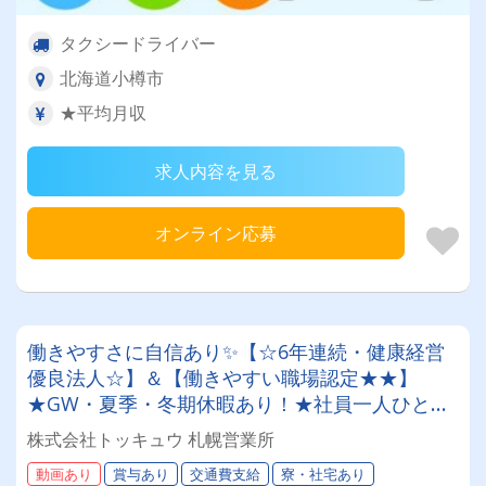
タクシードライバー
北海道小樽市
★平均月収
求人内容を見る
オンライン応募
働きやすさに自信あり✨【☆6年連続・健康経営
優良法人☆】＆【働きやすい職場認定★★】
★GW・夏季・冬期休暇あり！★社員一人ひとり
を大切にする昭和34年設立の安定企業！＜未経験
株式会社トッキュウ 札幌営業所
者も大歓迎！7tドライバー＞
動画あり
賞与あり
交通費支給
寮・社宅あり