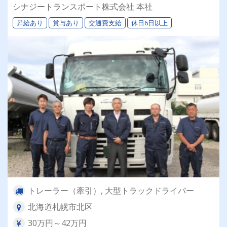
退職金＆再雇用あり◎専属車両＆同乗研修あり！
シナジートランスポート株式会社 本社
昇給あり
賞与あり
交通費支給
休日6日以上
トレーラー（牽引）, 大型トラックドライバー
北海道札幌市北区
30万円～42万円