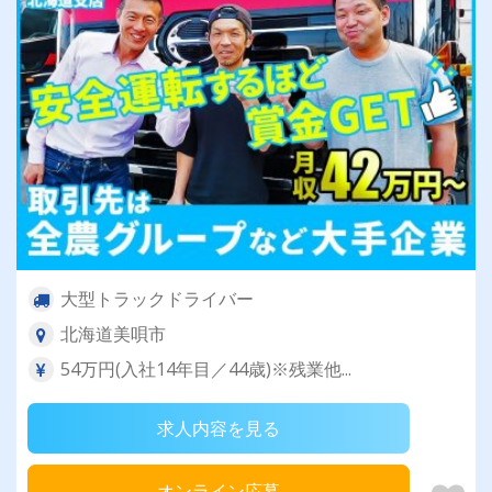
大型トラックドライバー
北海道美唄市
54万円(入社14年目／44歳)※残業他...
求人内容を見る
オンライン応募