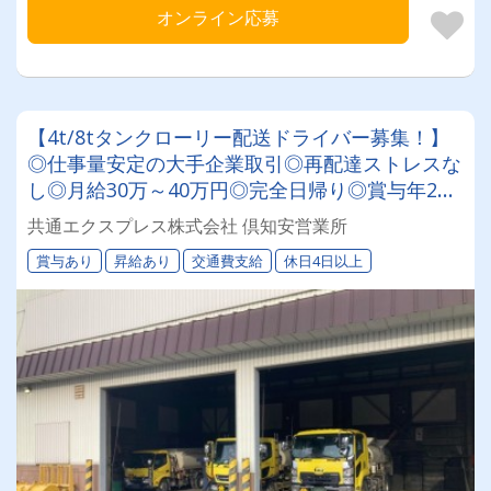
オンライン応募
【4t/8tタンクローリー配送ドライバー募集！】
◎仕事量安定の大手企業取引◎再配達ストレスな
し◎月給30万～40万円◎完全日帰り◎賞与年2回
◎60歳以降も長く活躍できる環境です！★研修充
共通エクスプレス株式会社 倶知安営業所
実で未経験の方も安心★
賞与あり
昇給あり
交通費支給
休日4日以上