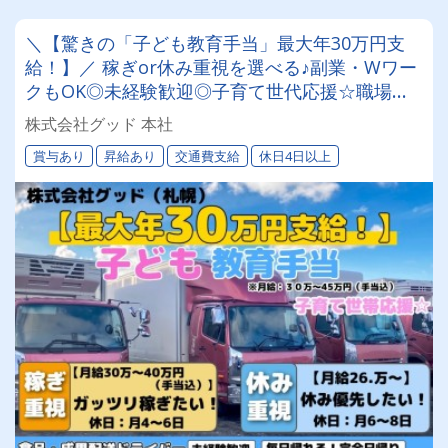
＼【驚きの「子ども教育手当」最大年30万円支
給！】／ 稼ぎor休み重視を選べる♪副業・Wワー
クもOK◎未経験歓迎◎子育て世代応援☆職場見
学ありで安心◎食品・青果の配送ドライバー募集
株式会社グッド 本社
★
賞与あり
昇給あり
交通費支給
休日4日以上