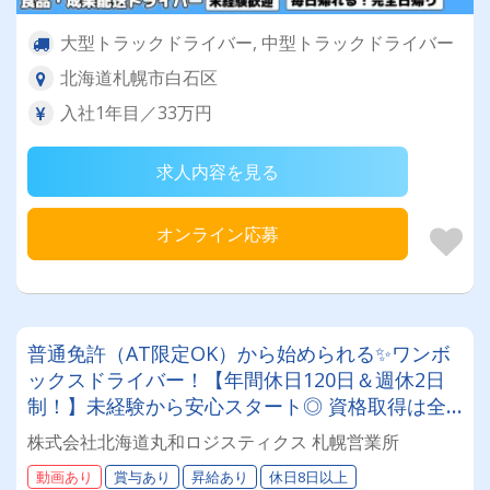
大型トラックドライバー, 中型トラックドライバー
北海道札幌市白石区
入社1年目／33万円
求人内容を見る
オンライン応募
普通免許（AT限定OK）から始められる✨ワンボ
ックスドライバー！【年間休日120日＆週休2日
制！】未経験から安心スタート◎ 資格取得は全
額会社負担！安定基盤で働くドライバー募集！
株式会社北海道丸和ロジスティクス 札幌営業所
年齢・性別問わず活躍できるお仕事です✨
動画あり
賞与あり
昇給あり
休日8日以上