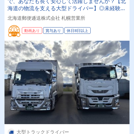
で、あなたも長く安心して活躍しませんか？【北
海道の物流を支える大型ドライバー】◎未経験歓
迎◎残業月平均8～9時間◎賞与年3回（昨年度実
北海道郵便逓送株式会社 札幌営業所
績：計4.05ヶ月分）◎カゴ台車メイン
動画あり
賞与あり
休日8日以上
大型トラックドライバー