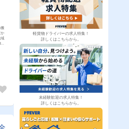
の搬
だか
軽貨物ドライバーの求人特集！
地域
詳しくはこちらから。
8：
5：
※1時
未経験歓迎の求人特集！
詳しくはこちらから。
全