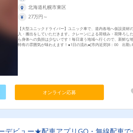
北海道札幌市東区
27万円～
【大型ユニックドライバー】ユニック車で、道内各地へ仮設資材
入・搬出をしていただきます。クレーンによる荷積み・荷降ろし
ら身体への負担は少ないです！毎日違う地域へ行くので、新鮮な
特有の雰囲気が味わえます！●1日の流れ●[市内近郊]8：00 出勤↓
30 荷積み↓10：00 荷卸し↓11：00 荷積み↓14：00 荷卸し↓1
30 荷積み↓16：30 荷卸し↓17：00 帰社※1時間の休憩あり[地
方]8：00 出勤↓11：00 荷卸し↓16：00 荷積み↓17：00 帰社
間の休憩あり
オンライン応募
ーデビュー★配車アプリGO・無線配車で