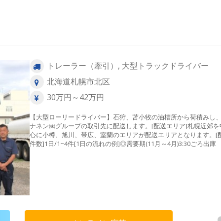
トレーラー（牽引）, 大型トラックドライバー
北海道札幌市北区
30万円～42万円
【大型ローリードライバー】石狩、苫小牧の油槽所から荷積みし
ナネン㈱グループの取引先に配送します。[配送エリア]札幌近郊を
心に小樽、旭川、帯広、室蘭のエリアが配送エリアとなります。[
件数]1日/1~4件[1日の流れの例]◎需要期(11月～4月)3:30ごろ
↓4:00ごろ油槽所にて荷積み ↓各需要家への配送（2～4か
↓14:00ころ帰社