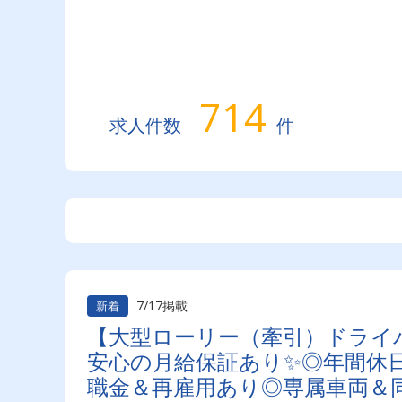
714
求人件数
件
7/17掲載
新着
【大型ローリー（牽引）ドライ
安心の月給保証あり✨◎年間休日
職金＆再雇用あり◎専属車両＆