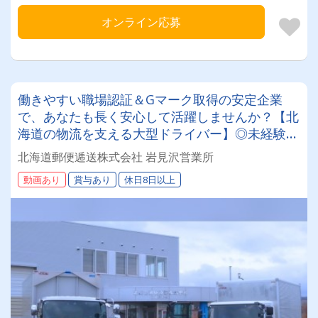
オンライン応募
働きやすい職場認証＆Gマーク取得の安定企業
で、あなたも長く安心して活躍しませんか？【北
海道の物流を支える大型ドライバー】◎未経験歓
迎◎残業月平均8～9時間◎賞与年3回（昨年度実
北海道郵便逓送株式会社 岩見沢営業所
績：計4.05ヶ月分）◎カゴ台車メイン
動画あり
賞与あり
休日8日以上