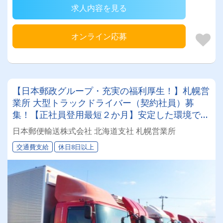
求人内容を見る
オンライン応募
【日本郵政グループ・充実の福利厚生！】札幌営
業所 大型トラックドライバー（契約社員）募
集！【正社員登用最短２か月】安定した環境で腰
を据えて働きたい、そんなあなたにピッタリ！
日本郵便輸送株式会社 北海道支社 札幌営業所
交通費支給
休日8日以上