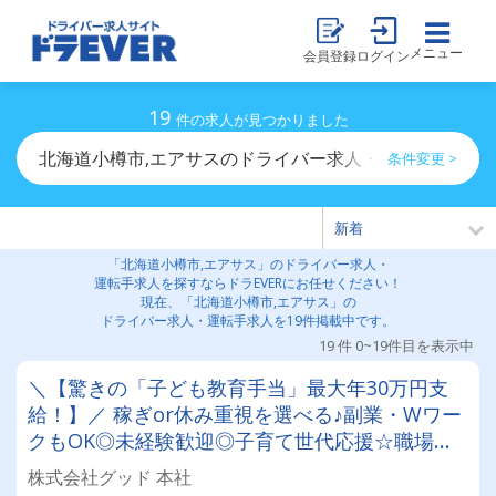
メニュー
会員登録
ログイン
19
件の求人が見つかりました
北海道小樽市,エアサスのドライバー求人・運転手求人一
条件変更 >
「北海道小樽市,エアサス」のドライバー求人・
運転手求人を探すならドラEVERにお任せください！
現在、「北海道小樽市,エアサス」の
ドライバー求人・運転手求人を19件掲載中です。
19 件 0~19件目を表示中
＼【驚きの「子ども教育手当」最大年30万円支
給！】／ 稼ぎor休み重視を選べる♪副業・Wワー
クもOK◎未経験歓迎◎子育て世代応援☆職場見
学ありで安心◎食品・青果の配送ドライバー募集
株式会社グッド 本社
★