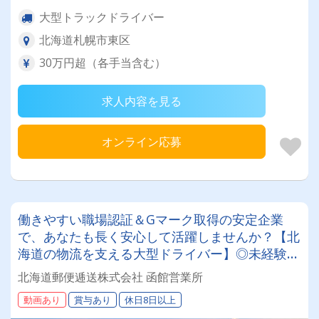
大型トラックドライバー
北海道札幌市東区
30万円超（各手当含む）
求人内容を見る
オンライン応募
働きやすい職場認証＆Gマーク取得の安定企業
で、あなたも長く安心して活躍しませんか？【北
海道の物流を支える大型ドライバー】◎未経験歓
迎◎残業月平均8～9時間◎賞与年3回（昨年度実
北海道郵便逓送株式会社 函館営業所
績：計4.05ヶ月分）◎カゴ台車メイン
動画あり
賞与あり
休日8日以上