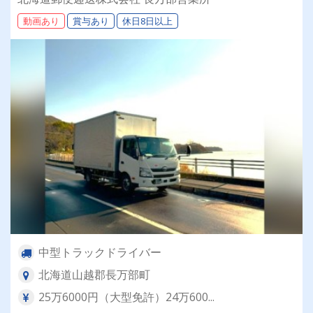
績：計4.05ヶ月分）◎カゴ台車メイン
動画あり
賞与あり
休日8日以上
中型トラックドライバー
北海道山越郡長万部町
25万6000円（大型免許）24万600...