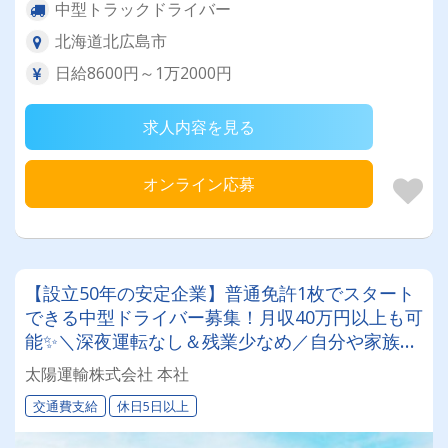
中型トラックドライバー
北海道北広島市
日給8600円～1万2000円
求人内容を見る
オンライン応募
【設立50年の安定企業】普通免許1枚でスタート
できる中型ドライバー募集！月収40万円以上も可
能✨＼深夜運転なし＆残業少なめ／自分や家族と
の時間を大切にしながら働けます♪ ★一人一台の
太陽運輸株式会社 本社
専用車両
交通費支給
休日5日以上