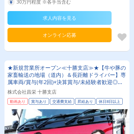
30万円程度 ※各手当含む
求人内容を見る
オンライン応募
★新規営業所オープン≪十勝支店≫★【牛や豚の
家畜輸送の地場（道内）＆長距離ドライバー】専
属車両/賞与(年2回)+決算賞与/未経験者歓迎◎お
取引先は全農グループなど大手企業様。安定・安
株式会社昌栄 十勝支店
心の待遇です☆当社独自の待遇☆燃費ランキング
動画あり
賞与あり
交通費支給
昇給あり
休日8日以上
上位14位には毎月最大4万円～4000円支給♪