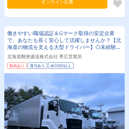
オンライン応募
働きやすい職場認証＆Gマーク取得の安定企業
で、あなたも長く安心して活躍しませんか？【北
海道の物流を支える大型ドライバー】◎未経験歓
迎◎残業月平均8～9時間◎賞与年3回（昨年度実
北海道郵便逓送株式会社 帯広営業所
績：計4.05ヶ月分）◎カゴ台車メイン
動画あり
賞与あり
休日8日以上