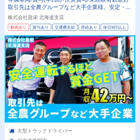
取引先は全農グループなど大手企業様。安定・安
心の待遇です☆当社独自の待遇☆燃費ランキング
株式会社昌栄 北海道支店
上位14位には毎月最大4万円～4000円支給♪
動画あり
賞与あり
交通費支給
昇給あり
休日8日以上
大型トラックドライバー