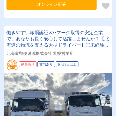
オンライン応募
働きやすい職場認証＆Gマーク取得の安定企業
で、あなたも長く安心して活躍しませんか？【北
海道の物流を支える大型ドライバー】◎未経験歓
迎◎残業月平均8～9時間◎賞与年3回（昨年度実
北海道郵便逓送株式会社 札幌営業所
績：計4.05ヶ月分）◎カゴ台車メイン
動画あり
賞与あり
休日8日以上