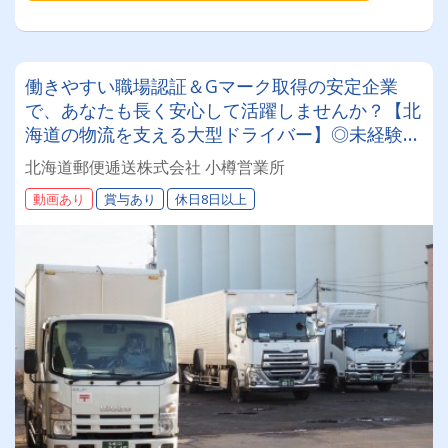
働きやすい職場認証＆Gマーク取得の安定企業
で、あなたも長く安心して活躍しませんか？【北
海道の物流を支える大型ドライバー】◎未経験歓
迎◎残業月平均8～9時間◎賞与年3回（昨年度実
北海道郵便逓送株式会社 小樽営業所
績：計4.05ヶ月分）◎カゴ台車メイン
動画あり
賞与あり
休日8日以上