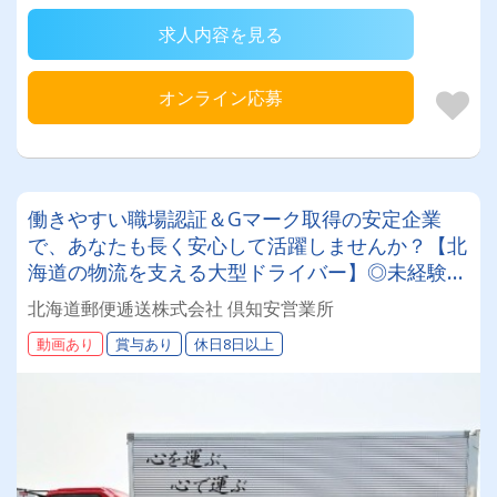
求人内容を見る
オンライン応募
働きやすい職場認証＆Gマーク取得の安定企業
で、あなたも長く安心して活躍しませんか？【北
海道の物流を支える大型ドライバー】◎未経験歓
迎◎残業月平均8～9時間◎賞与年3回（昨年度実
北海道郵便逓送株式会社 倶知安営業所
績：計4.05ヶ月分）◎カゴ台車メイン
動画あり
賞与あり
休日8日以上