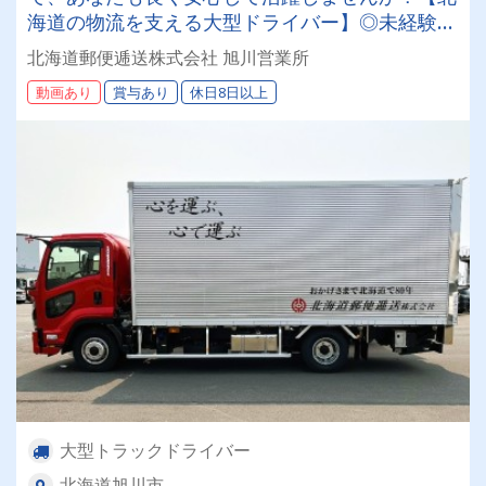
海道の物流を支える大型ドライバー】◎未経験歓
迎◎残業月平均8～9時間◎賞与年3回（昨年度実
北海道郵便逓送株式会社 旭川営業所
績：計4.05ヶ月分）◎カゴ台車メイン
動画あり
賞与あり
休日8日以上
大型トラックドライバー
北海道旭川市