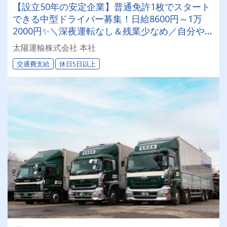
【設立50年の安定企業】普通免許1枚でスタート
できる中型ドライバー募集！日給8600円～1万
2000円✨＼深夜運転なし＆残業少なめ／自分や家
族との時間を大切にしながら働けます♪ ★一人一
太陽運輸株式会社 本社
台の専用車両
交通費支給
休日5日以上