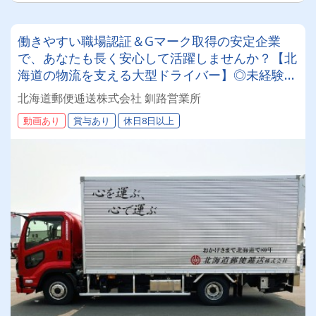
働きやすい職場認証＆Gマーク取得の安定企業
で、あなたも長く安心して活躍しませんか？【北
海道の物流を支える大型ドライバー】◎未経験歓
迎◎残業月平均8～9時間◎賞与年3回（昨年度実
北海道郵便逓送株式会社 釧路営業所
績：計4.05ヶ月分）◎カゴ台車メイン
動画あり
賞与あり
休日8日以上