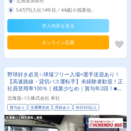
北海道美唄市
54万円(入社14年目／44歳)※残業他...
求人内容を見る
オンライン応募
野球好き必見✨球場フリー入場×選手送迎あり！
【高速路線・貸切バス運転手】未経験者歓迎！正
社員登用率100％｜残業少なめ｜賞与年2回！■従
業員約1,200名、車両400台。全国に展開する東
北海道バス株式会社 本社
京バスグループのグループ会社です！
賞与あり
交通費支給
昇給あり
休日6日以上