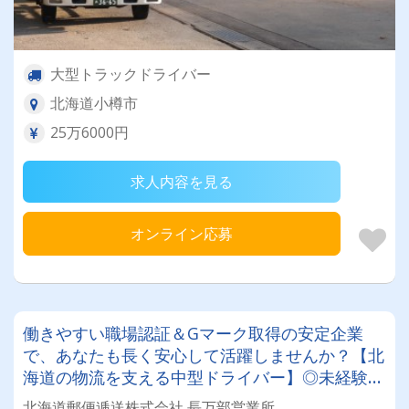
大型トラックドライバー
北海道小樽市
25万6000円
求人内容を見る
オンライン応募
働きやすい職場認証＆Gマーク取得の安定企業
で、あなたも長く安心して活躍しませんか？【北
海道の物流を支える中型ドライバー】◎未経験歓
迎◎残業月平均8～9時間◎賞与年3回（昨年度実
北海道郵便逓送株式会社 長万部営業所