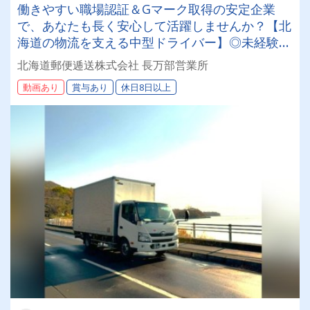
働きやすい職場認証＆Gマーク取得の安定企業
で、あなたも長く安心して活躍しませんか？【北
海道の物流を支える中型ドライバー】◎未経験歓
迎◎残業月平均8～9時間◎賞与年3回（昨年度実
北海道郵便逓送株式会社 長万部営業所
績：計4.05ヶ月分）◎カゴ台車メイン
動画あり
賞与あり
休日8日以上