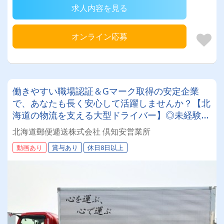
求人内容を見る
オンライン応募
働きやすい職場認証＆Gマーク取得の安定企業
で、あなたも長く安心して活躍しませんか？【北
海道の物流を支える大型ドライバー】◎未経験歓
迎◎残業月平均8～9時間◎賞与年3回（昨年度実
北海道郵便逓送株式会社 倶知安営業所
績：計4.05ヶ月分）◎カゴ台車メイン
動画あり
賞与あり
休日8日以上