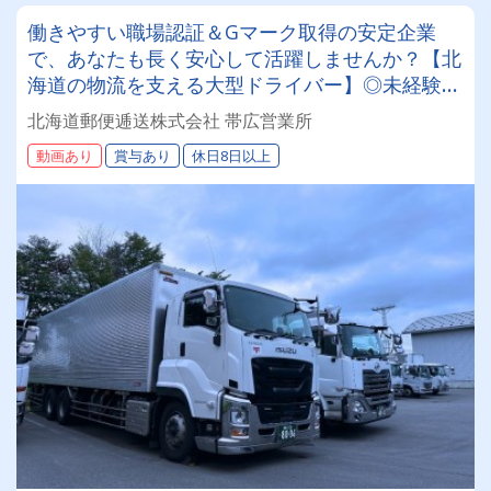
働きやすい職場認証＆Gマーク取得の安定企業
で、あなたも長く安心して活躍しませんか？【北
海道の物流を支える大型ドライバー】◎未経験歓
迎◎残業月平均8～9時間◎賞与年3回（昨年度実
北海道郵便逓送株式会社 帯広営業所
績：計4.05ヶ月分）◎カゴ台車メイン
動画あり
賞与あり
休日8日以上