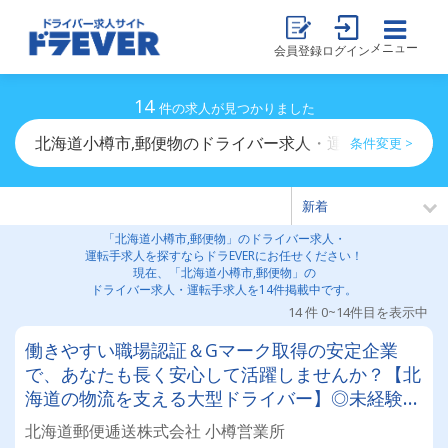
メニュー
会員登録
ログイン
14
件の求人が見つかりました
北海道小樽市,郵便物のドライバー求人・運転手求人一覧
条件変更 >
「北海道小樽市,郵便物」のドライバー求人・
運転手求人を探すならドラEVERにお任せください！
現在、「北海道小樽市,郵便物」の
ドライバー求人・運転手求人を14件掲載中です。
14 件 0~14件目を表示中
働きやすい職場認証＆Gマーク取得の安定企業
で、あなたも長く安心して活躍しませんか？【北
海道の物流を支える大型ドライバー】◎未経験歓
迎◎残業月平均8～9時間◎賞与年3回（昨年度実
北海道郵便逓送株式会社 小樽営業所
績：計4.05ヶ月分）◎カゴ台車メイン