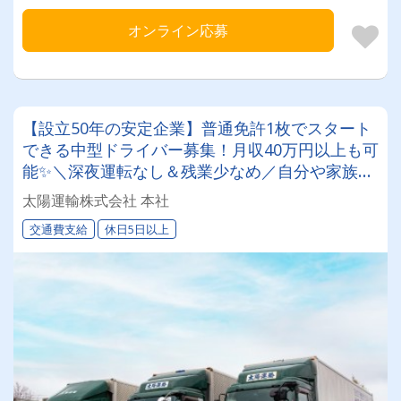
オンライン応募
【設立50年の安定企業】普通免許1枚でスタート
できる中型ドライバー募集！月収40万円以上も可
能✨＼深夜運転なし＆残業少なめ／自分や家族と
の時間を大切にしながら働けます♪ ★一人一台の
太陽運輸株式会社 本社
専用車両
交通費支給
休日5日以上