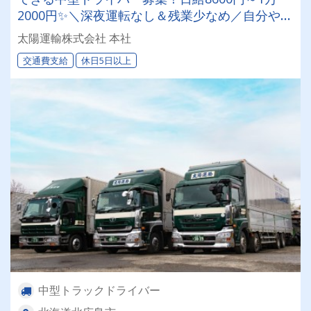
2000円✨＼深夜運転なし＆残業少なめ／自分や家
族との時間を大切にしながら働けます♪ ★一人一
太陽運輸株式会社 本社
台の専用車両
交通費支給
休日5日以上
中型トラックドライバー