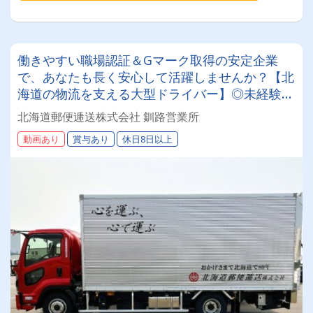
働きやすい職場認証＆Gマーク取得の安定企業
で、あなたも長く安心して活躍しませんか？【北
海道の物流を支える大型ドライバー】◎未経験歓
迎◎残業月平均8～9時間◎賞与年3回（昨年度実
北海道郵便逓送株式会社 釧路営業所
績：計4.05ヶ月分）◎カゴ台車メイン
動画あり
賞与あり
休日8日以上