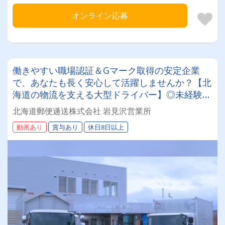
オンライン応募
働きやすい職場認証＆Gマーク取得の安定企業
で、あなたも長く安心して活躍しませんか？【北
海道の物流を支える大型ドライバー】◎未経験歓
迎◎残業月平均8～9時間◎賞与年3回（昨年度実
北海道郵便逓送株式会社 岩見沢営業所
績：計4.05ヶ月分）◎カゴ台車メイン
動画あり
賞与あり
休日8日以上