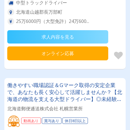
中型トラックドライバー
北海道山越郡長万部町
25万6000円（大型免許）24万600...
求人内容を見る
オンライン応募
働きやすい職場認証＆Gマーク取得の安定企業
で、あなたも長く安心して活躍しませんか？【北
海道の物流を支える大型ドライバー】◎未経験歓
迎◎残業月平均8～9時間◎賞与年3回（昨年度実
北海道郵便逓送株式会社 札幌営業所
績：計4.05ヶ月分）◎カゴ台車メイン
動画あり
賞与あり
休日8日以上