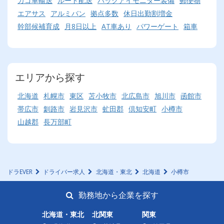
カゴ車輸送
ルート配送
バックアイモニター装備
郵便物
エアサス
アルミバン
拠点多数
休日出勤割増金
幹部候補育成
月8日以上
AT車あり
パワーゲート
箱車
エリアから探す
北海道
札幌市
東区
苫小牧市
北広島市
旭川市
函館市
帯広市
釧路市
岩見沢市
虻田郡
倶知安町
小樽市
山越郡
長万部町
ドラEVER
ドライバー求人
北海道・東北
北海道
小樽市
勤務地から企業を探す
北海道・東北
北関東
関東