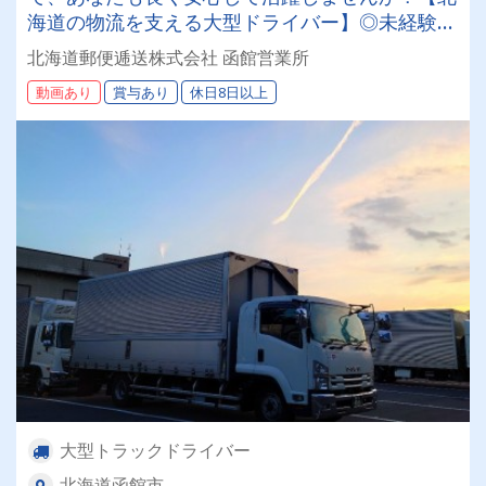
海道の物流を支える大型ドライバー】◎未経験歓
迎◎残業月平均8～9時間◎賞与年3回（昨年度実
北海道郵便逓送株式会社 函館営業所
績：計4.05ヶ月分）◎カゴ台車メイン
動画あり
賞与あり
休日8日以上
大型トラックドライバー
北海道函館市