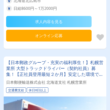
北海道北広島市
日給8600円～1万2000円
求人内容を見る
オンライン応募
【日本郵政グループ・充実の福利厚生！】札幌営
業所 大型トラックドライバー（契約社員）募
集！【正社員登用最短２か月】安定した環境で腰
を据えて働きたい、そんなあなたにピッタリ！
日本郵便輸送株式会社 北海道支社 札幌営業所
交通費支給
休日8日以上