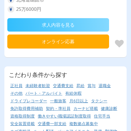
25万6000円
求人内容を見る
オンライン応募
こだわり条件から探す
正社員
未経験者歓迎
交通費支給
昇給
賞与
退職金
その他
パート・アルバイト
有給休暇
ドライブレコーダー
一般旅客
月6日以上
タクシー
免許取得費用補助
契約・準社員
カーナビ搭載
健康診断
資格取得制度
働きやすい職場認証制度取得
住宅手当
安全装置搭載
交通費一部支給
複数拠点募集中