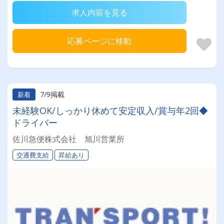
求人内容を見る
応募ページに移動
7/9掲載
新着
未経験OK/しっかり休めて安定収入/賞与年2回◆
ドライバー
佐川急便株式会社 旭川営業所
交通費支給
昇給あり