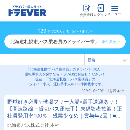
メニュー
会員登録
ログイン
129
件の求人が見つかりました
北海道札幌市,バス乗務員のドライバー求人・運転手求人
条件変更 >
「北海道札幌市,バス乗務員」のドライバー求人・
運転手求人を探すならドラEVERにお任せください！
現在、「北海道札幌市,バス乗務員」の
ドライバー求人・運転手求人を129件掲載中です。
129 件 0~20件目を表示中
野球好き必見✨球場フリー入場×選手送迎あり！
【高速路線・貸切バス運転手】未経験者歓迎！正
社員登用率100％｜残業少なめ｜賞与年2回！■従
業員約1,200名、車両400台。全国に展開する東
北海道バス株式会社 本社
京バスグループのグループ会社です！