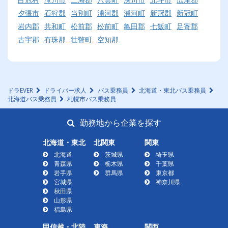
夕張市
石狩郡
当別町
浦河郡
浦河町
新冠郡
新冠町
岩内郡
共和町
松前郡
松前町
亀田郡
七飯町
足寄郡
古宇郡
有珠郡
壮瞥町
空知郡
ドラEVER
ドライバー求人
バス乗務員
北海道・東北バス乗務員
北海道バス乗務員
札幌市バス乗務員
勤務地から企業を探す
北海道・東北
北関東
関東
北海道
茨城県
埼玉県
青森県
栃木県
千葉県
岩手県
群馬県
東京都
宮城県
神奈川県
秋田県
山形県
福島県
甲信越・北陸
東海
関西