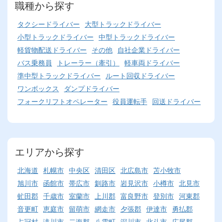
職種から探す
タクシードライバー
大型トラックドライバー
小型トラックドライバー
中型トラックドライバー
軽貨物配送ドライバー
その他
自社企業ドライバー
バス乗務員
トレーラー（牽引）
軽車両ドライバー
準中型トラックドライバー
ルート回収ドライバー
ワンボックス
ダンプドライバー
フォークリフトオペレーター
役員運転手
回送ドライバー
エリアから探す
北海道
札幌市
中央区
清田区
北広島市
苫小牧市
旭川市
函館市
帯広市
釧路市
岩見沢市
小樽市
北見市
虻田郡
千歳市
室蘭市
上川郡
富良野市
登別市
河東郡
音更町
恵庭市
留萌市
網走市
夕張郡
伊達市
勇払郡
占冠村
滝川市
二海郡
八雲町
深川市
北斗市
広尾郡