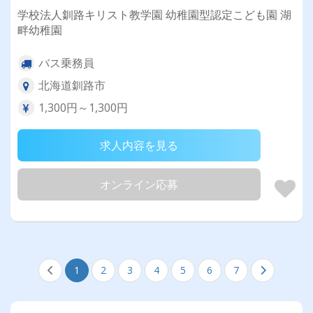
学校法人釧路キリスト教学園 幼稚園型認定こども園 湖
畔幼稚園
バス乗務員
北海道釧路市
1,300円～1,300円
求人内容を見る
オンライン応募
1
2
3
4
5
6
7