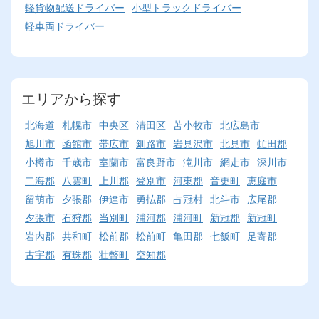
軽貨物配送ドライバー
小型トラックドライバー
軽車両ドライバー
エリアから探す
北海道
札幌市
中央区
清田区
苫小牧市
北広島市
旭川市
函館市
帯広市
釧路市
岩見沢市
北見市
虻田郡
小樽市
千歳市
室蘭市
富良野市
滝川市
網走市
深川市
二海郡
八雲町
上川郡
登別市
河東郡
音更町
恵庭市
留萌市
夕張郡
伊達市
勇払郡
占冠村
北斗市
広尾郡
夕張市
石狩郡
当別町
浦河郡
浦河町
新冠郡
新冠町
岩内郡
共和町
松前郡
松前町
亀田郡
七飯町
足寄郡
古宇郡
有珠郡
壮瞥町
空知郡