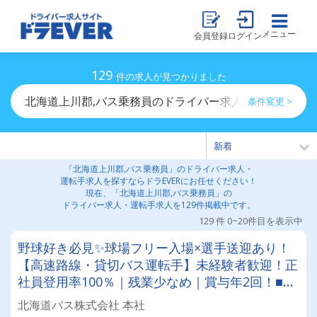
メニュー
会員登録
ログイン
129
件の求人が見つかりました
北海道上川郡,バス乗務員のドライバー求人・運転手求人
条件変更 >
「北海道上川郡,バス乗務員」のドライバー求人・
運転手求人を探すならドラEVERにお任せください！
現在、「北海道上川郡,バス乗務員」の
ドライバー求人・運転手求人を129件掲載中です。
129 件 0~20件目を表示中
野球好き必見✨球場フリー入場×選手送迎あり！
【高速路線・貸切バス運転手】未経験者歓迎！正
社員登用率100％｜残業少なめ｜賞与年2回！■従
業員約1,200名、車両400台。全国に展開する東
北海道バス株式会社 本社
京バスグループのグループ会社です！