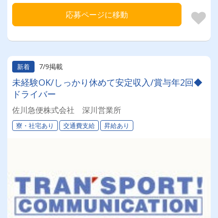
応募ページに移動
7/9掲載
新着
未経験OK/しっかり休めて安定収入/賞与年2回◆
ドライバー
佐川急便株式会社 深川営業所
寮・社宅あり
交通費支給
昇給あり