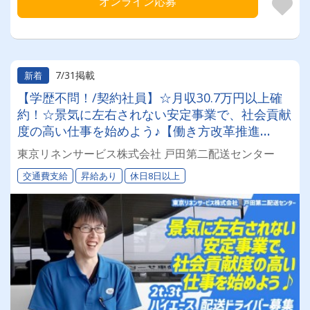
オンライン応募
7/31掲載
新着
【学歴不問！/契約社員】☆月収30.7万円以上確
約！☆景気に左右されない安定事業で、社会貢献
度の高い仕事を始めよう♪【働き方改革推進
中！】☆正社員も同時募集☆◎昇給あり◎交通費
東京リネンサービス株式会社 戸田第二配送センター
別途支給◎
交通費支給
昇給あり
休日8日以上