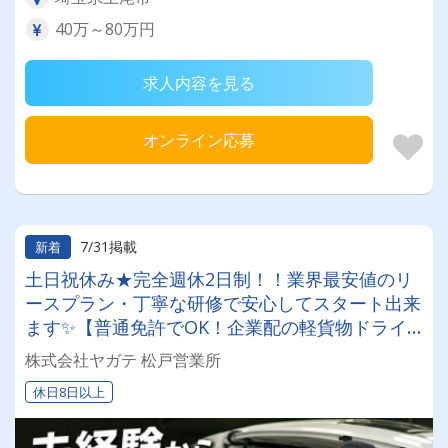
40万～80万円
求人内容を見る
オンライン応募
7/31掲載
新着
土日祝休み★完全週休2日制！！業界最安値のリ
ースプラン・丁寧な研修で安心してスタート出来
ます✨【普通免許でOK！企業配の軽貨物ドライ
バー！！】日払い・週払いOK♪しっかり稼いで生
株式会社ヤガテ 松戸営業所
活安定♪＼社員登用実績あり◎キャリアアップも
休日8日以上
狙えます！／