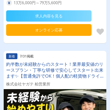
13万6,000円～79万5,600円
求人内容を見る
オンライン応募
7/31掲載
新着
約半数が未経験からのスタート！業界最安値のリ
ースプラン・丁寧な研修で安心してスタート出来
ます✨【普通免許でOK！個人配の軽貨物ドライ
バー！！】日払い・週払いOK♪しっかり稼いで生
株式会社ヤガテ 柏営業所
活安定♪＼社員登用実績あり◎キャリアアップも
狙えます！／