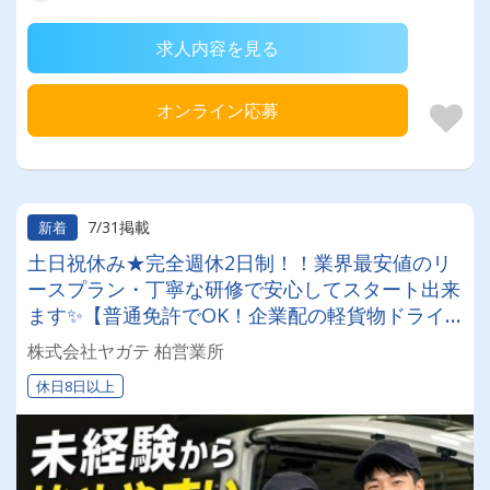
求人内容を見る
オンライン応募
7/31掲載
新着
土日祝休み★完全週休2日制！！業界最安値のリ
ースプラン・丁寧な研修で安心してスタート出来
ます✨【普通免許でOK！企業配の軽貨物ドライ
バー！！】日払い・週払いOK♪しっかり稼いで生
株式会社ヤガテ 柏営業所
活安定♪＼社員登用実績あり◎キャリアアップも
休日8日以上
狙えます！／