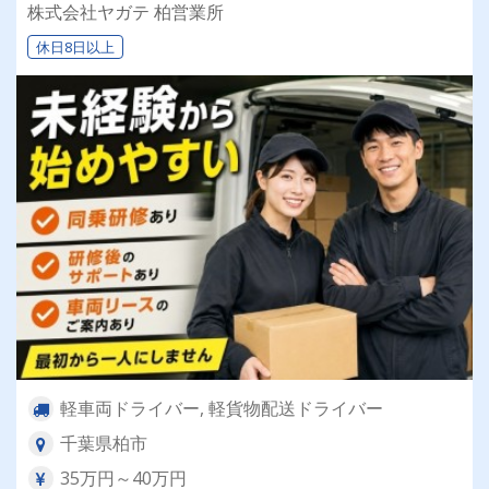
バー！！】日払い・週払いOK♪しっかり稼いで生
株式会社ヤガテ 柏営業所
活安定♪＼社員登用実績あり◎キャリアアップも
休日8日以上
狙えます！／
軽車両ドライバー, 軽貨物配送ドライバー
千葉県柏市
35万円～40万円