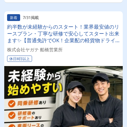
7/31掲載
新着
約半数が未経験からのスタート！業界最安値のリ
ースプラン・丁寧な研修で安心してスタート出来
ます✨【普通免許でOK！企業配の軽貨物ドライ
バー！！】日払い・週払いOK♪しっかり稼いで生
株式会社ヤガテ 船橋営業所
活安定♪＼社員登用実績あり◎キャリアアップも
休日8日以上
狙えます！／