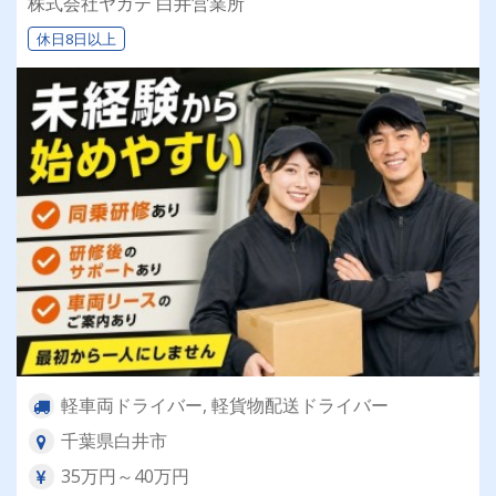
株式会社ヤガテ 白井営業所
活安定♪＼社員登用実績あり◎キャリアアップも
休日8日以上
狙えます！／
軽車両ドライバー, 軽貨物配送ドライバー
千葉県白井市
35万円～40万円