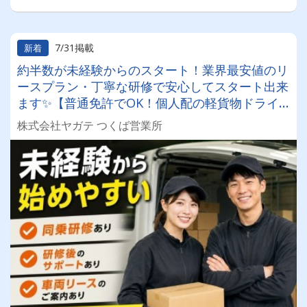
7/31掲載
新着
約半数が未経験からのスタート！業界最安値のリ
ースプラン・丁寧な研修で安心してスタート出来
ます✨【普通免許でOK！個人配の軽貨物ドライ
バー！！】日払い・週払いOK♪しっかり稼いで生
株式会社ヤガテ つくば営業所
活安定♪＼社員登用実績あり◎キャリアアップも
狙えます！／