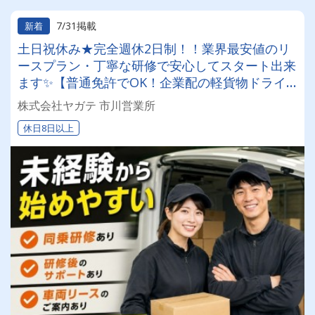
7/31掲載
新着
土日祝休み★完全週休2日制！！業界最安値のリ
ースプラン・丁寧な研修で安心してスタート出来
ます✨【普通免許でOK！企業配の軽貨物ドライ
バー！！】日払い・週払いOK♪しっかり稼いで生
株式会社ヤガテ 市川営業所
活安定♪＼社員登用実績あり◎キャリアアップも
休日8日以上
狙えます！／