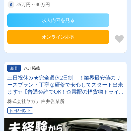
35万円～40万円
求人内容を見る
オンライン応募
7/31掲載
新着
土日祝休み★完全週休2日制！！業界最安値のリ
ースプラン・丁寧な研修で安心してスタート出来
ます✨【普通免許でOK！企業配の軽貨物ドライ
バー！！】日払い・週払いOK♪しっかり稼いで生
株式会社ヤガテ 白井営業所
活安定♪＼社員登用実績あり◎キャリアアップも
休日8日以上
狙えます！／