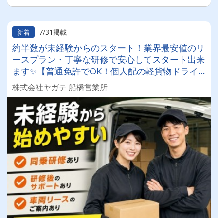
7/31掲載
新着
約半数が未経験からのスタート！業界最安値のリ
ースプラン・丁寧な研修で安心してスタート出来
ます✨【普通免許でOK！個人配の軽貨物ドライ
バー！！】日払い・週払いOK♪しっかり稼いで生
株式会社ヤガテ 船橋営業所
活安定♪＼社員登用実績あり◎キャリアアップも
狙えます！／