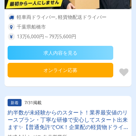
軽車両ドライバー, 軽貨物配送ドライバー
千葉県船橋市
13万6,000円～79万5,600円
求人内容を見る
オンライン応募
7/31掲載
新着
約半数が未経験からのスタート！業界最安値のリ
ースプラン・丁寧な研修で安心してスタート出来
ます✨【普通免許でOK！企業配の軽貨物ドライ
バー！！】日払い・週払いOK♪しっかり稼いで生