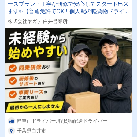
ースプラン・丁寧な研修で安心してスタート出来
ます✨【普通免許でOK！個人配の軽貨物ドライ
バー！！】日払い・週払いOK♪しっかり稼いで生
株式会社ヤガテ 白井営業所
活安定♪＼社員登用実績あり◎キャリアアップも
狙えます！／
軽車両ドライバー, 軽貨物配送ドライバー
千葉県白井市