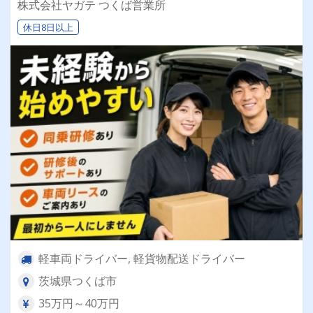
株式会社ヤガテ つくば営業所
活安定♪＼社員登用実績あり◎キャリアアップも
休日8日以上
狙えます！／
軽車両ドライバー, 軽貨物配送ドライバー
茨城県つくば市
35万円～40万円