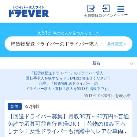
メニュー
会員登録
ログイン
5,513
件の求人が見つかりました
軽貨物配送ドライバーのドライバー求人・運転手求人一
条件変更 >
「軽貨物配送ドライバー」のドライバー求人・
運転手求人を探すならドラEVERにお任せください！
現在、「軽貨物配送ドライバー」の
ドライバー求人・運転手求人を5513件掲載中です。
5513 件 0~20件目を表示中
8/7掲載
新着
【回送ドライバー募集】月収30万～60万円✨普通
免許で応募可◎直行直帰OK！｜荷物の積み下ろ
しナシ！女性ドライバーも活躍中＼レアな車両に