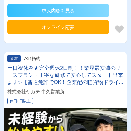
求人内容を見る
オンライン応募
7/31掲載
新着
土日祝休み★完全週休2日制！！業界最安値のリ
ースプラン・丁寧な研修で安心してスタート出来
ます✨【普通免許でOK！企業配の軽貨物ドライ
バー！！】日払い・週払いOK♪しっかり稼いで生
株式会社ヤガテ 牛久営業所
活安定♪＼社員登用実績あり◎キャリアアップも
休日8日以上
狙えます！／