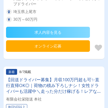
プドライバー
埼玉県上尾市
30万～60万円
求人内容を見る
オンライン応募
8/7掲載
新着
【回送ドライバー募集】月収100万円超も可✨直
行直帰OK◎｜荷物の積み下ろしナシ！女性ドラ
イバーも活躍中＼走った分だけ稼げる！レアな車
両に乗れるチャンスも☆彡／
有限会社栄陸送 本社
休日5日以上