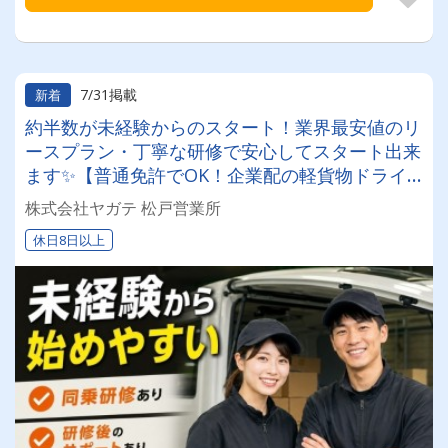
7/31掲載
新着
約半数が未経験からのスタート！業界最安値のリ
ースプラン・丁寧な研修で安心してスタート出来
ます✨【普通免許でOK！企業配の軽貨物ドライ
バー！！】日払い・週払いOK♪しっかり稼いで生
株式会社ヤガテ 松戸営業所
活安定♪＼社員登用実績あり◎キャリアアップも
休日8日以上
狙えます！／