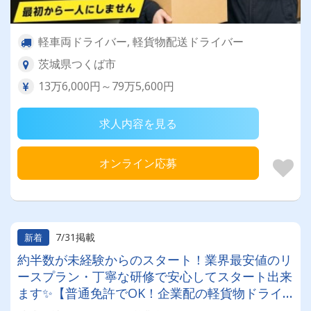
軽車両ドライバー, 軽貨物配送ドライバー
茨城県つくば市
13万6,000円～79万5,600円
求人内容を見る
オンライン応募
7/31掲載
新着
約半数が未経験からのスタート！業界最安値のリ
ースプラン・丁寧な研修で安心してスタート出来
ます✨【普通免許でOK！企業配の軽貨物ドライ
バー！！】日払い・週払いOK♪しっかり稼いで生