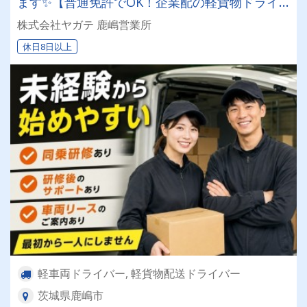
ます✨【普通免許でOK！企業配の軽貨物ドライ
バー！！】日払い・週払いOK♪しっかり稼いで生
株式会社ヤガテ 鹿嶋営業所
活安定♪＼社員登用実績あり◎キャリアアップも
休日8日以上
狙えます！／
軽車両ドライバー, 軽貨物配送ドライバー
茨城県鹿嶋市