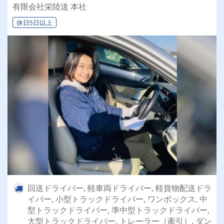
乗れるチャンスも☆彡／
有限会社栄陸送 本社
休日5日以上
回送ドライバー, 軽車両ドライバー, 軽貨物配送ドラ
イバー, 小型トラックドライバー, ワンボックス, 中
型トラックドライバー, 準中型トラックドライバー,
大型トラックドライバー, トレーラー（牽引）, ダン