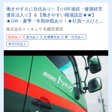
働きやすさに自信あり✨【☆6年連続・健康経営
優良法人☆】＆【働きやすい職場認定★★】
★GW・夏季・冬期休暇あり！★社員一人ひとり
を大切にする昭和34年設立の安定企業！＜未経験
株式会社トッキュウ 札幌営業所
者も大歓迎！4tドライバー＞
動画あり
賞与あり
交通費支給
寮・社宅あり
休日5日以上