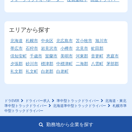
エリアから探す
北海道
札幌市
中央区
北広島市
苫小牧市
旭川市
帯広市
石狩市
岩見沢市
小樽市
北見市
虻田郡
倶知安町
千歳市
室蘭市
美唄市
河東郡
音更町
恵庭市
夕張郡
砂川市
標津郡
中標津町
二海郡
八雲町
茅部郡
礼文郡
礼文町
白老郡
白老町
ドラEVER
ドライバー求人
準中型トラックドライバー
北海道・東北
準中型トラックドライバー
北海道準中型トラックドライバー
札幌市準
中型トラックドライバー
勤務地から企業を探す