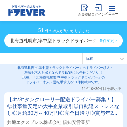
メニュー
会員登録
ログイン
51
件の求人が見つかりました
北海道札幌市,準中型トラックドライバーのドライバー求
条件変更 >
「北海道札幌市,準中型トラックドライバー」のドライバー求人・
運転手求人を探すならドラEVERにお任せください！
現在、「北海道札幌市,準中型トラックドライバー」の
ドライバー求人・運転手求人を51件掲載中です。
51 件 0~20件目を表示中
【4t/8tタンクローリー配送ドライバー募集！】
◎仕事量安定の大手企業取引◎再配達ストレスな
し◎月給30万～40万円◎完全日帰り◎賞与年2回
◎60歳以降も長く活躍できる環境です！★研修充
共通エクスプレス株式会社 倶知安営業所
実で未経験の方も安心★