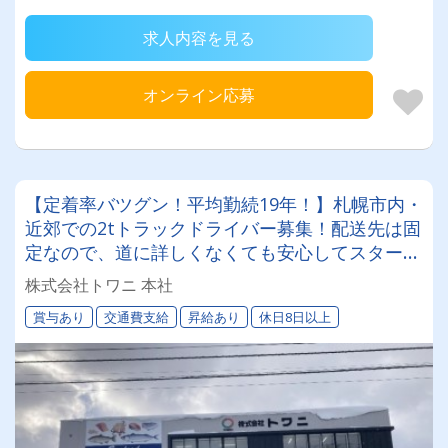
求人内容を見る
オンライン応募
【定着率バツグン！平均勤続19年！】札幌市内・
近郊での2tトラックドライバー募集！配送先は固
定なので、道に詳しくなくても安心してスタート
できます！日曜・祝日固定休みのシフト制でワー
株式会社トワニ 本社
クバランスもバツグン！長く活躍できます◎
賞与あり
交通費支給
昇給あり
休日8日以上