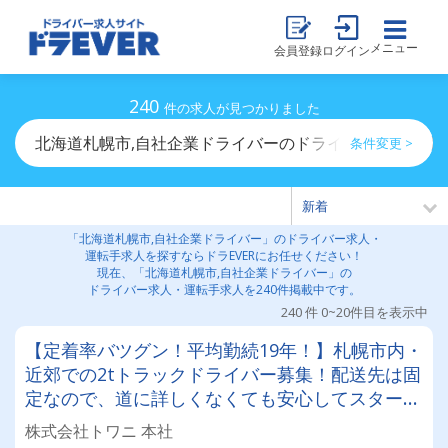
メニュー
会員登録
ログイン
240
件の求人が見つかりました
北海道札幌市,自社企業ドライバーのドライバー求人・運
条件変更 >
「北海道札幌市,自社企業ドライバー」のドライバー求人・
運転手求人を探すならドラEVERにお任せください！
現在、「北海道札幌市,自社企業ドライバー」の
ドライバー求人・運転手求人を240件掲載中です。
240 件 0~20件目を表示中
【定着率バツグン！平均勤続19年！】札幌市内・
近郊での2tトラックドライバー募集！配送先は固
定なので、道に詳しくなくても安心してスタート
できます！日曜・祝日固定休みのシフト制でワー
株式会社トワニ 本社
クバランスもバツグン！長く活躍できます◎