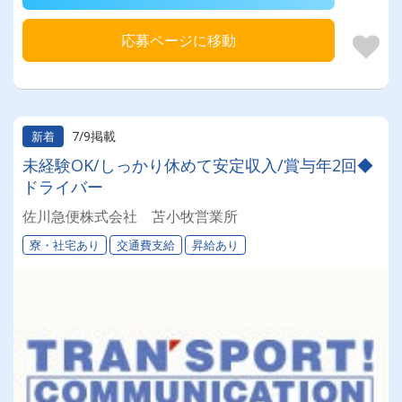
応募ページに移動
7/9掲載
新着
未経験OK/しっかり休めて安定収入/賞与年2回◆
ドライバー
佐川急便株式会社 苫小牧営業所
寮・社宅あり
交通費支給
昇給あり