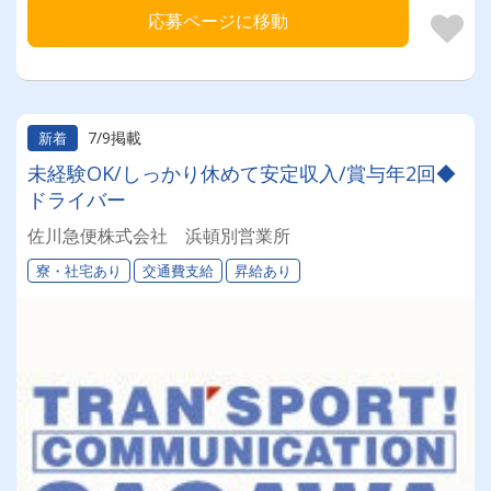
応募ページに移動
7/9掲載
新着
未経験OK/しっかり休めて安定収入/賞与年2回◆
ドライバー
佐川急便株式会社 浜頓別営業所
寮・社宅あり
交通費支給
昇給あり